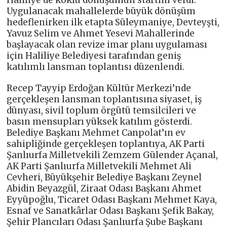
Haliliye’de köklü dönüşümün startını verdi.
Uygulanacak mahallelerde büyük dönüşüm
hedeflenirken ilk etapta Süleymaniye, Devteyşti,
Yavuz Selim ve Ahmet Yesevi Mahallerinde
başlayacak olan revize imar planı uygulaması
için Haliliye Belediyesi tarafından geniş
katılımlı lansman toplantısı düzenlendi.
Recep Tayyip Erdoğan Kültür Merkezi’nde
gerçekleşen lansman toplantısına siyaset, iş
dünyası, sivil toplum örgütü temsilcileri ve
basın mensupları yüksek katılım gösterdi.
Belediye Başkanı Mehmet Canpolat’ın ev
sahipliğinde gerçekleşen toplantıya, AK Parti
Şanlıurfa Milletvekili Zemzem Gülender Açanal,
AK Parti Şanlıurfa Milletvekili Mehmet Ali
Cevheri, Büyükşehir Belediye Başkanı Zeynel
Abidin Beyazgül, Ziraat Odası Başkanı Ahmet
Eyyüpoğlu, Ticaret Odası Başkanı Mehmet Kaya,
Esnaf ve Sanatkârlar Odası Başkanı Şefik Bakay,
Şehir Plancıları Odası Şanlıurfa Şube Başkanı