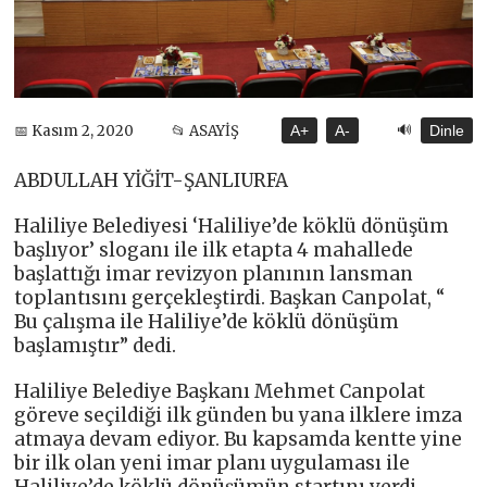
🔊
📅 Kasım 2, 2020
📂 ASAYİŞ
A+
A-
Dinle
ABDULLAH YİĞİT-ŞANLIURFA
Haliliye Belediyesi ‘Haliliye’de köklü dönüşüm
başlıyor’ sloganı ile ilk etapta 4 mahallede
başlattığı imar revizyon planının lansman
toplantısını gerçekleştirdi. Başkan Canpolat, “
Bu çalışma ile Haliliye’de köklü dönüşüm
başlamıştır” dedi.
Haliliye Belediye Başkanı Mehmet Canpolat
göreve seçildiği ilk günden bu yana ilklere imza
atmaya devam ediyor. Bu kapsamda kentte yine
bir ilk olan yeni imar planı uygulaması ile