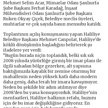
Mehmet Selim Acar, Mimarlar Odası Şanlıurfa
Şube Başkanı Ferhat Karadağ, İnşaat
Mühendisleri Odası Şanlıurfa Şube Başkanı
Ruken Okyay Çiçek, Belediye meclis üyeleri,
muhtarlar ve çok sayıda basın mensubu katıldı.
Toplantının açılış konuşmasını yapan Haliliye
Belediye Başkanı Mehmet Canpolat, Haliliye’de
köklü dönüşümün başladığını belirterek şu
ifadelere yer verdi:
“Bugün burada niçin toplandık, belki sık sık
2008 yılında yürürlüğe girmiş bir imar planı ile
ilgili sahadan bölge gezerken, alt yapısına
baktığımızda kayalık bir zemine oturmuş bir
mahallenin neden yüksek katlı daha modern
daha geniş, daha ferah bir imara kavuşmuyor.
Neden bu şekilde bir adım atılmıyor diye
2008’den bu yana konuşuyorduk. Haliliye’nin
menfaatleri, Haliliye halkının refahı, huzuru
için de bu imar değişikliğine gidiyoruz. En