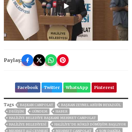
Paylaş:
Facebook
Twitter
WhatsApp
Pinterest
Tags
BAŞKAN CANPOLAT
BAŞKAN ZEYNEL ABİDİN BEYAZGÜL
DEĞİŞİM
GÜNDEM
HABER
HALILIYE BELEDIYE BAŞKANI MEHMET CANPOLAT
HALİLİYE BELEDİYESİ
HALİLİYE’DE KÖKLÜ DÖNÜŞÜM BAŞLIYOR
MEHMET ALİ CEVHERİ
MEHMET CANPOLAT
SON DAKIKA