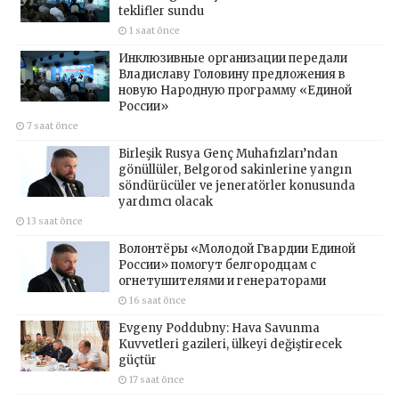
teklifler sundu
1 saat önce
Инклюзивные организации передали
Владиславу Головину предложения в
новую Народную программу «Единой
России»
7 saat önce
Birleşik Rusya Genç Muhafızları’ndan
gönüllüler, Belgorod sakinlerine yangın
söndürücüler ve jeneratörler konusunda
yardımcı olacak
13 saat önce
Волонтёры «Молодой Гвардии Единой
России» помогут белгородцам с
огнетушителями и генераторами
16 saat önce
Evgeny Poddubny: Hava Savunma
Kuvvetleri gazileri, ülkeyi değiştirecek
güçtür
17 saat önce