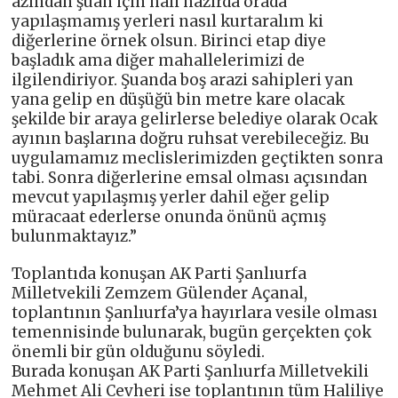
azından şuan için hali hazırda orada
yapılaşmamış yerleri nasıl kurtaralım ki
diğerlerine örnek olsun. Birinci etap diye
başladık ama diğer mahallelerimizi de
ilgilendiriyor. Şuanda boş arazi sahipleri yan
yana gelip en düşüğü bin metre kare olacak
şekilde bir araya gelirlerse belediye olarak Ocak
ayının başlarına doğru ruhsat verebileceğiz. Bu
uygulamamız meclislerimizden geçtikten sonra
tabi. Sonra diğerlerine emsal olması açısından
mevcut yapılaşmış yerler dahil eğer gelip
müracaat ederlerse onunda önünü açmış
bulunmaktayız.”
Toplantıda konuşan AK Parti Şanlıurfa
Milletvekili Zemzem Gülender Açanal,
toplantının Şanlıurfa’ya hayırlara vesile olması
temennisinde bulunarak, bugün gerçekten çok
önemli bir gün olduğunu söyledi.
Burada konuşan AK Parti Şanlıurfa Milletvekili
Mehmet Ali Cevheri ise toplantının tüm Haliliye