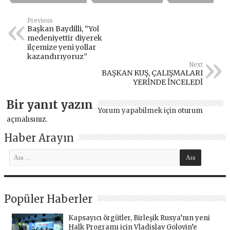
Previous
Başkan Baydilli, “Yol
medeniyettir diyerek
ilçemize yeni yollar
kazandırıyoruz”
Next
BAŞKAN KUŞ, ÇALIŞMALARI
YERİNDE İNCELEDİ
Bir yanıt yazın
Yorum yapabilmek için
oturum
açmalısınız
.
Haber Arayın
Popüler Haberler
Kapsayıcı örgütler, Birleşik Rusya’nın yeni
Halk Programı için Vladislav Golovin’e