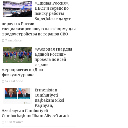
«Единая Россия»,
ЦБСТ и сервис по
поиску работы
SuperJob создадут
первую в России
специализированную платформу для
трудоустройства ветеранов СВО
7 saat önce
«Молодая Гвардия
Единой России»
провела по всей
стране
мероприятия ко Дню
физкультурника
14 saat önce
Ermenistan
Cumhuriyeti
Başbakanı Nikol
Paşinyan,
Azerbaycan Cumhuriyeti
Cumhurbaşkanı İlham Aliyev’i aradı
18 saat önce