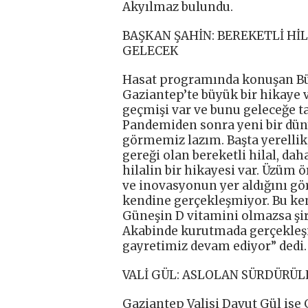
Akyılmaz bulundu.
BAŞKAN ŞAHİN: BEREKETLİ HİL
GELECEK
Hasat programında konuşan Bü
Gaziantep’te büyük bir hikaye v
geçmişi var ve bunu geleceğe t
Pandemiden sonra yeni bir düny
görmemiz lazım. Başta yerellik,
gereği olan bereketli hilal, dah
hilalin bir hikayesi var. Üzüm 
ve inovasyonun yer aldığını gör
kendine gerçekleşmiyor. Bu kent
Güneşin D vitamini olmazsa şi
Akabinde kurutmada gerçekleşm
gayretimiz devam ediyor” dedi.
VALİ GÜL: ASLOLAN SÜRDÜRÜ
Gaziantep Valisi Davut Gül ise 