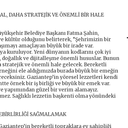
AL, DAHA STRATEJİK VE ÖNEMLİ BİR HALE
yükşehir Belediye Başkanı Fatma Şahin,
e kültür olduğunu belirterek, “Şehrimizin bir
aşımayı amaçlayan büyük bir irade var.
a kuruluyor. Yeni dünyanın kodlarını çok iyi
 doğallık ve dijitalleşme önemli hususlar. Bunun
a stratejik ve önemli hale gelecek. Bereketli
örneğini ele aldığımızda burada büyük bir emeğin
eceksiniz. Gaziantep’in yöresel lezzetleri kendi
te örnek bir iş birliği ve büyük bir emek var.
re yapımından güzel bir verim alamayız.
ez. Sağlıklı lezzetin başkenti olma yönündeki
LEBİRLİRLİĞİ SAĞMALAMAK
Gaziantep’in bereketli topraklara ev sahipliği