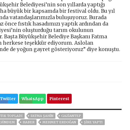
ükşehir Belediyesi’nin son yıllarda yaptığı
ha büyük bir kapsamda bir festival oldu. Bu yıl
mda vatandaşlarımızla buluşuyoruz. Burada
z önce fıstık hasadımızı yaptık ardından da
diyesi’nin oluşturduğu tarım okulunun
. Başta Büyükşehir Belediye Başkanı Fatma
 herkese teşekkür ediyorum. Aslolan
önde de yoğun gayret gösteriyoruz” diye konuştu.
Twitter
WhatsApp
Pinterest
STIK TOPLADI
FATMA ŞAHİN
GAZIANTEP
GÜNDEM
HABER
MEHMET ERDOĞAN
ŞİRE YAPTI