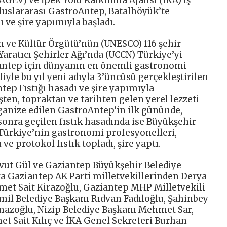
luslararası GastroAntep, Batalhöyük’te
 ve şire yapımıyla başladı.
im ve Kültür Örgütü’nün (UNESCO) 116 şehir
aratıcı Şehirler Ağı’nda (UCCN) Türkiye’yi
iantep için dünyanın en önemli gastronomi
yle bu yıl yeni adıyla 3’üncüsü gerçekleştirilen
ep Fıstığı hasadı ve şire yapımıyla
şten, topraktan ve tarihten gelen yerel lezzeti
anize edilen GastroAntep’in ilk gününde,
sonra geçilen fıstık hasadında ise Büyükşehir
Türkiye’nin gastronomi profesyonelleri,
e protokol fıstık topladı, şire yaptı.
vut Gül ve Gaziantep Büyükşehir Belediye
ra Gaziantep AK Parti milletvekillerinden Derya
t Sait Kirazoğlu, Gaziantep MHP Milletvekili
mil Belediye Başkanı Rıdvan Fadıloğlu, Şahinbey
azoğlu, Nizip Belediye Başkanı Mehmet Sar,
t Sait Kılıç ve İKA Genel Sekreteri Burhan