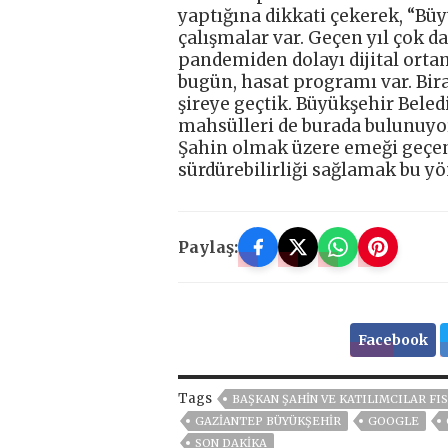
yaptığına dikkati çekerek, “Büy
çalışmalar var. Geçen yıl çok da
pandemiden dolayı dijital orta
bugün, hasat programı var. Bira
şireye geçtik. Büyükşehir Bele
mahsülleri de burada bulunuyor
Şahin olmak üzere emeği geçen
sürdürebilirliği sağlamak bu y
Paylaş:
Facebook
Tags
BAŞKAN ŞAHİN VE KATILIMCILAR FI
GAZİANTEP BÜYÜKŞEHİR
GOOGLE
SON DAKIKA