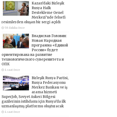
Kazan’daki Birleşik
Rusya Halk
Destekleme Genel
Merkezi’nde felsefi
resimlerden oluşan bir sergi açıldı
58 dakika önce
Владислав Головин:
Новая Народная
программа «Единой
России» будет
ориентирована на развитие
технологического суверенитета и
ОПК
4 saat önce
Birleşik Rusya Partisi,
Rusya Federasyonu
Merkez Bankası ve iş
arama hizmeti
SuperJob, Sovyet Askeri Bölgesi
gazilerinin istihdamı için Rusya’da ilk
uzmanlaşmış platformu oluşturacak
4 saat önce