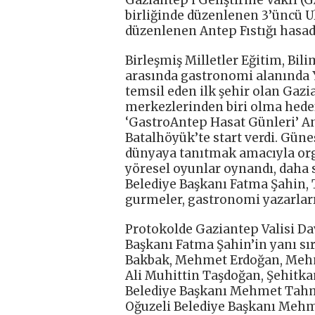
birliğinde düzenlenen 3’üncü U
düzenlenen Antep Fıstığı hasadı
Birleşmiş Milletler Eğitim, Bil
arasında gastronomi alanında Y
temsil eden ilk şehir olan Gaz
merkezlerinden biri olma hedefi
‘GastroAntep Hasat Günleri’ Ant
Batalhöyük’te start verdi. Güne
dünyaya tanıtmak amacıyla org
yöresel oyunlar oynandı, daha 
Belediye Başkanı Fatma Şahin, 
gurmeler, gastronomi yazarları v
Protokolde Gaziantep Valisi Da
Başkanı Fatma Şahin’in yanı sı
Bakbak, Mehmet Erdoğan, Mehme
Ali Muhittin Taşdoğan, Şehitka
Belediye Başkanı Mehmet Tahm
Oğuzeli Belediye Başkanı Mehme