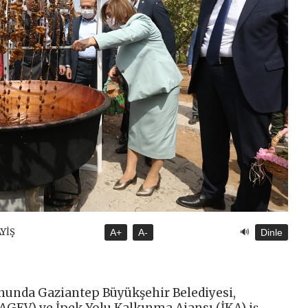
🔊
AYİŞ
A+
A-
Dinle
onunda Gaziantep Büyükşehir Belediyesi,
GAGEV) ve İpek Yolu Kalkınma Ajansı (İKA) iş