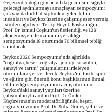
Geçen yıl olduğu gibi bu yıl da geçmişin
ışığıyla
geleceği aydınlatmayı amaçlayan sempozyum;
çok sayıda farklı disiplinden gelen bilim
insanları ve Beykoz üzerine çalışmış eser vermiş
isimleri ağırlıyor. Tertip Heyeti Başkanlığını
Prof. Dr. İsmail Coşkun’un üstlendiği ve 128
akademisyen ile uzmanın yer aldığı
sempozyumda 18 oturumda 70 bilimsel tebliğ
sunulacak.
Beykoz 2020 Sempozyumu’nda ağırlıkla
“coğrafya, beşeri coğrafya, jeoloji, sosyoloji,
sanayi ve tarım” çalışmalarını irdeleyen
oturumlara yer verilecek. Beykoz’un tarih, spor
ve eğitim gibi önemli konu başlıklarının ihmal
edilmediği sempozyumun açılış oturumu;
Beykoz’daki sanayi yapıları üzerine
çalışmalarıyla anılan Prof. Dr. Önder
Küçürerman’ın moderatörlüğünde, beşeri
coğrafya uzmanı Prof. Dr. Süha Göney, şehir ve