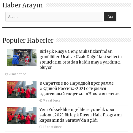
Haber Arayın
Popüler Haberler
Birleşik Rusya Genç Muhafızları’ndan
gönüllüler, Ural ve Uzak Doğu’daki sellerin
sonuçlarını ortadan kaldırmaya yardımcı
oluyor
2 saat önce
В Саратове по Народной программе
«Единой России»-2021 открылся
адаптивный спортзал «Новая высота»
9 saat önce
Yeni Yükseklik engellilere yönelik spor
salonu, 2021 Birleşik Rusya Halk Programı
kapsamında Saratov’da açıldı
12 saat önce