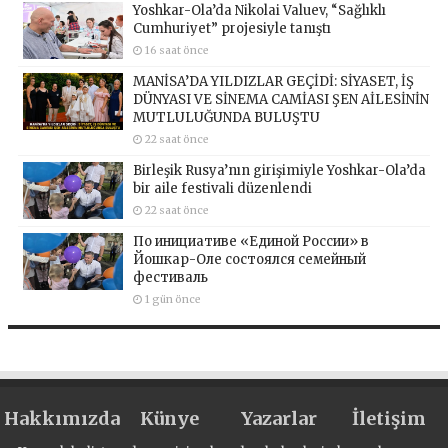
Yoshkar-Ola’da Nikolai Valuev, “Sağlıklı
Cumhuriyet” projesiyle tanıştı
16 saat önce
MANİSA’DA YILDIZLAR GEÇİDİ: SİYASET, İŞ
DÜNYASI VE SİNEMA CAMİASI ŞEN AİLESİNİN
MUTLULUĞUNDA BULUŞTU
22 saat önce
Birleşik Rusya’nın girişimiyle Yoshkar-Ola’da
bir aile festivali düzenlendi
22 saat önce
По инициативе «Единой России» в
Йошкар-Оле состоялся семейный
фестиваль
1 gün önce
Hakkımızda
Künye
Yazarlar
İletişim