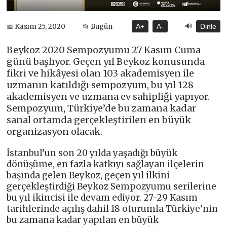
🔊
📅 Kasım 25, 2020
📂 Bugün
A+
A-
Dinle
Beykoz 2020 Sempozyumu 27 Kasım Cuma
günü başlıyor. Geçen yıl Beykoz konusunda
fikri ve hikâyesi olan 103 akademisyen ile
uzmanın katıldığı sempozyum, bu yıl 128
akademisyen ve uzmana ev sahipliği yapıyor.
Sempozyum, Türkiye’de bu zamana kadar
sanal ortamda gerçekleştirilen en büyük
organizasyon olacak.
İstanbul’un son 20 yılda yaşadığı büyük
dönüşüme, en fazla katkıyı sağlayan ilçelerin
başında gelen Beykoz, geçen yıl ilkini
gerçekleştirdiği Beykoz Sempozyumu serilerine
bu yıl ikincisi ile devam ediyor. 27-29 Kasım
tarihlerinde açılış dahil 18 oturumla Türkiye’nin
bu zamana kadar yapılan en büyük