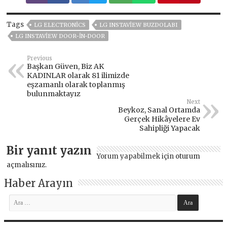
Tags
LG ELECTRONICS
LG INSTAVIEW BUZDOLABI
LG INSTAVIEW DOOR-IN-DOOR
Previous
Başkan Güven, Biz AK
KADINLAR olarak 81 ilimizde
eşzamanlı olarak toplanmış
bulunmaktayız
Next
Beykoz, Sanal Ortamda
Gerçek Hikâyelere Ev
Sahipliği Yapacak
Bir yanıt yazın
Yorum yapabilmek için
oturum
açmalısınız
.
Haber Arayın