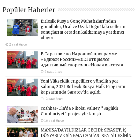
Popüler Haberler
Birleşik Rusya Genç Muhafızları’ndan
gönüllüler, Ural ve Uzak Doğu’daki sellerin
sonuçlarını ortadan kaldırmaya yardımcı
oluyor
2 saat önce
В Саратове по Народной программе
«Единой России»-2021 открылся
адаптивный спортзал «Новая высота»
9 saat önce
Yeni Yükseklik engellilere yönelik spor
salonu, 2021 Birleşik Rusya Halk Programı
kapsamında Saratov’da açıldı
12 saat önce
Yoshkar-Ola’da Nikolai Valuev, “Sağlıklı
Cumhuriyet” projesiyle tanıştı
16 saat önce
MANİSA’DA YILDIZLAR GEÇİDİ: SİYASET, İŞ
DÜNYASI VE SİNEMA CAMİASI ŞEN AİLESİNİN