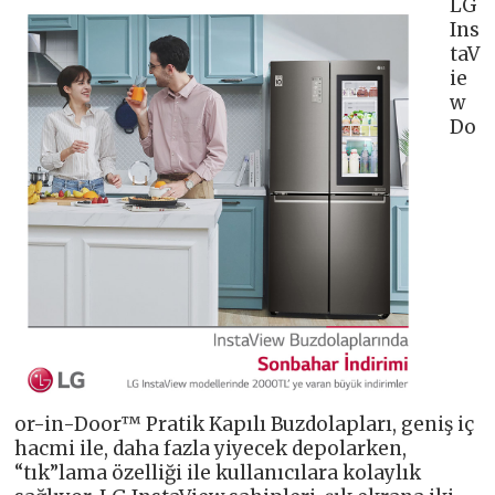
LG
Ins
taV
ie
w
Do
or-in-Door™ Pratik Kapılı Buzdolapları, geniş iç
hacmi ile, daha fazla yiyecek depolarken,
“tık”lama özelliği ile kullanıcılara kolaylık