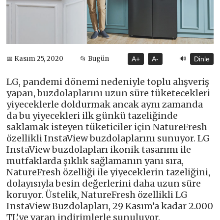
🔊
📅 Kasım 25, 2020
📂 Bugün
A+
A-
Dinle
LG, pandemi dönemi nedeniyle toplu alışveriş
yapan, buzdolaplarını uzun süre tüketecekleri
yiyeceklerle doldurmak ancak aynı zamanda
da bu yiyecekleri ilk günkü tazeliğinde
saklamak isteyen tüketiciler için NatureFresh
özellikli InstaView buzdolaplarını sunuyor. LG
InstaView buzdolapları ikonik tasarımı ile
mutfaklarda şıklık sağlamanın yanı sıra,
NatureFresh özelliği ile yiyeceklerin tazeliğini,
dolayısıyla besin değerlerini daha uzun süre
koruyor. Üstelik, NatureFresh özellikli LG
InstaView Buzdolapları, 29 Kasım’a kadar 2.000
TL’ye varan indirimlerle sunuluyor.