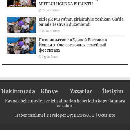
MUTLULUĞUNDA BULUŞTU
22 saat önce
Birleşik Rusya’nın girişimiyle Yoshkar-Ola’da
bir aile festivali düzenlendi
22 saat önce
По инициативе «Единой России» в
Йошкар-Оле состоялся семейный
фестиваль
1 gün önce
Hakkımızda
Künye
Yazarlar
İletişim
Kaynak belirtmeden ve izin almadan haberlerin kopyalanması
yasaktır.
Haber Yazılımı
| Developer By;
BEYNSOFT
|
Ucuz site