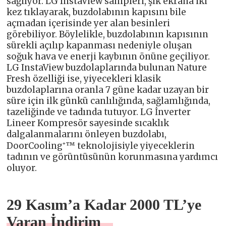
sağlıyor. LG InstaView sahipleri, şık ekrana iki
kez tıklayarak, buzdolabının kapısını bile
açmadan içerisinde yer alan besinleri
görebiliyor. Böylelikle, buzdolabının kapısının
sürekli açılıp kapanması nedeniyle oluşan
soğuk hava ve enerji kaybının önüne geçiliyor.
LG InstaView buzdolaplarında bulunan Nature
Fresh özelliği ise, yiyecekleri klasik
buzdolaplarına oranla 7 güne kadar uzayan bir
süre için ilk günkü canlılığında, sağlamlığında,
tazeliğinde ve tadında tutuyor. LG İnverter
Lineer Kompresör sayesinde sıcaklık
dalgalanmalarını önleyen buzdolabı,
DoorCooling⁺™ teknolojisiyle yiyeceklerin
tadının ve görüntüsünün korunmasına yardımcı
oluyor.
29 Kasım’a Kadar 2000 TL’ye
Varan İndirim