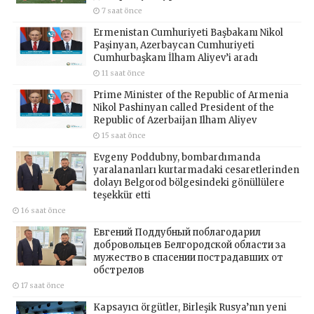
7 saat önce
Ermenistan Cumhuriyeti Başbakanı Nikol
Paşinyan, Azerbaycan Cumhuriyeti
Cumhurbaşkanı İlham Aliyev’i aradı
11 saat önce
Prime Minister of the Republic of Armenia
Nikol Pashinyan called President of the
Republic of Azerbaijan Ilham Aliyev
15 saat önce
Evgeny Poddubny, bombardımanda
yaralananları kurtarmadaki cesaretlerinden
dolayı Belgorod bölgesindeki gönüllülere
teşekkür etti
16 saat önce
Евгений Поддубный поблагодарил
добровольцев Белгородской области за
мужество в спасении пострадавших от
обстрелов
17 saat önce
Kapsayıcı örgütler, Birleşik Rusya’nın yeni