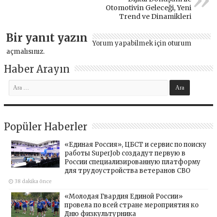
Otomotivin Geleceği, Yeni
Trend ve Dinamikleri
Bir yanıt yazın
Yorum yapabilmek için
oturum
açmalısınız
.
Haber Arayın
Popüler Haberler
«Единая Россия», ЦБСТ и сервис по поиску
работы SuperJob создадут первую в
России специализированную платформу
для трудоустройства ветеранов СВО
38 dakika önce
«Молодая Гвардия Единой России»
провела по всей стране мероприятия ко
Дню физкультурника