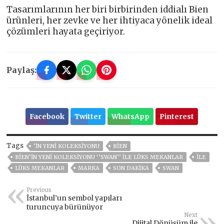
Tasarımlarının her biri birbirinden iddialı Bien
ürünleri, her zevke ve her ihtiyaca yönelik ideal
çözümleri hayata geçiriyor.
Paylaş:
Facebook
Twitter
WhatsApp
Pinterest
Tags
’İN YENİ KOLEKSİYONU
BİEN
BİEN’İN YENİ KOLEKSİYONU ‘’SWAN’’ İLE LÜKS MEKANLAR
ILE
LÜKS MEKANLAR
MARKA
SON DAKIKA
SWAN
Previous
İstanbul’un sembol yapıları
turuncuya bürünüyor
Next
Dijital Dönüşüm ile