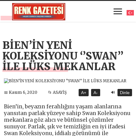
BİEN’İN YENİ
KOLEKSİYONU ‘’SWAN’’
İLE LÜKS MEKANLAR
🔊
📅 Kasım 6, 2020
📂 ASAYİŞ
A+
A-
Dinle
Bien’in, beyazın ferahlığını yaşam alanlarına
yansıtan parlak yüzeye sahip Swan Koleksiyonu
mekanlara göz alıcı ve bütünsel çözümler
sunuyor. Parlak, şık ve temizliğin en iyi ifadesi
Swan Koleksiyonu, iddialı görünümü ile