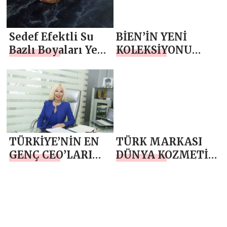
Sedef Efektli Su
BİEN’İN YENİ
Bazlı Boyaları Yeni
KOLEKSİYONU
Yıl Ruhunu İç
‘’SWAN’’ İLE LÜKS
Mekanlara
MEKANLAR
Taşıyor…
TÜRKİYE’NİN EN
TÜRK MARKASI
GENÇ CEO’LARI
DÜNYA KOZMETİK
MARKASANAT’TA!
RAFLARINDA