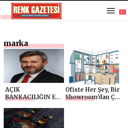
marka
AÇIK
Ofiste Her Şey, Bir
BANKACILIĞIN EN
Showroom’dan Çok
HIZLI VE EN ÇEVİK
Daha Fazlası…
ÜRÜNÜ
“NETEKSTRE”