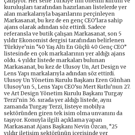
çalışıyor. Her sene Türkiye’nin önemli kurum ve
kuruluşları tarafından hazırlanan listelerde yer
alan markalarıyla başarılarını perçinleyen
Markasanat, bu kez de en genç CEO’lara sahip
ajans olarak adından söz ettirdi. Sadece
referansla ve butik çalışan Markasanat, son 5
yıldır Ekonomist dergisi tarafından belirlenen
Türkiye’nin “40 Yaş Altı En Güçlü 40 Genç CEO”
listesinde en çok markalarının yer aldığı ajans
oldu. 4 yıldır listede markaları bulunan
Markasanat, bu kez de Ulusoy Un, Art Design ve
Lens Yapı markalarıyla adından söz ettirdi.
Ulusoy Un Yönetim Kurulu Başkanı Eren Günhan
Ulusoy’un 5., Lens Yapı CEO’su Mert Kutlu’nun 27.
ve Art Design Yönetim Kurulu Başkanı Turgay
Terzi’nin 36. sırada yer aldığı listede, aynı
zamanda Turgay Terzi, listeye mobilya
sektöründen giren tek isim olma unvanını da
taşıyor. Konuyla ilgili açıklama yapan
Markasanat Ajans Başkanı Nevin Özcan, “25
yıldır iletişim sektörünün içerisinde yer