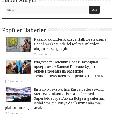
Popüler Haberler
Kazan’daki Birleşik Rusya Halk Destekleme
Genel Merkezi’nde felsefi resimlerden
oluşan bir sergi açıldı
3 saat önce
Владислав Головин: Новая Народная
программа «Единой России» будет
ориентирована на развитие
технологического суверенитета и ОПК
6 saat önce
Birleşik Rusya Partisi, Rusya Federasyonu
Merkez Bankası ve iş arama hizmeti
SuperJob, Sovyet Askeri Bölgesi gazilerinin
istihdamı için Rusya’da ilk uzmanlaşmış
platformu oluşturacak
6 saat önce