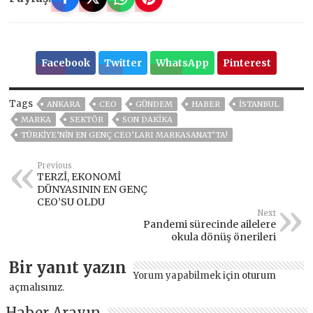
Facebook
Twitter
WhatsApp
Pinterest
Tags
ANKARA
CEO
GÜNDEM
HABER
ISTANBUL
MARKA
SEKTÖR
SON DAKIKA
TÜRKİYE’NİN EN GENÇ CEO’LARI MARKASANAT’TA!
Previous
TERZİ, EKONOMİ
DÜNYASININ EN GENÇ
CEO’SU OLDU
Next
Pandemi sürecinde ailelere
okula dönüş önerileri
Bir yanıt yazın
Yorum yapabilmek için
oturum
açmalısınız
.
Haber Arayın