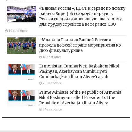
«Единая Россия», ЦБСТ и сервис по поиску
работы SuperJob создадут первую в
России специализированную платформу
для трудоустройства ветеранов СВО
10 saat önce
«Молодая Гвардия Единой России»
провела по всей стране мероприятия ко
Дню физкультурника
16 saat önce
Ermenistan Cumhuriyeti Başbakanı Nikol
Paşinyan, Azerbaycan Cumhuriyeti
Cumhurbaşkanı İlham Aliyev’i aradı
20 saat önce
Prime Minister of the Republic of Armenia
Nikol Pashinyan called President of the
Republic of Azerbaijan Ilham Aliyev
24 saat önce