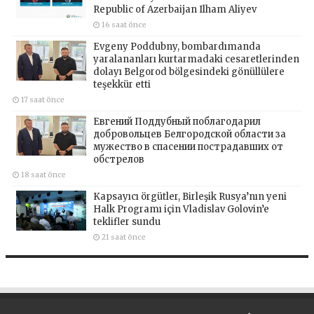
Republic of Azerbaijan Ilham Aliyev
16 saat önce
Evgeny Poddubny, bombardımanda
yaralananları kurtarmadaki cesaretlerinden
dolayı Belgorod bölgesindeki gönüllülere
teşekkür etti
17 saat önce
Евгений Поддубный поблагодарил
добровольцев Белгородской области за
мужество в спасении пострадавших от
обстрелов
18 saat önce
Kapsayıcı örgütler, Birleşik Rusya’nın yeni
Halk Programı için Vladislav Golovin’e
teklifler sundu
21 saat önce