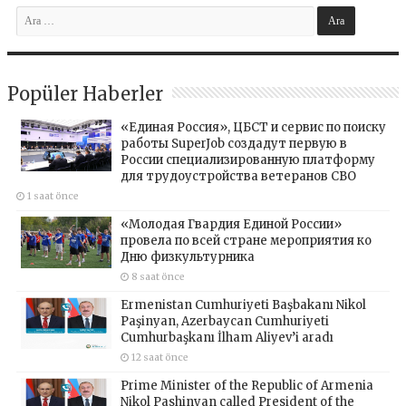
Popüler Haberler
«Единая Россия», ЦБСТ и сервис по поиску
работы SuperJob создадут первую в
России специализированную платформу
для трудоустройства ветеранов СВО
1 saat önce
«Молодая Гвардия Единой России»
провела по всей стране мероприятия ко
Дню физкультурника
8 saat önce
Ermenistan Cumhuriyeti Başbakanı Nikol
Paşinyan, Azerbaycan Cumhuriyeti
Cumhurbaşkanı İlham Aliyev’i aradı
12 saat önce
Prime Minister of the Republic of Armenia
Nikol Pashinyan called President of the