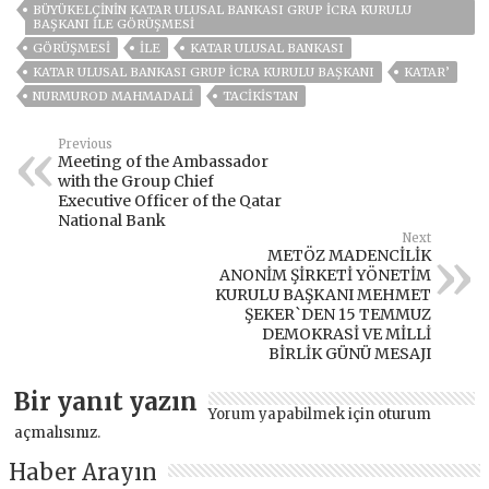
BÜYÜKELÇININ KATAR ULUSAL BANKASI GRUP İCRA KURULU
BAŞKANI ILE GÖRÜŞMESI
GÖRÜŞMESI
ILE
KATAR ULUSAL BANKASI
KATAR ULUSAL BANKASI GRUP İCRA KURULU BAŞKANI
KATAR’
NURMUROD MAHMADALI
TACİKİSTAN
Previous
Meeting of the Ambassador
with the Group Chief
Executive Officer of the Qatar
National Bank
Next
METÖZ MADENCİLİK
ANONİM ŞİRKETİ YÖNETİM
KURULU BAŞKANI MEHMET
ŞEKER`DEN 15 TEMMUZ
DEMOKRASİ VE MİLLİ
BİRLİK GÜNÜ MESAJI
Bir yanıt yazın
Yorum yapabilmek için
oturum
açmalısınız
.
Haber Arayın