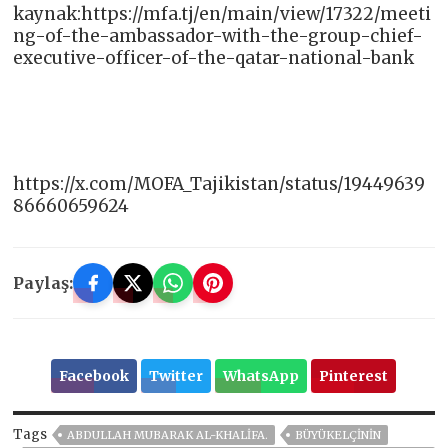
kaynak:https://mfa.tj/en/main/view/17322/meeti
ng-of-the-ambassador-with-the-group-chief-
executive-officer-of-the-qatar-national-bank
https://x.com/MOFA_Tajikistan/status/19449639
86660659624
Paylaş:
Facebook
Twitter
WhatsApp
Pinterest
Tags
ABDULLAH MUBARAK AL-KHALIFA.
BÜYÜKELÇININ