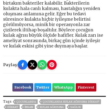
birtakım bakteriler kalabilir. Bakterilerin
kulakta hala canlı kalması, hastalığın yeniden
oluşması anlamına gelir. Eğer bu tedavi
süresince kulakta hiçbir iyileşme belirtisi
görülmüyorsa, minik bir operasyonla zar
çizilerek iltihap boşaltılır. Böylece çocuğun
kulak ağrısı büyük ölçüde hafifler. Kulak zarı ise
ameliyat sonrasında, birkaç gün içinde iyileşir
ve kulak eskisi gibi yine duymaya başlar.
Paylaş:
Facebook
Twitter
WhatsApp
Pinterest
Tags
ÇOCUKLARDA
ÇOCUKLARDA KULAK AĞRISINA DIKKAT!
DİKKAT
İNSAN
KULAK AĞRISINA
SAĞLIK