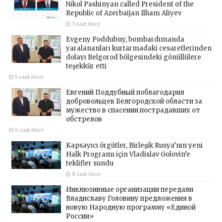
Nikol Pashinyan called President of the
Republic of Azerbaijan Ilham Aliyev
3 saat önce
Evgeny Poddubny, bombardımanda
yaralananları kurtarmadaki cesaretlerinden
dolayı Belgorod bölgesindeki gönüllülere
teşekkür etti
5 saat önce
Евгений Поддубный поблагодарил
добровольцев Белгородской области за
мужество в спасении пострадавших от
обстрелов
6 saat önce
Kapsayıcı örgütler, Birleşik Rusya’nın yeni
Halk Programı için Vladislav Golovin’e
teklifler sundu
8 saat önce
Инклюзивные организации передали
Владиславу Головину предложения в
новую Народную программу «Единой
России»