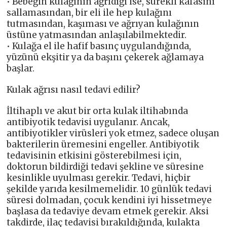
• Bebeğin kulağının ağrıdığı ise, sürekli kafasını
sallamasından, bir eli ile hep kulağını
tutmasından, kaşıması ve ağrıyan kulağının
üstüne yatmasından anlaşılabilmektedir.
• Kulağa el ile hafif basınç uygulandığında,
yüzünü ekşitir ya da başını çekerek ağlamaya
başlar.
Kulak ağrısı nasıl tedavi edilir?
İltihaplı ve akut bir orta kulak iltihabında
antibiyotik tedavisi uygulanır. Ancak,
antibiyotikler virüsleri yok etmez, sadece oluşan
bakterilerin üremesini engeller. Antibiyotik
tedavisinin etkisini gösterebilmesi için,
doktorun bildirdiği tedavi şekline ve süresine
kesinlikle uyulması gerekir. Tedavi, hiçbir
şekilde yarıda kesilmemelidir. 10 günlük tedavi
süresi dolmadan, çocuk kendini iyi hissetmeye
başlasa da tedaviye devam etmek gerekir. Aksi
takdirde, ilaç tedavisi bırakıldığında, kulakta