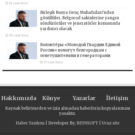
14 saat önce
Birleşik Rusya Genç Muhafızları’ndan
gönüllüler, Belgorod sakinlerine yangın
söndürücüler ve jeneratörler konusunda
yardımcı olacak
20 saat önce
Волонтёры «Молодой Гвардии Единой
России» помогут белгородцам с
огнетушителями и генераторами
23 saat önce
Hakkımızda
Künye
Yazarlar
İletişim
Kaynak belirtmeden ve izin almadan haberlerin kopyalanması
yasaktır.
Haber Yazılımı
| Developer By;
BEYNSOFT
|
Ucuz site