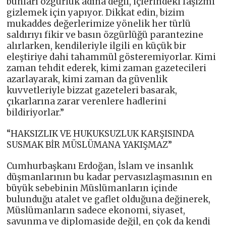
bunları özgürlük adına değil, içlerindeki faşizmi
gizlemek için yapıyor. Dikkat edin, bizim
mukaddes değerlerimize yönelik her türlü
saldırıyı fikir ve basın özgürlüğü parantezine
alırlarken, kendileriyle ilgili en küçük bir
eleştiriye dahi tahammül gösteremiyorlar. Kimi
zaman tehdit ederek, kimi zaman gazetecileri
azarlayarak, kimi zaman da güvenlik
kuvvetleriyle bizzat gazeteleri basarak,
çıkarlarına zarar verenlere hadlerini
bildiriyorlar.”
“HAKSIZLIK VE HUKUKSUZLUK KARŞISINDA
SUSMAK BİR MÜSLÜMANA YAKIŞMAZ”
Cumhurbaşkanı Erdoğan, İslam ve insanlık
düşmanlarının bu kadar pervasızlaşmasının en
büyük sebebinin Müslümanların içinde
bulunduğu atalet ve gaflet olduğuna değinerek,
Müslümanların sadece ekonomi, siyaset,
savunma ve diplomaside değil, en çok da kendi