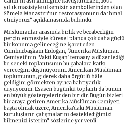
Camii’ni asli kimliğine kavuştururken, 1600
yıllık mazisiyle ülkemizin sembollerinden olan
Sümela Manastırı’nın restorasyonunu da ihmal
etmiyoruz” açıklamasında bulundu.
Müslümanlar arasında birlik ve beraberliğin
perçinlenmesiyle küresel planda çok daha güçlü
bir konuma gelineceğine işaret eden
Cumhurbaşkanı Erdoğan, “Amerika Müslüman
Cemiyeti’nin ‘Vakti Kuşan’ temasıyla düzenlediği
bu seneki toplantısının bu çabalara katkı
vereceğini düşünüyorum. Amerikan Müslüman
toplumunun, giderek daha örgütlü hâle
geldiğini görmekten ayrıca bahtiyarlık
duyuyorum. Esasen bugünkü toplantı da bunun
en büyük göstergelerinden biridir. Bugün bizleri
bir araya getiren Amerika Müslüman Cemiyeti
başta olmak üzere, Amerika’daki Müslüman
kuruluşların çalışmalarını desteklediğimizi
bilmenizi isterim” sözlerine yer verdi.