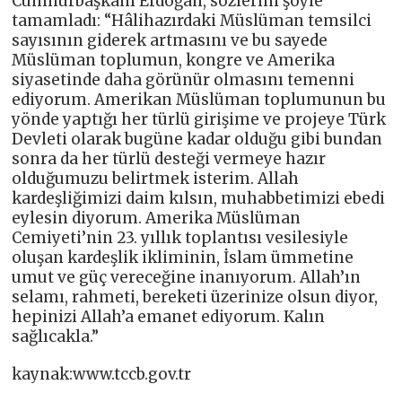
Cumhurbaşkanı Erdoğan, sözlerini şöyle
tamamladı: “Hâlihazırdaki Müslüman temsilci
sayısının giderek artmasını ve bu sayede
Müslüman toplumun, kongre ve Amerika
siyasetinde daha görünür olmasını temenni
ediyorum. Amerikan Müslüman toplumunun bu
yönde yaptığı her türlü girişime ve projeye Türk
Devleti olarak bugüne kadar olduğu gibi bundan
sonra da her türlü desteği vermeye hazır
olduğumuzu belirtmek isterim. Allah
kardeşliğimizi daim kılsın, muhabbetimizi ebedi
eylesin diyorum. Amerika Müslüman
Cemiyeti’nin 23. yıllık toplantısı vesilesiyle
oluşan kardeşlik ikliminin, İslam ümmetine
umut ve güç vereceğine inanıyorum. Allah’ın
selamı, rahmeti, bereketi üzerinize olsun diyor,
hepinizi Allah’a emanet ediyorum. Kalın
sağlıcakla.”
kaynak:www.tccb.gov.tr