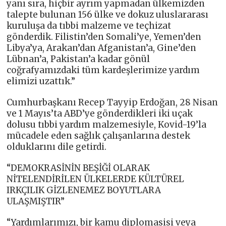
yanı sıra, hiçbir ayrım yapmadan ülkemizden
talepte bulunan 156 ülke ve dokuz uluslararası
kuruluşa da tıbbi malzeme ve teçhizat
gönderdik. Filistin’den Somali’ye, Yemen’den
Libya’ya, Arakan’dan Afganistan’a, Gine’den
Lübnan’a, Pakistan’a kadar gönül
coğrafyamızdaki tüm kardeşlerimize yardım
elimizi uzattık.”
Cumhurbaşkanı Recep Tayyip Erdoğan, 28 Nisan
ve 1 Mayıs’ta ABD’ye gönderdikleri iki uçak
dolusu tıbbi yardım malzemesiyle, Kovid-19’la
mücadele eden sağlık çalışanlarına destek
olduklarını dile getirdi.
“DEMOKRASİNİN BEŞİĞİ OLARAK
NİTELENDİRİLEN ÜLKELERDE KÜLTÜREL
IRKÇILIK GİZLENEMEZ BOYUTLARA
ULAŞMIŞTIR”
“Yardımlarımızı, bir kamu diplomasisi veya