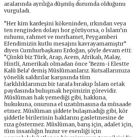
aralarında ayrılığa düşmüş durumda olduğunu
vurguladı.
“Her kim kardeşini kökeninden, ırkından veya
ten renginden dolayı hor görüyorsa, o İslam’ın
ruhunu, rahmet ve merhamet, Peygamberi
Efendimizin kutlu mesajını kavrayamamıştır”
diyen Cumhurbaşkanı Erdoğan, şöyle devam etti:
“Çünkü biz Türk, Arap, Acem, Afrikalı, Malay,
Hintli, Amerikalı olmadan önce ‘Bezm-i Elestte
Kalü Bela’ demiş Müslümanlarız. Kutsallarımıza
yönelik saldırılar karşısında tüm
farklılıklarımızı bir tarafa bırakıp İslam ortak
paydasında buluşmak hepimizin görevidir.
Müslüman hak yemediği gibi, hakkına,
hukukuna, onuruna el uzatılmasına da müsaade
etmez. Müslüman şiddete bulaşmadığı gibi, kör
şiddetle birilerinin haklarını gasletmesine de
rıza göstermez. Müslüman, barış için, adalet için,
tüm insanlığın huzur ve esenliği için