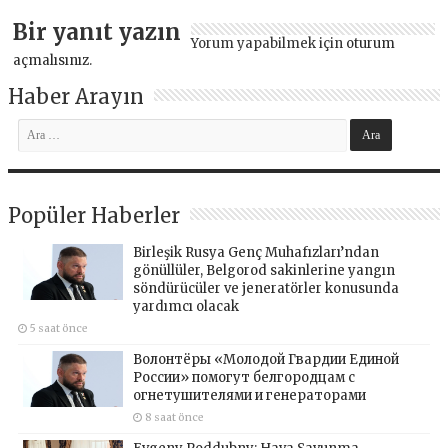
Bir yanıt yazın
Yorum yapabilmek için
oturum
açmalısınız
.
Haber Arayın
Popüler Haberler
Birleşik Rusya Genç Muhafızları’ndan
gönüllüler, Belgorod sakinlerine yangın
söndürücüler ve jeneratörler konusunda
yardımcı olacak
5 saat önce
Волонтёры «Молодой Гвардии Единой
России» помогут белгородцам с
огнетушителями и генераторами
8 saat önce