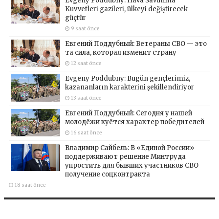
Evgeny Poddubny: Hava Savunma
Kuvvetleri gazileri, ülkeyi değiştirecek
güçtür
9 saat önce
Евгений Поддубный: Ветераны СВО — это
та сила, которая изменит страну
12 saat önce
Evgeny Poddubny: Bugün gençlerimiz,
kazananların karakterini şekillendiriyor
13 saat önce
Евгений Поддубный: Сегодня у нашей
молодёжи куётся характер победителей
16 saat önce
Владимир Сайбель: В «Единой России»
поддерживают решение Минтруда
упростить для бывших участников СВО
получение соцконтракта
18 saat önce