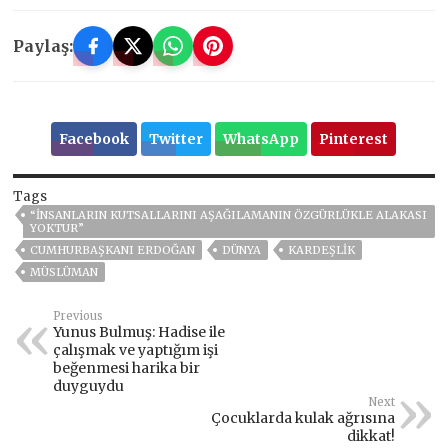
Paylaş:
Facebook
Twitter
WhatsApp
Pinterest
Tags
“İNSANLARIN KUTSALLARINI AŞAĞILAMANIN ÖZGÜRLÜKLE ALAKASI
YOKTUR”
CUMHURBAŞKANI ERDOĞAN
DÜNYA
KARDEŞLİK
MÜSLÜMAN
Previous
Yunus Bulmuş: Hadise ile
çalışmak ve yaptığım işi
beğenmesi harika bir
duyguydu
Next
Çocuklarda kulak ağrısına
dikkat!