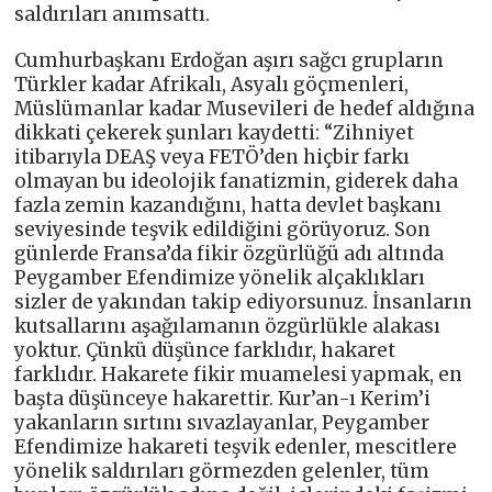
saldırıları anımsattı.
Cumhurbaşkanı Erdoğan aşırı sağcı grupların
Türkler kadar Afrikalı, Asyalı göçmenleri,
Müslümanlar kadar Musevileri de hedef aldığına
dikkati çekerek şunları kaydetti: “Zihniyet
itibarıyla DEAŞ veya FETÖ’den hiçbir farkı
olmayan bu ideolojik fanatizmin, giderek daha
fazla zemin kazandığını, hatta devlet başkanı
seviyesinde teşvik edildiğini görüyoruz. Son
günlerde Fransa’da fikir özgürlüğü adı altında
Peygamber Efendimize yönelik alçaklıkları
sizler de yakından takip ediyorsunuz. İnsanların
kutsallarını aşağılamanın özgürlükle alakası
yoktur. Çünkü düşünce farklıdır, hakaret
farklıdır. Hakarete fikir muamelesi yapmak, en
başta düşünceye hakarettir. Kur’an-ı Kerim’i
yakanların sırtını sıvazlayanlar, Peygamber
Efendimize hakareti teşvik edenler, mescitlere
yönelik saldırıları görmezden gelenler, tüm