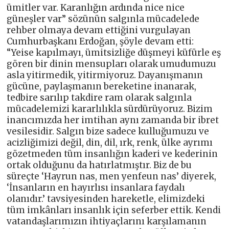
ümitler var. Karanlığın ardında nice nice
güneşler var” sözünün salgınla mücadelede
rehber olmaya devam ettiğini vurgulayan
Cumhurbaşkanı Erdoğan, şöyle devam etti:
“Yeise kapılmayı, ümitsizliğe düşmeyi küfürle eş
gören bir dinin mensupları olarak umudumuzu
asla yitirmedik, yitirmiyoruz. Dayanışmanın
gücüne, paylaşmanın bereketine inanarak,
tedbire sarılıp takdire ram olarak salgınla
mücadelemizi kararlılıkla sürdürüyoruz. Bizim
inancımızda her imtihan aynı zamanda bir ibret
vesilesidir. Salgın bize sadece kulluğumuzu ve
acizliğimizi değil, din, dil, ırk, renk, ülke ayrımı
gözetmeden tüm insanlığın kaderi ve kederinin
ortak olduğunu da hatırlatmıştır. Biz de bu
süreçte ‘Hayrun nas, men yenfeun nas’ diyerek,
‘İnsanların en hayırlısı insanlara faydalı
olanıdır.’ tavsiyesinden hareketle, elimizdeki
tüm imkânları insanlık için seferber ettik. Kendi
vatandaşlarımızın ihtiyaçlarını karşılamanın