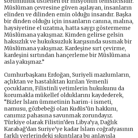
sorumluluk üstlenen bir misyonun temsilcisidir.
Müslüman çevresine güven aşılayan, insanların
elinden ve dilinden emin olduğu insandır. Başka
bir dinden olduğu için insanların canına, malına,
haysiyetine el uzatma, hatta saygı göstermeme
Müslümana yakışmaz. Kimden gelirse gelsin
haksızlık ve hukuksuzluk karşısında susmak bir
Müslümana yakışmaz. Kardeşine sırt çevirme,
kardeşini sırtından hançerleme bir Müslümana
asla yakışmaz.”
Cumhurbaşkanı Erdoğan, Suriyeli mazlumların,
açlıktan ve hastalıktan kırılan Yemenli
çocukların, Filistinli yetimlerin hukukunu da
korumakla mükellef olduklarını kaydederek,
“Bizler İslam ümmetinin harim-i ismeti,
namusu, gözbebeği olan Kudüs’ün hakkını,
canımız pahasına savunmak zorundayız.
Türkiye olarak Filistin’den Libya’ya, Dağlık
Karabağ’dan Suriye’ye kadar İslam coğrafyasının
farklı yerlerindeki sıkıntılara bu anlayışla