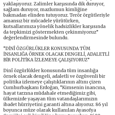
yaklaşıyoruz. Zalimler karşısında dik duruyor,
sağlam duruyor, mazlumun kimliğine
bakmadan elinden tutuyoruz. Terör örgütleriyle
amansız bir mücadele yürütürken,
kutsallarımıza yönelik hadsizlikler karşısında
da tepkimizi göstermekten çekinmiyoruz”
değerlendirmesinde bulundu.
“DİNÎ ÖZGÜRLÜKLER KONUSUNDA TÜM
İNSANLIĞA ÖRNEK OLACAK DENGELİ, ADALETLİ
BİR POLİTİKA İZLEMEYE ÇALIŞIYORUZ”
Dinî özgürlükler konusunda tüm insanlığa
örnek olacak dengeli, adaletli ve özgüvenli bir
politika izlemeye çalıştıklarının altını çizen
Cumhurbaşkanı Erdoğan, “Kimsenin inancına,
hayat tarzına müdahale etmediğimiz gibi,
ülkemizde yaşayan tüm vatandaşlarımızın
ibadet hürriyetini garanti altına alıyoruz. 86 yıl
boyunca müze olarak kullanılan Ayasofya