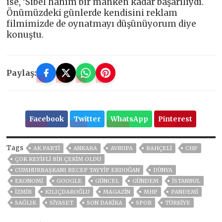
ise, ’Sibel hanım bir manken kadar başarılıydı.
Önümüzdeki günlerde kendisini reklam
filmimizde de oynatmayı düşünüyorum diye
konuştu.
Paylaş:
Facebook
Twitter
WhatsApp
Pinterest
Tags
AK PARTİ
ANKARA
AVRUPA
BAHÇELİ
CHP
ÇOK KEYIFLI BIR ÇEKIM OLDU
CUMHURBAŞKANI RECEP TAYYIP ERDOĞAN
DÜNYA
EKONOMİ
GOOGLE
GÜNCEL
GÜNDEM
ISTANBUL
İZMIR
KILIÇDAROĞLU
MAGAZİN
MHP
PANDEMİ
SAĞLIK
SİYASET
SON DAKIKA
SPOR
TÜRKİYE