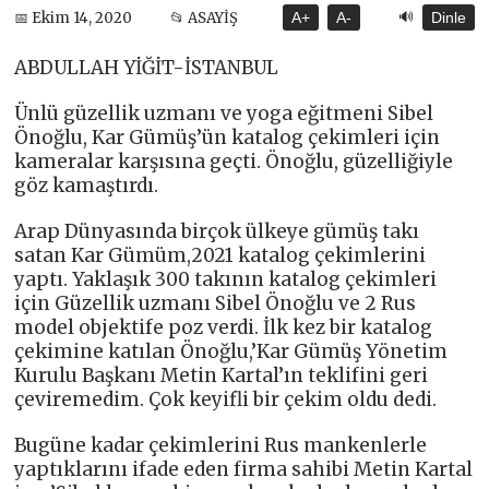
🔊
📅 Ekim 14, 2020
📂 ASAYİŞ
A+
A-
Dinle
ABDULLAH YİĞİT-İSTANBUL
Ünlü güzellik uzmanı ve yoga eğitmeni Sibel
Önoğlu, Kar Gümüş’ün katalog çekimleri için
kameralar karşısına geçti. Önoğlu, güzelliğiyle
göz kamaştırdı.
Arap Dünyasında birçok ülkeye gümüş takı
satan Kar Gümüm,2021 katalog çekimlerini
yaptı. Yaklaşık 300 takının katalog çekimleri
için Güzellik uzmanı Sibel Önoğlu ve 2 Rus
model objektife poz verdi. İlk kez bir katalog
çekimine katılan Önoğlu,’Kar Gümüş Yönetim
Kurulu Başkanı Metin Kartal’ın teklifini geri
çeviremedim. Çok keyifli bir çekim oldu dedi.
Bugüne kadar çekimlerini Rus mankenlerle
yaptıklarını ifade eden firma sahibi Metin Kartal