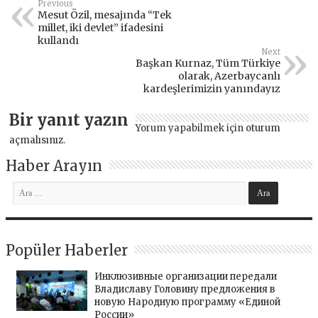
Previous
Mesut Özil, mesajında “Tek
millet, iki devlet” ifadesini
kullandı
Next
Başkan Kurnaz, Tüm Türkiye
olarak, Azerbaycanlı
kardeşlerimizin yanındayız
Bir yanıt yazın
Yorum yapabilmek için
oturum
açmalısınız
.
Haber Arayın
Popüler Haberler
Инклюзивные организации передали
Владиславу Головину предложения в
новую Народную программу «Единой
России»