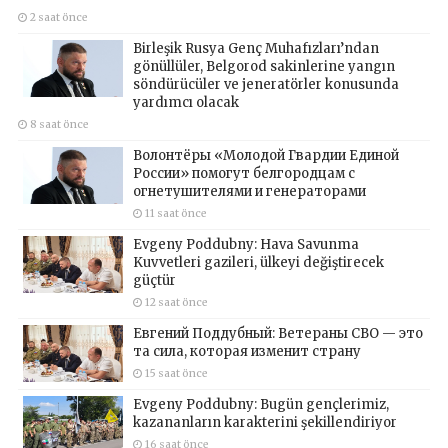
2 saat önce
Birleşik Rusya Genç Muhafızları’ndan
gönüllüler, Belgorod sakinlerine yangın
söndürücüler ve jeneratörler konusunda
yardımcı olacak
8 saat önce
Волонтёры «Молодой Гвардии Единой
России» помогут белгородцам с
огнетушителями и генераторами
11 saat önce
Evgeny Poddubny: Hava Savunma
Kuvvetleri gazileri, ülkeyi değiştirecek
güçtür
12 saat önce
Евгений Поддубный: Ветераны СВО — это
та сила, которая изменит страну
15 saat önce
Evgeny Poddubny: Bugün gençlerimiz,
kazananların karakterini şekillendiriyor
16 saat önce