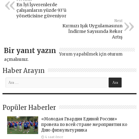
En İyi İşverenlerde
çalışanların yüzde 93’ü
yöneticisine güveniyor
Next
Kırmızı Işık Uygulamasının
İndirme Sayısında Rekor
Artış
Bir yanıt yazın
Yorum yapabilmek için
oturum
açmalısınız
.
Haber Arayın
Popüler Haberler
«Молодая Гвардия Единой России»
провела по всей стране мероприятия ко
Дню физкультурника
4 saat önce