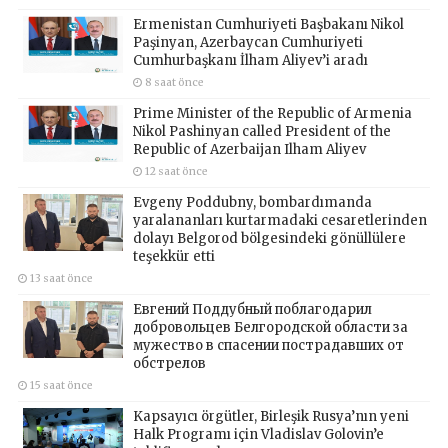
Ermenistan Cumhuriyeti Başbakanı Nikol
Paşinyan, Azerbaycan Cumhuriyeti
Cumhurbaşkanı İlham Aliyev’i aradı
8 saat önce
Prime Minister of the Republic of Armenia
Nikol Pashinyan called President of the
Republic of Azerbaijan Ilham Aliyev
12 saat önce
Evgeny Poddubny, bombardımanda
yaralananları kurtarmadaki cesaretlerinden
dolayı Belgorod bölgesindeki gönüllülere
teşekkür etti
13 saat önce
Евгений Поддубный поблагодарил
добровольцев Белгородской области за
мужество в спасении пострадавших от
обстрелов
15 saat önce
Kapsayıcı örgütler, Birleşik Rusya’nın yeni
Halk Programı için Vladislav Golovin’e