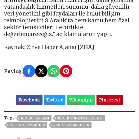
artmaya başladı. Daha hızlı erişim daha gelişmiş
vatandaşlık hizmetleri sunumu, daha güvenilir
veri yönetimi gibi faydaları ile bulut bilişim
teknolojilerini 8 Aralık’ta hem kamu hem özel
sektör temsilcileri ile birlikte
değerlendireceğiz.” açıklamalarını yaptı.
Kaynak: Zirve Haber Ajansı [
ZHA
]
Paylaş:
Facebook
Twitter
WhatsApp
Pinterest
Tags
BİDER BAŞKANI
BİDER YÖNETIM KURULU
DR. EROL ÖZGÜNER
ŞENOL VATANSEVER
Previous