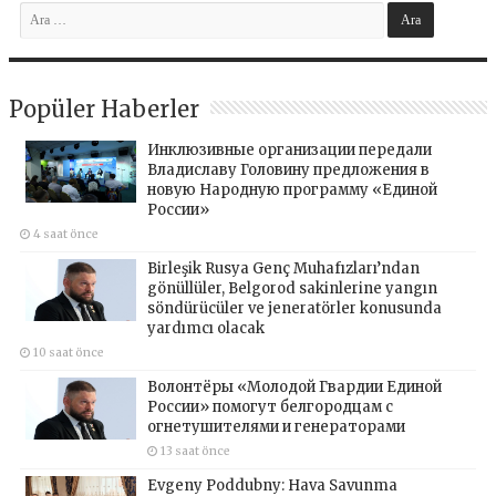
Popüler Haberler
Инклюзивные организации передали
Владиславу Головину предложения в
новую Народную программу «Единой
России»
4 saat önce
Birleşik Rusya Genç Muhafızları’ndan
gönüllüler, Belgorod sakinlerine yangın
söndürücüler ve jeneratörler konusunda
yardımcı olacak
10 saat önce
Волонтёры «Молодой Гвардии Единой
России» помогут белгородцам с
огнетушителями и генераторами
13 saat önce
Evgeny Poddubny: Hava Savunma