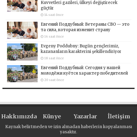
Kuvvetleri gazileri, ülkeyi değiştirecek
güçtür
14 saat önce
Евгений Поддубный: Ветераны СВО — это
та сила, которая изменит страну
16 saat önce
Evgeny Poddubny: Bugün gençlerimiz,
kazananların karakterini şekillendiriyor
18 saat önce
Евгений Поддубный: Сегодня у нашей
молодёжи куётся характер победителей
20 saat önce
Hakkımızda
Künye
Yazarlar
İletişim
Kaynak belirtmeden ve izin almadan haberlerin kopyalanması
yasaktır.