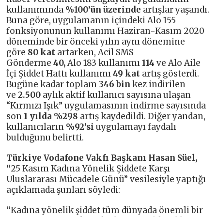
kullanımında
%100’ün üzerinde
artışlar yaşandı.
Buna göre, uygulamanın içindeki Alo 155
fonksiyonunun kullanımı Haziran-Kasım 2020
döneminde bir önceki yılın aynı dönemine
göre
80
kat
artarken, Acil SMS
Gönderme
40,
Alo 183 kullanımı
114
ve Alo Aile
İçi Şiddet Hattı kullanımı
49
kat
artış gösterdi.
Bugüne kadar toplam
346 bin
kez indirilen
ve
2.500
aylık aktif kullanıcı sayısına ulaşan
“Kırmızı Işık” uygulamasının indirme sayısında
son
1 yılda %298
artış kaydedildi. Diğer yandan,
kullanıcıların
%92’si
uygulamayı faydalı
bulduğunu belirtti.
Türkiye Vodafone Vakfı Başkanı Hasan Süel,
“
25 Kasım Kadına Yönelik Şiddete Karşı
Uluslararası Mücadele Günü” vesilesiyle yaptığı
açıklamada şunları söyledi:
“
Kadına yönelik şiddet tüm dünyada önemli bir