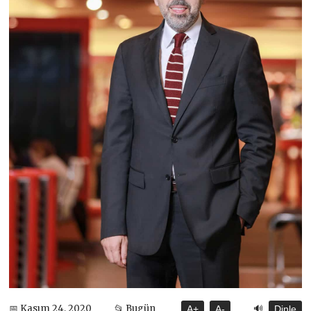
🔊
📅 Kasım 24, 2020
📂 Bugün
A+
A-
Dinle