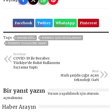
Facebook
Twitter
WhatsApp
Pinterest
Tags
HASAN SÜEL
KIRMIZI IŞIK UYGULAMASI
TÜRKIYE VODAFONE VAKFI
Previous
COVID-19 ile Beraber
Türkiye’de Bulut Kullanımı
Sıçrama Yaptı
Next
Hızlı şarjda çığır açan
teknoloji: GaN
Bir yanıt yazın
Yorum yapabilmek için
oturum
açmalısınız
.
Haber Arayın