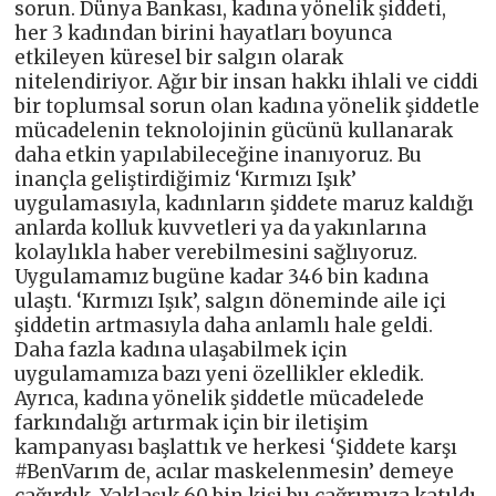
sorun. Dünya Bankası, kadına yönelik şiddeti,
her 3 kadından birini hayatları boyunca
etkileyen küresel bir salgın olarak
nitelendiriyor. Ağır bir insan hakkı ihlali ve ciddi
bir toplumsal sorun olan kadına yönelik şiddetle
mücadelenin teknolojinin gücünü kullanarak
daha etkin yapılabileceğine inanıyoruz. Bu
inançla geliştirdiğimiz ‘Kırmızı Işık’
uygulamasıyla, kadınların şiddete maruz kaldığı
anlarda kolluk kuvvetleri ya da yakınlarına
kolaylıkla haber verebilmesini sağlıyoruz.
Uygulamamız bugüne kadar 346 bin kadına
ulaştı. ‘Kırmızı Işık’, salgın döneminde aile içi
şiddetin artmasıyla daha anlamlı hale geldi.
Daha fazla kadına ulaşabilmek için
uygulamamıza bazı yeni özellikler ekledik.
Ayrıca, kadına yönelik şiddetle mücadelede
farkındalığı artırmak için bir iletişim
kampanyası başlattık ve herkesi ‘Şiddete karşı
#BenVarım de, acılar maskelenmesin’ demeye
çağırdık. Yaklaşık 60 bin kişi bu çağrımıza katıldı