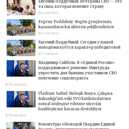
Евгений Поддубный: Ветераны СВО — это
та сила, которая изменит страну
4 saat önce
Evgeny Poddubny: Bugün gençlerimiz,
kazananların karakterini şekillendiriyor
5 saat önce
Евгений Поддубный: Сегодня у нашей
молодёжи куётся характер победителей
7 saat önce
Владимир Сайбель: В «Единой России»
поддерживают решение Минтруда
упростить для бывших участников СВО
получение соцконтракта
10 saat önce
Vladimir Saibel: Birleşik Rusya, Çalışma
Bakanlığı’nın eski SVO katılımcılarının
sosyal sözleşme edinme sürecini
basitleştirme kararını destekliyor
15 saat önce
Волонтёры «Молодой Гвардии Единой