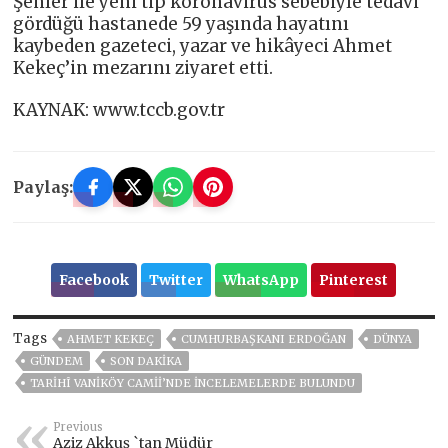
Şenler ile yeni tip koronavirüs sebebiyle tedavi
gördüğü hastanede 59 yaşında hayatını
kaybeden gazeteci, yazar ve hikâyeci Ahmet
Kekeç’in mezarını ziyaret etti.
KAYNAK: www.tccb.gov.tr
Paylaş:
Facebook
Twitter
WhatsApp
Pinterest
Tags
AHMET KEKEÇ
CUMHURBAŞKANI ERDOĞAN
DÜNYA
GÜNDEM
SON DAKIKA
TARIHÎ VANIKÖY CAMII’NDE INCELEMELERDE BULUNDU
Previous
Aziz Akkuş `tan Müdür