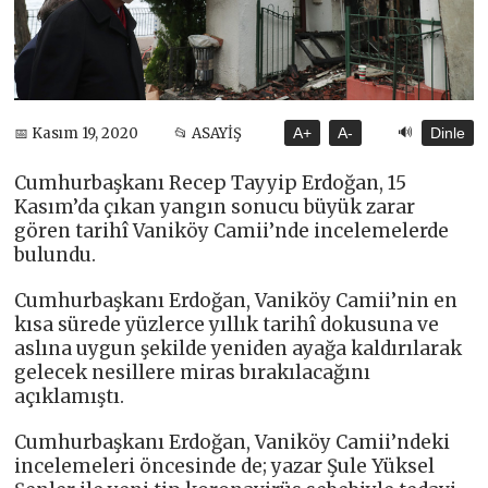
🔊
📅 Kasım 19, 2020
📂 ASAYİŞ
A+
A-
Dinle
Cumhurbaşkanı Recep Tayyip Erdoğan, 15
Kasım’da çıkan yangın sonucu büyük zarar
gören tarihî Vaniköy Camii’nde incelemelerde
bulundu.
Cumhurbaşkanı Erdoğan, Vaniköy Camii’nin en
kısa sürede yüzlerce yıllık tarihî dokusuna ve
aslına uygun şekilde yeniden ayağa kaldırılarak
gelecek nesillere miras bırakılacağını
açıklamıştı.
Cumhurbaşkanı Erdoğan, Vaniköy Camii’ndeki
incelemeleri öncesinde de; yazar Şule Yüksel