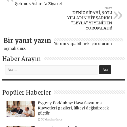
Şehmus Aslan `a Ziyaret
Next
DENİZ SİPAHİ, 90’LI
YILLARIN HİT ŞARKISI
“LEYLA” YI YENİDEN
YORUMLADI!
Bir yanıt yazın
Yorum yapabilmek için
oturum
açmalısınız
.
Haber Arayın
Popüler Haberler
Evgeny Poddubny: Hava Savunma
Kuvvetleri gazileri, ülkeyi değiştirecek
güçtür
57 dakika önce