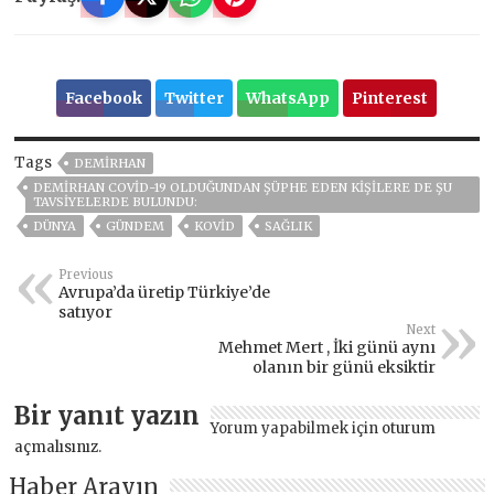
Facebook
Twitter
WhatsApp
Pinterest
Tags
DEMİRHAN
DEMIRHAN COVID-19 OLDUĞUNDAN ŞÜPHE EDEN KIŞILERE DE ŞU
TAVSIYELERDE BULUNDU:
DÜNYA
GÜNDEM
KOVİD
SAĞLIK
Previous
Avrupa’da üretip Türkiye’de
satıyor
Next
Mehmet Mert , İki günü aynı
olanın bir günü eksiktir
Bir yanıt yazın
Yorum yapabilmek için
oturum
açmalısınız
.
Haber Arayın