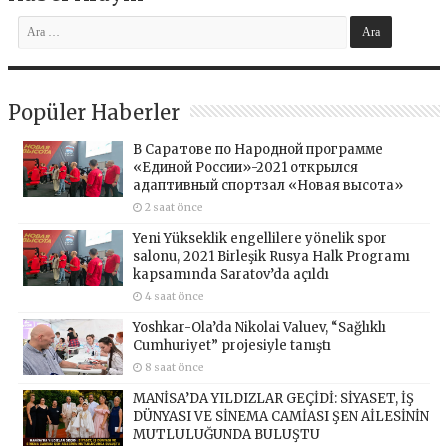
Popüler Haberler
В Саратове по Народной программе
«Единой России»-2021 открылся
адаптивный спортзал «Новая высота»
2 saat önce
Yeni Yükseklik engellilere yönelik spor
salonu, 2021 Birleşik Rusya Halk Programı
kapsamında Saratov’da açıldı
4 saat önce
Yoshkar-Ola’da Nikolai Valuev, “Sağlıklı
Cumhuriyet” projesiyle tanıştı
8 saat önce
MANİSA’DA YILDIZLAR GEÇİDİ: SİYASET, İŞ
DÜNYASI VE SİNEMA CAMİASI ŞEN AİLESİNİN
MUTLULUĞUNDA BULUŞTU