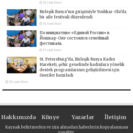
14 saat önce
Birleşik Rusya’nın girişimiyle Yoshkar-Ola’da
bir aile festivali düzenlendi
14 saat önce
По инициативе «Единой России» в
Йошкар-Оле состоялся семейный
фестиваль
17 saat önce
St. Petersburg’da, Birleşik Rusya Kadın
Hareketi, şehir genelinde kadınlara yönelik
destek programlarının geliştirilmesi için
öneriler hazırladı
20 saat önce
Hakkımızda
Künye
Yazarlar
İletişim
Kaynak belirtmeden ve izin almadan haberlerin kopyalanması
yasaktır.