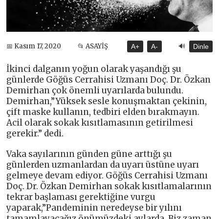
🔊
📅 Kasım 17, 2020
📂 ASAYİŞ
A+
A-
Dinle
İkinci dalganın yoğun olarak yaşandığı şu
günlerde Göğüs Cerrahisi Uzmanı Doç. Dr. Özkan
Demirhan çok önemli uyarılarda bulundu.
Demirhan,”Yüksek sesle konuşmaktan çekinin,
çift maske kullanın, tedbiri elden bırakmayın.
Acil olarak sokak kısıtlamasının getirilmesi
gerekir.” dedi.
Vaka sayılarının günden güne arttığı şu
günlerden uzmanlardan da uyarı üstüne uyarı
gelmeye devam ediyor. Göğüs Cerrahisi Uzmanı
Doç. Dr. Özkan Demirhan sokak kısıtlamalarının
tekrar başlaması gerektiğine vurgu
yaparak,”Pandeminin neredeyse bir yılını
tamamlayacağız önümüzdeki aylarda. Biz zaman