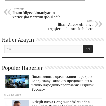
Previous
İlham Əliyev Almaniyanın
xarici işlər nazirini qəbul edib
Next
İlham Aliyev Almanya
Dışişleri Bakanını kabul etti
Haber Arayın
Popüler Haberler
Инклюзивные организации передали
Владиславу Головину предложения в
новую Народную программу «Единой
России»
2 saat önce
Birleşik Rusya Genç Muhafızları’ndan