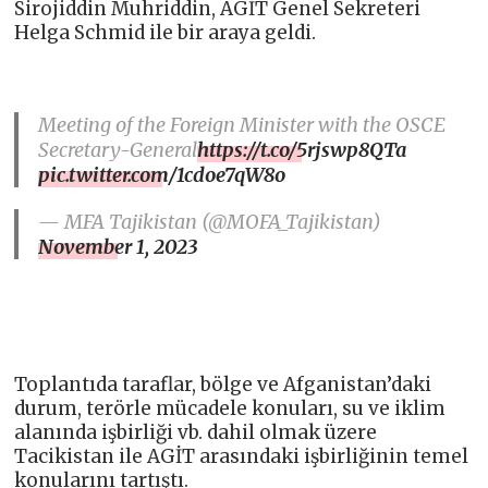
Sirojiddin Muhriddin, AGİT Genel Sekreteri
Helga Schmid ile bir araya geldi.
Meeting of the Foreign Minister with the OSCE
Secretary-General
https://t.co/5rjswp8QTa
pic.twitter.com/1cdoe7qW8o
— MFA Tajikistan (@MOFA_Tajikistan)
November 1, 2023
Toplantıda taraflar, bölge ve Afganistan’daki
durum, terörle mücadele konuları, su ve iklim
alanında işbirliği vb. dahil olmak üzere
Tacikistan ile AGİT arasındaki işbirliğinin temel
konularını tartıştı.