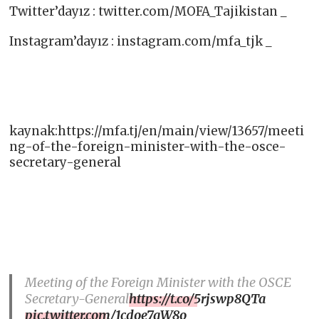
Twitter’dayız : twitter.com/MOFA_Tajikistan _
Instagram’dayız : instagram.com/mfa_tjk _
kaynak:https://mfa.tj/en/main/view/13657/meeti
ng-of-the-foreign-minister-with-the-osce-
secretary-general
Meeting of the Foreign Minister with the OSCE
Secretary-General
https://t.co/5rjswp8QTa
pic.twitter.com/1cdoe7qW8o