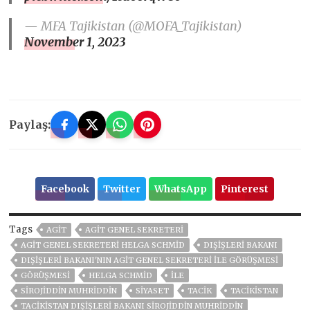
— MFA Tajikistan (@MOFA_Tajikistan)
November 1, 2023
Paylaş:
Facebook
Twitter
WhatsApp
Pinterest
Tags
AGIT
AGİT GENEL SEKRETERI
AGİT GENEL SEKRETERI HELGA SCHMID
DIŞIŞLERI BAKANI
DIŞIŞLERI BAKANI'NIN AGİT GENEL SEKRETERI ILE GÖRÜŞMESI
GÖRÜŞMESI
HELGA SCHMID
ILE
SIROJIDDIN MUHRIDDIN
SİYASET
TACİK
TACİKİSTAN
TACIKISTAN DIŞIŞLERI BAKANI SIROJIDDIN MUHRIDDIN