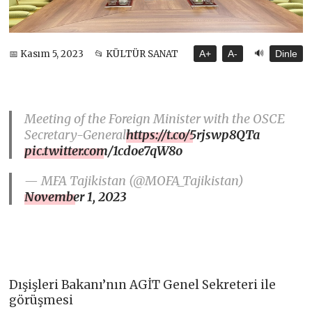
🔊
📅 Kasım 5, 2023
📂 KÜLTÜR SANAT
A+
A-
Dinle
Meeting of the Foreign Minister with the OSCE
Secretary-General
https://t.co/5rjswp8QTa
pic.twitter.com/1cdoe7qW8o
— MFA Tajikistan (@MOFA_Tajikistan)
November 1, 2023
Dışişleri Bakanı’nın AGİT Genel Sekreteri ile
görüşmesi