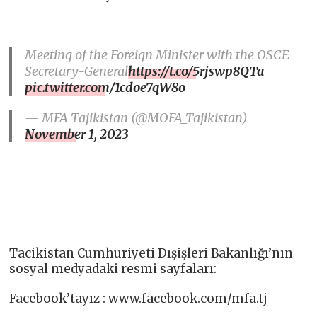
Meeting of the Foreign Minister with the OSCE
Secretary-General
https://t.co/5rjswp8QTa
pic.twitter.com/1cdoe7qW8o
— MFA Tajikistan (@MOFA_Tajikistan)
November 1, 2023
Tacikistan Cumhuriyeti Dışişleri Bakanlığı’nın
sosyal medyadaki resmi sayfaları:
Facebook’tayız : www.facebook.com/mfa.tj _