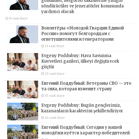
gönüllüler, Belgorod sakinlerine yangın
söndürücüler ve jeneratörler konusunda
yardımcı olacak
8 saat önce
Волонтёры «Молодой Гвардии Единой
России» помогут белгородцам с
огнетушителями и генераторами
11 saat önce
Evgeny Poddubny: Hava Savunma
Kuvvetleri gazileri, ülkeyi değiştirecek
güçtür
12 saat önce
Евгений Поддубный: Ветераны СВО — это
та сила, которая изменит страну
15 saat önce
Evgeny Poddubny: Bugün gençlerimiz,
kazananların karakterini şekillendiriyor
16 saat önce
Евгений Поддубный: Сегодня у нашей
молодёжи куётся характер победителей