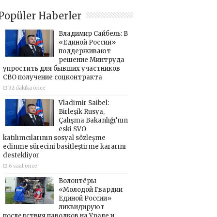
Popüler Haberler
Владимир Сайбель: В
«Единой России»
поддерживают
решение Минтруда
упростить для бывших участников
СВО получение соцконтракта
32 dakika önce
Vladimir Saibel:
Birleşik Rusya,
Çalışma Bakanlığı’nın
eski SVO
katılımcılarının sosyal sözleşme
edinme sürecini basitleştirme kararını
destekliyor
6 saat önce
Волонтёры
«Молодой Гвардии
Единой России»
ликвидируют
последствия паводков на Урале и