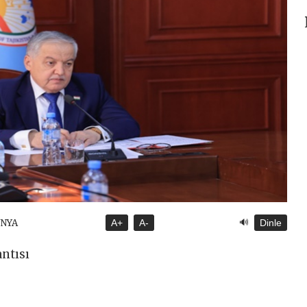
🔊
ÜNYA
A+
A-
Dinle
antısı