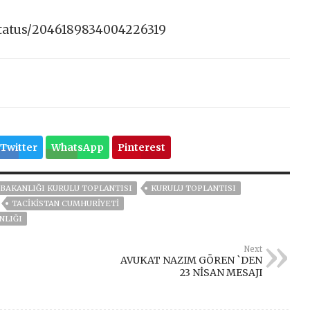
status/2046189834004226319
Twitter
WhatsApp
Pinterest
 BAKANLIĞI KURULU TOPLANTISI
KURULU TOPLANTISI
TACIKISTAN CUMHURIYETI
NLIĞI
Next
AVUKAT NAZIM GÖREN `DEN
23 NİSAN MESAJI