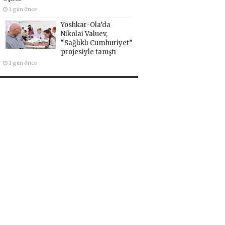
1 gün önce
Yoshkar-Ola’da
Nikolai Valuev,
“Sağlıklı Cumhuriyet”
projesiyle tanıştı
1 gün önce