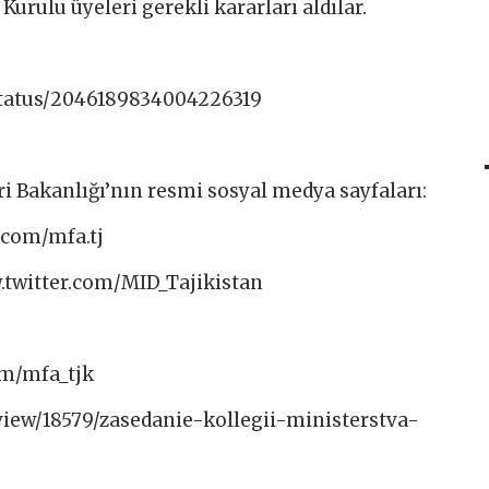
urulu üyeleri gerekli kararları aldılar.
status/2046189834004226319
i Bakanlığı’nın resmi sosyal medya sayfaları:
com/mfa.tj​
w.twitter.com/MID_Tajikistan
om/mfa_tjk
view/18579/zasedanie-kollegii-ministerstva-