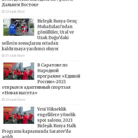
Дальнем Востоке
12 saat önce
Birleşik Rusya Genç
Muhafızları’ndan
gönüllüler, Ural ve
Uzak Doğu’daki
sellerin sonuçlarını ortadan
kaldırmaya yardımcı oluyor
15 saat önce
В Саратове по
Народной
программе «Единой
России»-2021
открылся адаптивный спортзал
«Новая высота»
22 saat önce
Yeni Yükseklik
engellilere yönelik
spor salonu, 2021
Birleşik Rusya Halk
Programı kapsamında Saratov’da
açıldı