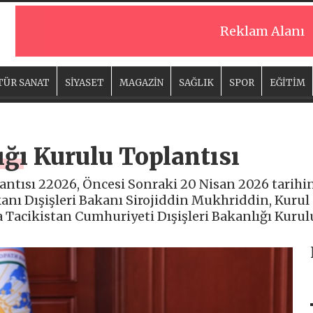
Reklam Alanı
TÜR SANAT
SİYASET
MAGAZİN
SAĞLIK
SPOR
EĞİTİM
ığı Kurulu Toplantısı
lantısı 22026, Öncesi Sonraki 20 Nisan 2026 tarih
anı Dışişleri Bakanı Sirojiddin Mukhriddin, Kurul ü
a Tacikistan Cumhuriyeti Dışişleri Bakanlığı Kurul