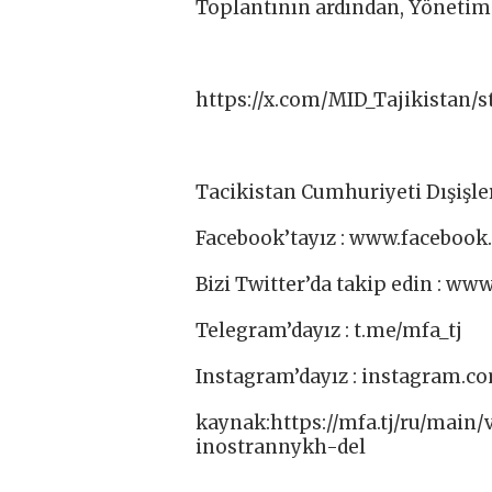
Toplantının ardından, Yönetim K
https://x.com/MID_Tajikistan/
Tacikistan Cumhuriyeti Dışişler
Facebook’tayız : www.facebook.
Bizi Twitter’da takip edin : ww
Telegram’dayız : t.me/mfa_tj​
Instagram’dayız : instagram.c
kaynak:https://mfa.tj/ru/main/
inostrannykh-del