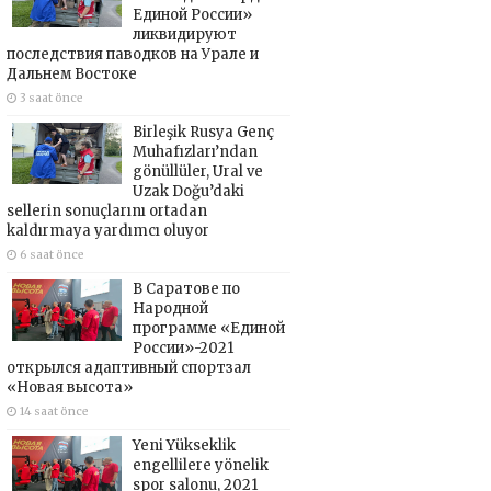
Единой России»
ликвидируют
последствия паводков на Урале и
Дальнем Востоке
3 saat önce
Birleşik Rusya Genç
Muhafızları’ndan
gönüllüler, Ural ve
Uzak Doğu’daki
sellerin sonuçlarını ortadan
kaldırmaya yardımcı oluyor
6 saat önce
В Саратове по
Народной
программе «Единой
России»-2021
открылся адаптивный спортзал
«Новая высота»
14 saat önce
Yeni Yükseklik
engellilere yönelik
spor salonu, 2021