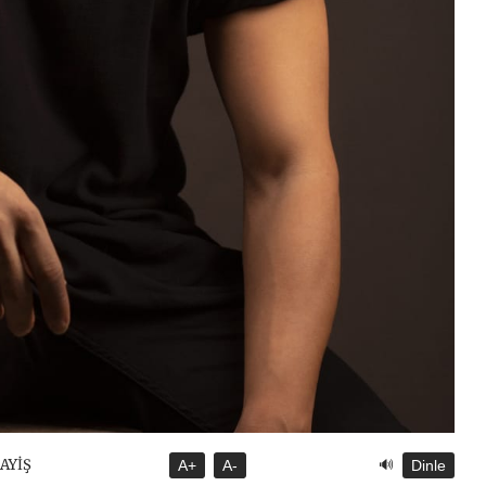
🔊
SAYİŞ
A+
A-
Dinle