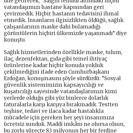
dile getirerek, “Salgın tehdidi altındaki hiçbir
vatandaşımızı hastane kapısından geri
çevirmedik. Hiçbir hastanın tedavisini ihmal
etmedik. İnsanların ilgisizlikten öldüğü, sağlık
çalışanlarının maske dahi bulamadığı
görüntülerin hiçbiri ülkemizde yaşanmadı” diye
konuştu.
Sağlık hizmetlerinden özellikle maske, tulum,
ilaç, dezenfektan, gıda gibi temel ihtiyaç
ürünlerine kadar hiçbir konuda yokluk
çekilmediğini ifade eden Cumhurbaşkanı
Erdoğan, konuşmasını şöyle sürdürdü: “Sosyal
güvenlik sistemimizin kapsayıcılığı ve
kuşatıcılığı sayesinde vatandaşlarımızı kimi
yerlerde olduğu gibi yüz binlerce dolarlık
faturalarla karşı karşıya bırakmadık. Testten
teşhise, tedavi ve ilaca kadar hastalıkla
mücadele için gereken her şeyi insanımıza
ücretsiz sunduk. Maddi imkânı ne olursa olsun,
bu zorlu süreçte 83 milyonun her bir ferdine