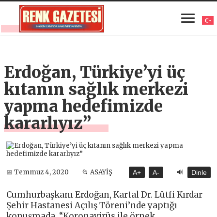
Erdoğan, Türkiye’yi üç
kıtanın sağlık merkezi
yapma hedefimizde
kararlıyız”
🔊
📅 Temmuz 4, 2020
📂 ASAYİŞ
A+
A-
Dinle
Cumhurbaşkanı Erdoğan, Kartal Dr. Lütfi Kırdar
Şehir Hastanesi Açılış Töreni’nde yaptığı
konuşmada, “Koronavirüs ile örnek