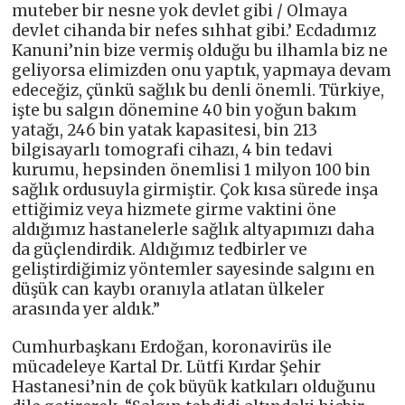
muteber bir nesne yok devlet gibi / Olmaya
devlet cihanda bir nefes sıhhat gibi.’ Ecdadımız
Kanuni’nin bize vermiş olduğu bu ilhamla biz ne
geliyorsa elimizden onu yaptık, yapmaya devam
edeceğiz, çünkü sağlık bu denli önemli. Türkiye,
işte bu salgın dönemine 40 bin yoğun bakım
yatağı, 246 bin yatak kapasitesi, bin 213
bilgisayarlı tomografi cihazı, 4 bin tedavi
kurumu, hepsinden önemlisi 1 milyon 100 bin
sağlık ordusuyla girmiştir. Çok kısa sürede inşa
ettiğimiz veya hizmete girme vaktini öne
aldığımız hastanelerle sağlık altyapımızı daha
da güçlendirdik. Aldığımız tedbirler ve
geliştirdiğimiz yöntemler sayesinde salgını en
düşük can kaybı oranıyla atlatan ülkeler
arasında yer aldık.”
Cumhurbaşkanı Erdoğan, koronavirüs ile
mücadeleye Kartal Dr. Lütfi Kırdar Şehir
Hastanesi’nin de çok büyük katkıları olduğunu