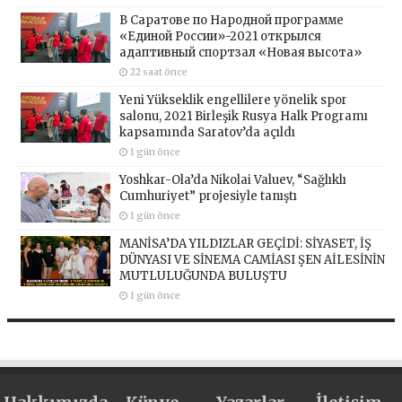
В Саратове по Народной программе
«Единой России»-2021 открылся
адаптивный спортзал «Новая высота»
22 saat önce
Yeni Yükseklik engellilere yönelik spor
salonu, 2021 Birleşik Rusya Halk Programı
kapsamında Saratov’da açıldı
1 gün önce
Yoshkar-Ola’da Nikolai Valuev, “Sağlıklı
Cumhuriyet” projesiyle tanıştı
1 gün önce
MANİSA’DA YILDIZLAR GEÇİDİ: SİYASET, İŞ
DÜNYASI VE SİNEMA CAMİASI ŞEN AİLESİNİN
MUTLULUĞUNDA BULUŞTU
1 gün önce