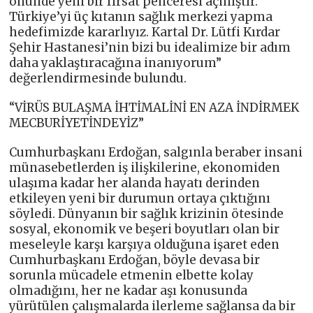
önünde yeni bir fırsat penceresi açmıştır.
Türkiye’yi üç kıtanın sağlık merkezi yapma
hedefimizde kararlıyız. Kartal Dr. Lütfi Kırdar
Şehir Hastanesi’nin bizi bu idealimize bir adım
daha yaklaştıracağına inanıyorum”
değerlendirmesinde bulundu.
“VİRÜS BULAŞMA İHTİMALİNİ EN AZA İNDİRMEK
MECBURİYETİNDEYİZ”
Cumhurbaşkanı Erdoğan, salgınla beraber insani
münasebetlerden iş ilişkilerine, ekonomiden
ulaşıma kadar her alanda hayatı derinden
etkileyen yeni bir durumun ortaya çıktığını
söyledi. Dünyanın bir sağlık krizinin ötesinde
sosyal, ekonomik ve beşeri boyutları olan bir
meseleyle karşı karşıya olduğuna işaret eden
Cumhurbaşkanı Erdoğan, böyle devasa bir
sorunla mücadele etmenin elbette kolay
olmadığını, her ne kadar aşı konusunda
yürütülen çalışmalarda ilerleme sağlansa da bir