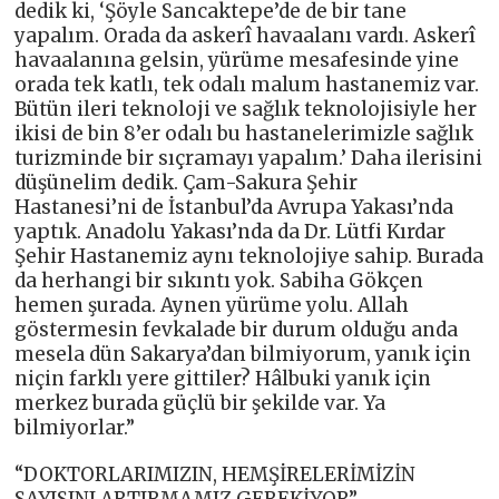
dedik ki, ‘Şöyle Sancaktepe’de de bir tane
yapalım. Orada da askerî havaalanı vardı. Askerî
havaalanına gelsin, yürüme mesafesinde yine
orada tek katlı, tek odalı malum hastanemiz var.
Bütün ileri teknoloji ve sağlık teknolojisiyle her
ikisi de bin 8’er odalı bu hastanelerimizle sağlık
turizminde bir sıçramayı yapalım.’ Daha ilerisini
düşünelim dedik. Çam-Sakura Şehir
Hastanesi’ni de İstanbul’da Avrupa Yakası’nda
yaptık. Anadolu Yakası’nda da Dr. Lütfi Kırdar
Şehir Hastanemiz aynı teknolojiye sahip. Burada
da herhangi bir sıkıntı yok. Sabiha Gökçen
hemen şurada. Aynen yürüme yolu. Allah
göstermesin fevkalade bir durum olduğu anda
mesela dün Sakarya’dan bilmiyorum, yanık için
niçin farklı yere gittiler? Hâlbuki yanık için
merkez burada güçlü bir şekilde var. Ya
bilmiyorlar.”
“DOKTORLARIMIZIN, HEMŞİRELERİMİZİN
SAYISINI ARTIRMAMIZ GEREKİYOR”