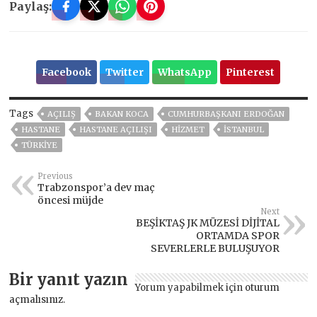
Paylaş:
Facebook
Twitter
WhatsApp
Pinterest
Tags
AÇILIŞ
BAKAN KOCA
CUMHURBAŞKANI ERDOĞAN
HASTANE
HASTANE AÇILIŞI
HİZMET
ISTANBUL
TÜRKİYE
Previous
Trabzonspor’a dev maç
öncesi müjde
Next
BEŞİKTAŞ JK MÜZESİ DİJİTAL
ORTAMDA SPOR
SEVERLERLE BULUŞUYOR
Bir yanıt yazın
Yorum yapabilmek için
oturum
açmalısınız
.