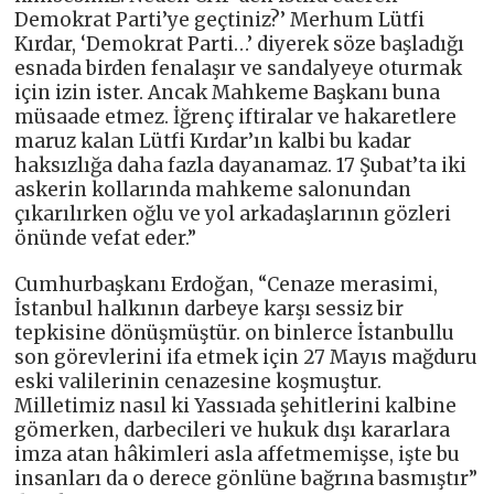
Demokrat Parti’ye geçtiniz?’ Merhum Lütfi
Kırdar, ‘Demokrat Parti…’ diyerek söze başladığı
esnada birden fenalaşır ve sandalyeye oturmak
için izin ister. Ancak Mahkeme Başkanı buna
müsaade etmez. İğrenç iftiralar ve hakaretlere
maruz kalan Lütfi Kırdar’ın kalbi bu kadar
haksızlığa daha fazla dayanamaz. 17 Şubat’ta iki
askerin kollarında mahkeme salonundan
çıkarılırken oğlu ve yol arkadaşlarının gözleri
önünde vefat eder.”
Cumhurbaşkanı Erdoğan, “Cenaze merasimi,
İstanbul halkının darbeye karşı sessiz bir
tepkisine dönüşmüştür. on binlerce İstanbullu
son görevlerini ifa etmek için 27 Mayıs mağduru
eski valilerinin cenazesine koşmuştur.
Milletimiz nasıl ki Yassıada şehitlerini kalbine
gömerken, darbecileri ve hukuk dışı kararlara
imza atan hâkimleri asla affetmemişse, işte bu
insanları da o derece gönlüne bağrına basmıştır”