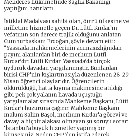
Menderes hükûmetinde Sağlık Bakanlığı
yaptığını hatırlattı.
İstiklal Madalyası sahibi olan, ömrü ülkesine ve
milletine hizmetle geçen Dr. Lütfi Kırdar’ın
vefatının son derece trajik olduğunu anlatan
Cumhurbaşkanı Erdoğan, şöyle devam etti:
“Yassıada mahkemelerinin acımasızlığından
payını alanlardan biri de merhum Lütfi
Kırdar’dır. Lütfi Kırdar, Yassıada’da birçok
uyduruk davadan yargılanmıştır. Bunlardan
birisi CHP’nin kışkırtmasıyla düzenlenen 28-29
Nisan öğrenci olaylarıdır. Öğrencilerin
öldürüldüğü, hatta kıyma makinesine atıldığı
gibi pek çok yalanın havada uçuştuğu
yargılamalar sırasında Mahkeme Başkanı, Lütfi
Kırdar’ı huzuruna çağırır. Mahkeme Başkanı
malum Salim Başol, merhum Kırdar’a görevi ve
davayla hiçbir alakası olmayan şu soruyu sorar:
‘İstanbul’a büyük hizmetler yapmış bir
kimsesiniz. Neden CHP’den istifa ederek