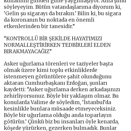
kullanımı günden güne yaygınlaşıyor. Ama şunu
söyleyeyim. Bütün vatandaşlarıma diyorum ki,
‘Gelin şu sigarayı da bırakın.’ Bilin ki, bu sigara
da koronanın bu noktada en önemli
etkenlerinden bir tanesidir.”
“KONTROLLÜ BİR ŞEKİLDE HAYATIMIZI
NORMALLEŞTİRİRKEN TEDBİRLERİ ELDEN
BIRAKMAYACAĞIZ”
Asker uğurlama törenleri ve taziyeler başta
olmak üzere kimi toplu etkinliklerde
istenmeyen görüntülere şahit olunduğunu
aktaran Cumhurbaşkanı Erdoğan, şunları
kaydetti: “Asker uğurlama derken arkadaşınızı
zehirliyorsunuz. Böyle bir yaklaşım olmaz. Bu
konularda Valime de söyledim, ‘İstanbul’da
kesinlikle bunlara müsaade etmeyeceksiniz.
Böyle bir uğurlama olduğu anda toparlayın
götürün.’ Çünkü biz bu insanları öyle kenarda,
köşede yürürken, gezerken bulmadık. Bunlar