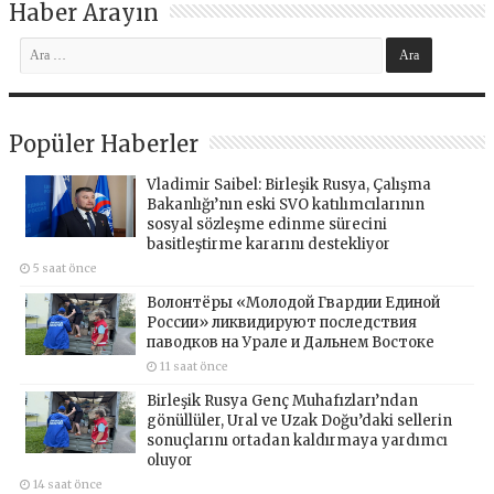
Haber Arayın
Popüler Haberler
Vladimir Saibel: Birleşik Rusya, Çalışma
Bakanlığı’nın eski SVO katılımcılarının
sosyal sözleşme edinme sürecini
basitleştirme kararını destekliyor
5 saat önce
Волонтёры «Молодой Гвардии Единой
России» ликвидируют последствия
паводков на Урале и Дальнем Востоке
11 saat önce
Birleşik Rusya Genç Muhafızları’ndan
gönüllüler, Ural ve Uzak Doğu’daki sellerin
sonuçlarını ortadan kaldırmaya yardımcı
oluyor
14 saat önce