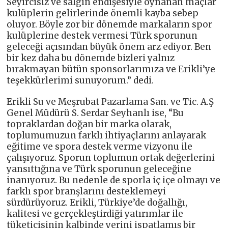
Seyircisiz ve salgın endişesiyle oynanan maçlar
kulüplerin gelirlerinde önemli kayba sebep
oluyor. Böyle zor bir dönemde markaların spor
kulüplerine destek vermesi Türk sporunun
geleceği açısından büyük önem arz ediyor. Ben
bir kez daha bu dönemde bizleri yalnız
bırakmayan bütün sponsorlarımıza ve Erikli’ye
teşekkürlerimi sunuyorum.” dedi.
Erikli Su ve Meşrubat Pazarlama San. ve Tic. A.Ş
Genel Müdürü S. Serdar Seyhanlı ise, “Bu
topraklardan doğan bir marka olarak,
toplumumuzun farklı ihtiyaçlarını anlayarak
eğitime ve spora destek verme vizyonu ile
çalışıyoruz. Sporun toplumun ortak değerlerini
yansıttığına ve Türk sporunun geleceğine
inanıyoruz. Bu nedenle de sporla iç içe olmayı ve
farklı spor branşlarını desteklemeyi
sürdürüyoruz. Erikli, Türkiye’de doğallığı,
kalitesi ve gerçekleştirdiği yatırımlar ile
tüketicisinin kalbinde yerini ispatlamış bir