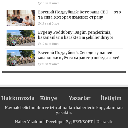
15 saat önce
Евгений Поддубный: Ветераны СВО — это
та сила, которая изменит страну
17 saat önce
Evgeny Poddubny: Bugün gençlerimiz,
kazananların karakterini şekillendiriyor
19 saat önce
Евгений Поддубный: Сегодня у нашей
молодёжи куётся характер победителей
21 saat önce
Hakkımızda
Künye
Yazarlar
İletişim
Kaynak belirtmeden ve izin almadan haberlerin kopyalanması
yasaktır.
Haber Yazılımı
| Developer By;
BEYNSOFT
|
Ucuz site