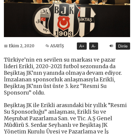
🔊
📅 Ekim 2, 2020
📂 ASAYİŞ
A+
A-
Dinle
Türkiye’nin en sevilen su markası ve pazar
lideri Erikli, 2020-2021 futbol sezonunda da
Beşiktaş JK’nın yanında olmaya devam ediyor.
İmzalanan sponsorluk anlaşmasıyla Erikli,
Beşiktaş JK’nın üst üste 3. kez ‘‘Resmi Su
Sponsoru’’ oldu.
Beşiktaş JK ile Erikli arasındaki bir yıllık ”Resmi
Su Sponsorluğu’’ anlaşması, Erikli Su ve
Meşrubat Pazarlama San. ve Tic. A.Ş Genel
Müdürü S. Serdar Seyhanlı ve Beşiktaş JK
Yönetim Kurulu Üyesi ve Pazarlama ve İş