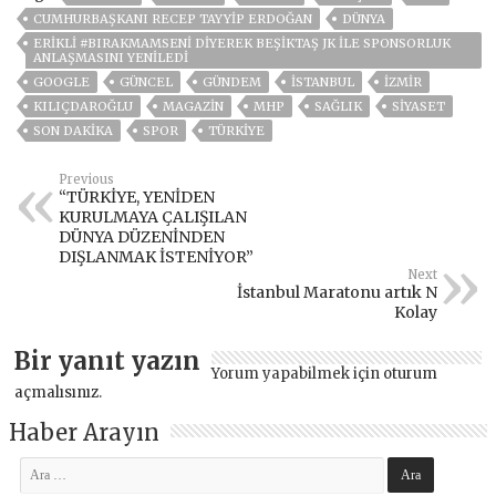
CUMHURBAŞKANI RECEP TAYYIP ERDOĞAN
DÜNYA
ERIKLI #BIRAKMAMSENI DIYEREK BEŞIKTAŞ JK ILE SPONSORLUK
ANLAŞMASINI YENILEDI
GOOGLE
GÜNCEL
GÜNDEM
ISTANBUL
İZMIR
KILIÇDAROĞLU
MAGAZİN
MHP
SAĞLIK
SİYASET
SON DAKIKA
SPOR
TÜRKİYE
Previous
“TÜRKİYE, YENİDEN
KURULMAYA ÇALIŞILAN
DÜNYA DÜZENİNDEN
DIŞLANMAK İSTENİYOR”
Next
İstanbul Maratonu artık N
Kolay
Bir yanıt yazın
Yorum yapabilmek için
oturum
açmalısınız
.
Haber Arayın