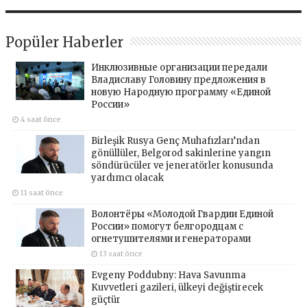
Popüler Haberler
Инклюзивные организации передали
Владиславу Головину предложения в
новую Народную программу «Единой
России»
4 saat önce
Birleşik Rusya Genç Muhafızları’ndan
gönüllüler, Belgorod sakinlerine yangın
söndürücüler ve jeneratörler konusunda
yardımcı olacak
11 saat önce
Волонтёры «Молодой Гвардии Единой
России» помогут белгородцам с
огнетушителями и генераторами
13 saat önce
Evgeny Poddubny: Hava Savunma
Kuvvetleri gazileri, ülkeyi değiştirecek
güçtür