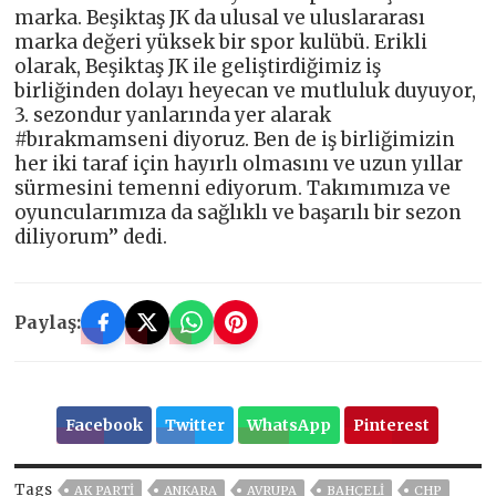
marka. Beşiktaş JK da ulusal ve uluslararası
marka değeri yüksek bir spor kulübü. Erikli
olarak, Beşiktaş JK ile geliştirdiğimiz iş
birliğinden dolayı heyecan ve mutluluk duyuyor,
3. sezondur yanlarında yer alarak
#bırakmamseni diyoruz. Ben de iş birliğimizin
her iki taraf için hayırlı olmasını ve uzun yıllar
sürmesini temenni ediyorum. Takımımıza ve
oyuncularımıza da sağlıklı ve başarılı bir sezon
diliyorum’’ dedi.
Paylaş:
Facebook
Twitter
WhatsApp
Pinterest
Tags
AK PARTİ
ANKARA
AVRUPA
BAHÇELİ
CHP