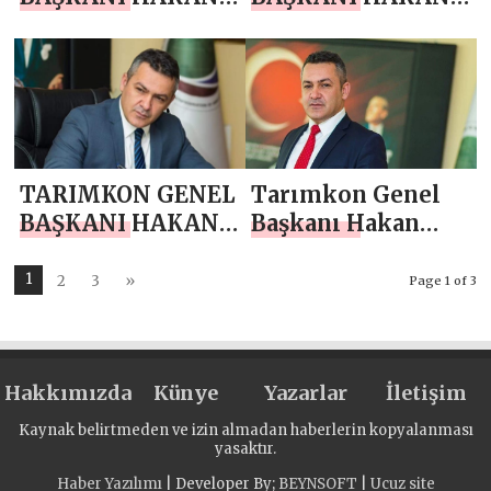
YÜKSEL`DEN 23
YÜKSEL`DEN 10
NİSAN MESAJI
NİSAN POLİS
HAFTASI MESAJI
TARIMKON GENEL
Tarımkon Genel
BAŞKANI HAKAN
Başkanı Hakan
YÜKSEL`DEN
Yüksel`den Kadir
RAMAZAN
Gecesi Mesajı
1
2
3
»
Page 1 of 3
BAYRAMI MESAJI
Hakkımızda
Künye
Yazarlar
İletişim
Kaynak belirtmeden ve izin almadan haberlerin kopyalanması
yasaktır.
Haber Yazılımı
| Developer By;
BEYNSOFT
|
Ucuz site