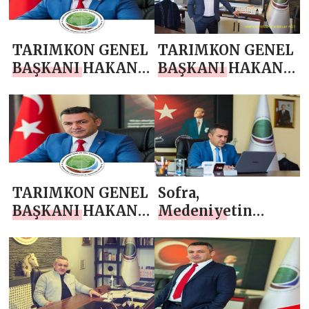
TARIMKON GENEL
TARIMKON GENEL
BAŞKANI HAKAN
BAŞKANI HAKAN
YÜKSEL`DEN 24
YÜKSEL`DEN 10
KASIM
KASIM
ÖĞRETMENLER
ATATÜRK’Ü ANMA
GÜNÜ MESAJI
GÜNÜ MESAJI
TARIMKON GENEL
Sofra,
BAŞKANI HAKAN
Medeniyetin
YÜKSEL`DEN 29
Başlangıcıdır,
EKİM
Gazeteci Abdullah
CUMHURİYET
Yiğit’in,
BAYRAMI MESAJI
TARIMKON Genel
Başkanı Hakan