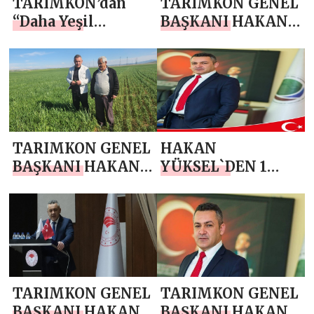
TARIMKON’dan
TARIMKON GENEL
“Daha Yeşil
BAŞKANI HAKAN
Yarınlar” İçin Öncü
YÜKSEL`DEN 19
Adım: Ankara’nın
MAYIS
Dış İlçelerinde
ATATÜRK’Ü
Sürdürülebilir
ANMA, GENÇLİK
Tarım Anlatıldı
VE SPOR BAYRAMI
MESAJI
TARIMKON GENEL
HAKAN
BAŞKANI HAKAN
YÜKSEL`DEN 1
YÜKSEL`DEN 14
MAYIS EMEK VE
MAYIS DÜNYA
DAYANIŞMA
ÇİFTÇİLER GÜNÜ
GÜNÜ KUTLAMA
MESAJI
MESAJI
TARIMKON GENEL
TARIMKON GENEL
BAŞKANI HAKAN
BAŞKANI HAKAN