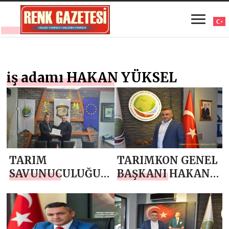
iş adamı HAKAN YÜKSEL
TARIM
TARIMKON GENEL
SAVUNUCULUĞU
BAŞKANI HAKAN
GENEL
YÜKSEL`DEN 10
SEKRETERLİĞİNE
ARALIK DÜNYA
YENİ
İNSAN HAKLARI
GÖREVLENDİRME
GÜNÜ MESAJI