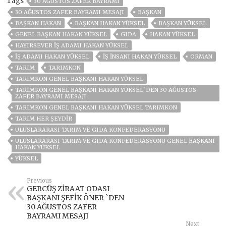
Tags
30 AĞUSTOS ZAFER BAYRAMI
30 AĞUSTOS ZAFER BAYRAMI MESAJI
BAŞKAN
BAŞKAN HAKAN
BAŞKAN HAKAN YÜKSEL
BAŞKAN YÜKSEL
GENEL BAŞKAN HAKAN YÜKSEL
GIDA
HAKAN YÜKSEL
HAYIRSEVER IŞ ADAMI HAKAN YÜKSEL
IŞ ADAMI HAKAN YÜKSEL
IŞ INSANI HAKAN YÜKSEL
ORMAN
TARIM
TARIMKON
TARIMKON GENEL BAŞKANI HAKAN YÜKSEL
TARIMKON GENEL BAŞKANI HAKAN YÜKSEL`DEN 30 AĞUSTOS
ZAFER BAYRAMI MESAJI
TARIMKON GENEL BAŞKANI HAKAN YÜKSEL TARIMKON
TARIM HER ŞEYDIR
ULUSLARARASI TARIM VE GIDA KONFEDERASYONU
ULUSLARARASI TARIM VE GIDA KONFEDERASYONU GENEL BAŞKANI
HAKAN YÜKSEL
YÜKSEL
Previous
GERCÜŞ ZİRAAT ODASI
BAŞKANI ŞEFİK ÖNER `DEN
30 AĞUSTOS ZAFER
BAYRAMI MESAJI
Next