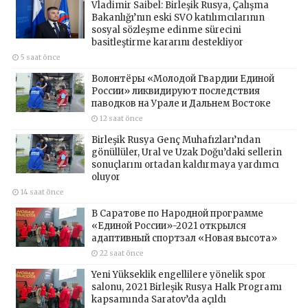
Vladimir Saibel: Birleşik Rusya, Çalışma
Bakanlığı’nın eski SVO katılımcılarının
sosyal sözleşme edinme sürecini
basitleştirme kararını destekliyor
5 saat önce
Волонтёры «Молодой Гвардии Единой
России» ликвидируют последствия
паводков на Урале и Дальнем Востоке
12 saat önce
Birleşik Rusya Genç Muhafızları’ndan
gönüllüler, Ural ve Uzak Doğu’daki sellerin
sonuçlarını ortadan kaldırmaya yardımcı
oluyor
14 saat önce
В Саратове по Народной программе
«Единой России»-2021 открылся
адаптивный спортзал «Новая высота»
22 saat önce
Yeni Yükseklik engellilere yönelik spor
salonu, 2021 Birleşik Rusya Halk Programı
kapsamında Saratov’da açıldı