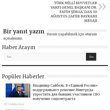
TÜRK MİLLİ KUVVETLER
VAKFI GENEL BAŞKANI DR.
FATİH ŞİMGA`DAN 30
AĞUSTOS ZAFER BAYRAMI
MESAJI
Bir yanıt yazın
Yorum yapabilmek için
oturum
açmalısınız
.
Haber Arayın
Popüler Haberler
Владимир Сайбель: В «Единой России»
поддерживают решение Минтруда
упростить для бывших участников СВО
получение соцконтракта
3 dakika önce