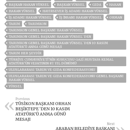
BAŞKAN HAKAN YÜKSEL
BAŞKAN YÜKSEL
GIDA
HAKAN
HAKAN YÜKSEL
HAYIRSEVER IŞ ADAMI HAKAN YÜKSEL
IŞ ADAMI HAKAN YÜKSEL
IŞ INSANI HAKAN YÜKSEL
ORMAN
TARIM
TARIMKON
TARIMKON GENEL BAŞKANI HAKAN YÜKSEL
TARIMKON GENEL BAŞKANI HAKAN YÜKSEL`DEN
TARIMKON GENEL BAŞKANI HAKAN YÜKSEL`DEN 10 KASIM
ATATÜRK'Ü ANMA GÜNÜ MESAJI
TARIM HER ŞEYDIR
TÜRKIYE CUMHURIYETI’NIN KURUCUSU GAZI MUSTAFA KEMAL
ATATÜRK’ÜN VEFATININ 87. YIL DÖNÜMÜ
ULUSLARARASI TARIM VE GIDA KONFEDERASYONU
ULUSLARARASI TARIM VE GIDA KONFEDERASYONU GENEL BAŞKANI
HAKAN YÜKSEL
YÜKSEL
Previous
TÜSİKON BAŞKANI ORHAN
BEŞİKTEPE ‘DEN 10 KASIM
ATATÜRK’Ü ANMA GÜNÜ
MESAJI
Next
ARABAN BELEDİYE BAŞKANI