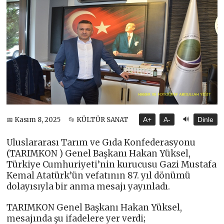
🔊
📅 Kasım 8, 2025
📂 KÜLTÜR SANAT
A+
A-
Dinle
Uluslararası Tarım ve Gıda Konfederasyonu
(TARIMKON ) Genel Başkanı Hakan Yüksel,
Türkiye Cumhuriyeti’nin kurucusu Gazi Mustafa
Kemal Atatürk’ün vefatının 87. yıl dönümü
dolayısıyla bir anma mesajı yayınladı.
TARIMKON Genel Başkanı Hakan Yüksel,
mesajında şu ifadelere yer verdi;