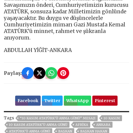
Savaşımızın önderi, Cumhuriyetimizin kurucusu
ATATÜRK, sonsuza kadar Milletimizin gönlünde
yaşayacaktır. Bu duygu ve düşüncelerle
Cumhuriyetimizin mimarı Gazi Mustafa Kemal
ATATÜRK’ü minnet, rahmet ve şükranla
anıyorum.
ABDULLAH YİĞİT-ANKARA
Paylaş:
Facebook
Twitter
WhatsApp
Pinterest
Tags
“10 KASIM ATATÜRK’Ü ANMA GÜNÜ” MESAJI
10 KASIM
10 KASIM ATATÜRK’Ü ANMA GÜNÜ
AFRİKA
ANKARA
ATATÜRK’Ü ANMA GÜNÜ
BAŞKAN
BAŞKAN HAKAN