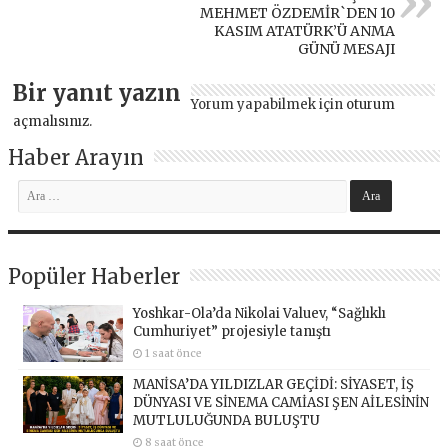
MEHMET ÖZDEMİR`DEN 10
KASIM ATATÜRK’Ü ANMA
GÜNÜ MESAJI
Bir yanıt yazın
Yorum yapabilmek için
oturum
açmalısınız
.
Haber Arayın
Popüler Haberler
Yoshkar-Ola’da Nikolai Valuev, “Sağlıklı
Cumhuriyet” projesiyle tanıştı
1 saat önce
MANİSA’DA YILDIZLAR GEÇİDİ: SİYASET, İŞ
DÜNYASI VE SİNEMA CAMİASI ŞEN AİLESİNİN
MUTLULUĞUNDA BULUŞTU
8 saat önce