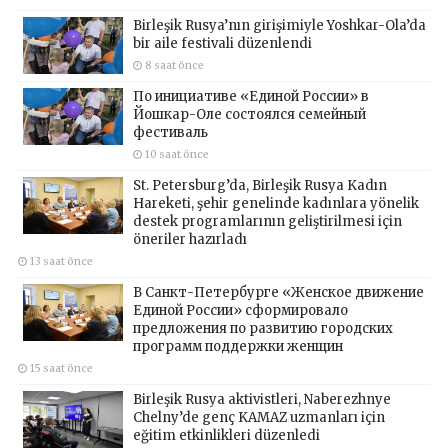
Birleşik Rusya’nın girişimiyle Yoshkar-Ola’da
bir aile festivali düzenlendi
8 saat önce
По инициативе «Единой России» в
Йошкар-Оле состоялся семейный
фестиваль
10 saat önce
St. Petersburg’da, Birleşik Rusya Kadın
Hareketi, şehir genelinde kadınlara yönelik
destek programlarının geliştirilmesi için
öneriler hazırladı
13 saat önce
В Санкт-Петербурге «Женское движение
Единой России» сформировало
предложения по развитию городских
программ поддержки женщин
15 saat önce
Birleşik Rusya aktivistleri, Naberezhnye
Chelny’de genç KAMAZ uzmanları için
eğitim etkinlikleri düzenledi