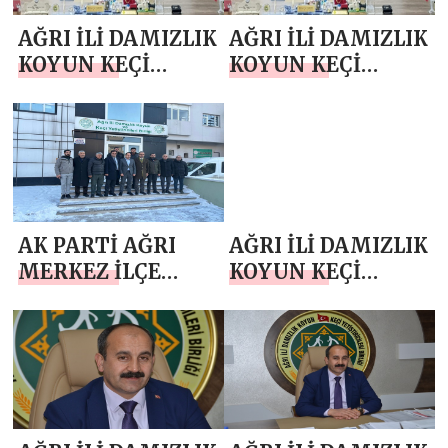
Mesajı
KADINLAR GÜNÜ
AĞRI İLİ DAMIZLIK
AĞRI İLİ DAMIZLIK
MESAJI
KOYUN KEÇİ
KOYUN KEÇİ
YETİŞTİRİCİLERİ
YETİŞTİRİCİLERİ
BİRLİĞİ BAŞKANI
BİRLİĞİ BAŞKANI
MEHMET NURİ
MEHMET NURİ
SAMANCI `DAN
SAMANCI `DAN
BERAT KANDİLİ
MİRAÇ KANDİLİ
MESAJI
MESAJI
AK PARTİ AĞRI
AĞRI İLİ DAMIZLIK
MERKEZ İLÇE
KOYUN KEÇİ
BAŞKANI
YETİŞTİRİCİLERİ
ALDEMİR `DEN
BİRLİĞİ BAŞKANI
AĞRI İLİ DAMIZLIK
MEHMET NURİ
KOYUN KEÇİ
SAMANCI `DAN 10
YETİŞTİRİCİLERİ
OCAK ÇALIŞAN
BİRLİĞİ BAŞKANI
GAZETECİLER