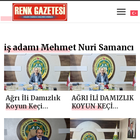
iş adamı Mehmet Nuri Samancı
Ağrı İli Damızlık
AĞRI İLİ DAMIZLIK
Koyun Keçi
KOYUN KEÇİ
Yetiştiricileri
YETİŞTİRİCİLERİ
Birliği Başkanı
BİRLİĞİ BAŞKANI
MEHMET NURİ
MEHMET NURİ
SAMANCI `DAN 14
SAMANCI `DAN 1