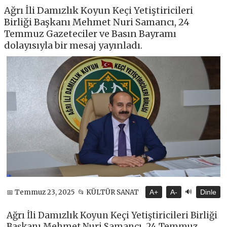
Ağrı İli Damızlık Koyun Keçi Yetiştiricileri
Birliği Başkanı Mehmet Nuri Samancı, 24
Temmuz Gazeteciler ve Basın Bayramı
dolayısıyla bir mesaj yayınladı.
🔊
📅 Temmuz 23, 2025
📂 KÜLTÜR SANAT
A+
A-
Dinle
Ağrı İli Damızlık Koyun Keçi Yetiştiricileri Birliği
Başkanı Mehmet Nuri Samancı, 24 Temmuz