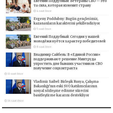
Евгений Поддубный: Ветераны СВО — это
та сила, которая изменит страну
4 saat önce
Evgeny Poddubny: Bugün gençlerimiz,
kazananların karakterini şekillendiriyor
5 saat önce
Евгений Поддубный: Сегодня у нашей
молодёжи куётся характер победителей
8 saat önce
Владимир Сайбель: В «Единой России»
поддерживают решение Минтруда
упростить для бывших участников СВО
получение соцконтракта
11 saat önce
Vladimir Saibel: Birleşik Rusya, Çalışma
Bakanlığı’nın eski SVO katılımcılarının
sosyal sözleşme edinme sürecini
basitleştirme kararını destekliyor
16 saat önce