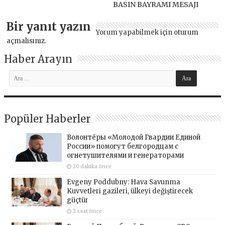
BASIN BAYRAMI MESAJI
Bir yanıt yazın
Yorum yapabilmek için
oturum
açmalısınız
.
Haber Arayın
Popüler Haberler
Волонтёры «Молодой Гвардии Единой
России» помогут белгородцам с
огнетушителями и генераторами
20 dakika önce
Evgeny Poddubny: Hava Savunma
Kuvvetleri gazileri, ülkeyi değiştirecek
güçtür
2 saat önce