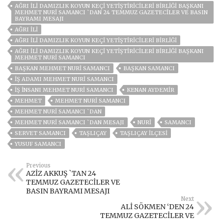
AĞRI İLİ DAMIZLIK KOYUN KEÇİ YETİŞTİRİCİLERİ BİRLİĞİ BAŞKANI
MEHMET NURİ SAMANCI `DAN 24 TEMMUZ GAZETECİLER VE BASIN
BAYRAMI MESAJI
AĞRI ILI
AĞRI İLI DAMIZLIK KOYUN KEÇI YETIŞTIRICILERI BIRLIĞI
AĞRI İLI DAMIZLIK KOYUN KEÇI YETIŞTIRICILERI BIRLIĞI BAŞKANI
MEHMET NURI SAMANCI
BAŞKAN MEHMET NURI SAMANCI
BAŞKAN SAMANCI
IŞ ADAMI MEHMET NURI SAMANCI
IŞ INSANI MEHMET NURI SAMANCI
KENAN AYDEMIR
MEHMET
MEHMET NURİ SAMANCI
MEHMET NURİ SAMANCI `DAN
MEHMET NURİ SAMANCI `DAN MESAJI
NURI
SAMANCI
SERVET SAMANCI
TAŞLIÇAY
TAŞLIÇAY ILÇESI
YUSUF SAMANCI
Previous
AZİZ AKKUŞ `TAN 24
TEMMUZ GAZETECİLER VE
BASIN BAYRAMI MESAJI
Next
ALİ SÖKMEN ‘DEN 24
TEMMUZ GAZETECİLER VE