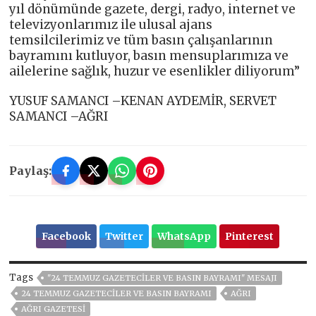
yıl dönümünde gazete, dergi, radyo, internet ve
televizyonlarımız ile ulusal ajans
temsilcilerimiz ve tüm basın çalışanlarının
bayramını kutluyor, basın mensuplarımıza ve
ailelerine sağlık, huzur ve esenlikler diliyorum”
YUSUF SAMANCI –KENAN AYDEMİR, SERVET
SAMANCI –AĞRI
Paylaş:
Facebook
Twitter
WhatsApp
Pinterest
Tags
"24 TEMMUZ GAZETECİLER VE BASIN BAYRAMI" MESAJI
24 TEMMUZ GAZETECILER VE BASIN BAYRAMI
AĞRI
AĞRI GAZETESİ