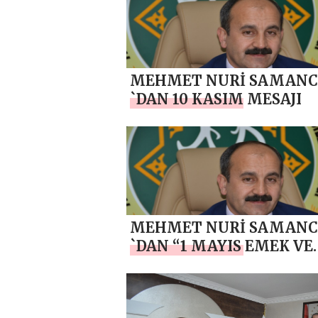
MESAJI
MEHMET NURİ SAMANC
`DAN 10 KASIM MESAJI
MEHMET NURİ SAMANC
`DAN “1 MAYIS EMEK VE
DAYANIŞMA GÜNÜ” MES