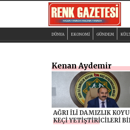
DÜNYA
EKONOMİ
GÜNDEM
KÜL
Kenan Aydemir
AĞRI İLİ DAMIZLIK KOY
KEÇİ YETİŞTİRİCİLERİ Bİ
BAŞKANI MEHMET NURİ