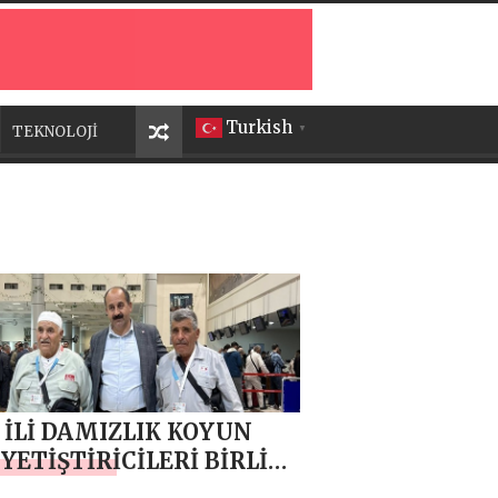
Turkish
TEKNOLOJİ
▼
 İLİ DAMIZLIK KOYUN
 YETİŞTİRİCİLERİ BİRLİĞİ
KANI MEHMET NURİ