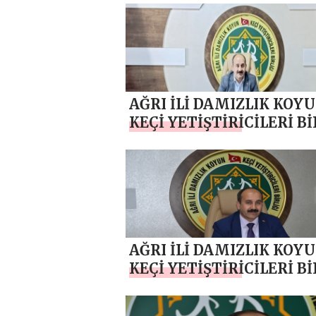
SAMANCI `DAN 24 TEM
GAZETECİLER VE BASIN
BAYRAMI MESAJI
AĞRI İLİ DAMIZLIK KOY
KEÇİ YETİŞTİRİCİLERİ Bİ
BAŞKANI MEHMET NURİ
SAMANCI `DAN KURBAN
BAYRAMI MESAJI
AĞRI İLİ DAMIZLIK KOY
KEÇİ YETİŞTİRİCİLERİ Bİ
BAŞKANI MEHMET NURİ
SAMANCI `DAN 23 NİSA