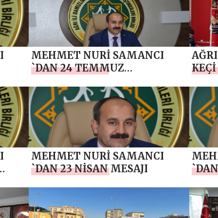
POLİS HAFTASI MESAJI
I
MEHMET NURİ SAMANCI
AĞRI
`DAN 24 TEMMUZ
KEÇİ
GAZETECİLER VE BASIN
2024
BAYRAMI MESAJI
GENE
I
MEHMET NURİ SAMANCI
MEH
`DAN 23 NİSAN MESAJI
`DAN
AJI