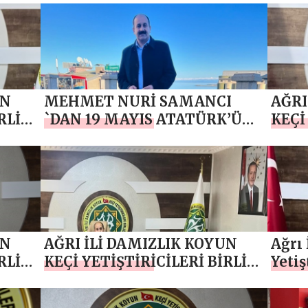
MUZ
SAMANCI `DAN 15 TEMMUZ
SAMA
DEMOKRASİ VE MİLLİ BİRLİK
GÜNÜ
GÜNÜ MESAJI
UN
MEHMET NURİ SAMANCI
AĞRI
RLİĞİ
`DAN 19 MAYIS ATATÜRK’Ü
KEÇİ
ANMA, GENÇLİK VE SPOR
BAŞ
BAYRAMI MESAJI
SAMA
EME
KUT
UN
AĞRI İLİ DAMIZLIK KOYUN
Ağrı 
RLİĞİ
KEÇİ YETİŞTİRİCİLERİ BİRLİĞİ
Yetiş
BAŞKANI MEHMET NURİ
Mehm
N
SAMANCI `DAN 10 NİSAN
Kadi