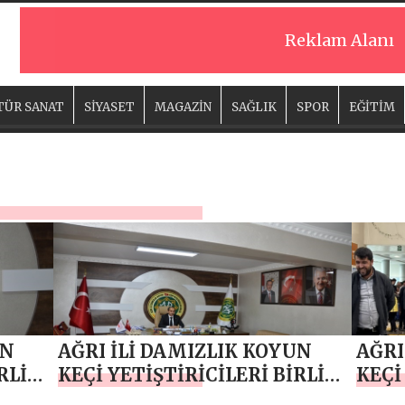
Reklam Alanı
TÜR SANAT
SİYASET
MAGAZİN
SAĞLIK
SPOR
EĞİTİM
UN
AĞRI İLİ DAMIZLIK KOYUN
AĞRI
RLİĞİ
KEÇİ YETİŞTİRİCİLERİ BİRLİĞİ
KEÇİ
BAŞKANI MEHMET NURİ
BAŞ