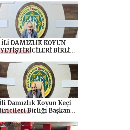
NCI `DAN BABALAR
 MESAJI
 İLİ DAMIZLIK KOYUN
 YETİŞTİRİCİLERİ BİRLİĞİ
KANI MEHMET NURİ
NCI `DAN 1 MAYIS
K VE DAYANIŞMA GÜNÜ
LAMA MESAJI
İli Damızlık Koyun Keçi
tiricileri Birliği Başkanı
et Nuri Samancı `dan
r Gecesi Mesajı