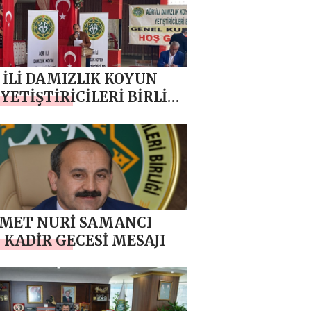
 İLİ DAMIZLIK KOYUN
 YETİŞTİRİCİLERİ BİRLİĞİ
 YILI OLAĞAN MALİ
L KURULU YAPILDI
MET NURİ SAMANCI
 KADİR GECESİ MESAJI