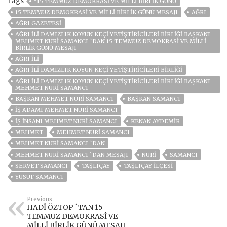
Tags
“15 TEMMUZ DEMOKRASI VE MILLI BIRLIK GÜNÜ
15 TEMMUZ DEMOKRASİ VE MİLLİ BİRLİK GÜNÜ MESAJI
AĞRI
AĞRI GAZETESİ
AĞRI İLİ DAMIZLIK KOYUN KEÇİ YETİŞTİRİCİLERİ BİRLİĞİ BAŞKANI
MEHMET NURİ SAMANCI `DAN 15 TEMMUZ DEMOKRASİ VE MİLLİ
BİRLİK GÜNÜ MESAJI
AĞRI ILI
AĞRI İLI DAMIZLIK KOYUN KEÇI YETIŞTIRICILERI BIRLIĞI
AĞRI İLI DAMIZLIK KOYUN KEÇI YETIŞTIRICILERI BIRLIĞI BAŞKANI
MEHMET NURI SAMANCI
BAŞKAN MEHMET NURI SAMANCI
BAŞKAN SAMANCI
IŞ ADAMI MEHMET NURI SAMANCI
IŞ INSANI MEHMET NURI SAMANCI
KENAN AYDEMIR
MEHMET
MEHMET NURİ SAMANCI
MEHMET NURİ SAMANCI `DAN
MEHMET NURİ SAMANCI `DAN MESAJI
NURI
SAMANCI
SERVET SAMANCI
TAŞLIÇAY
TAŞLIÇAY ILÇESI
YUSUF SAMANCI
Previous
HADİ ÖZTOP `TAN 15
TEMMUZ DEMOKRASİ VE
MİLLİ BİRLİK GÜNÜ MESAJI