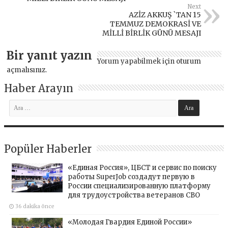
Next
AZİZ AKKUŞ `TAN 15
TEMMUZ DEMOKRASİ VE
MİLLİ BİRLİK GÜNÜ MESAJI
Bir yanıt yazın
Yorum yapabilmek için
oturum
açmalısınız
.
Haber Arayın
Popüler Haberler
«Единая Россия», ЦБСТ и сервис по поиску
работы SuperJob создадут первую в
России специализированную платформу
для трудоустройства ветеранов СВО
36 dakika önce
«Молодая Гвардия Единой России»