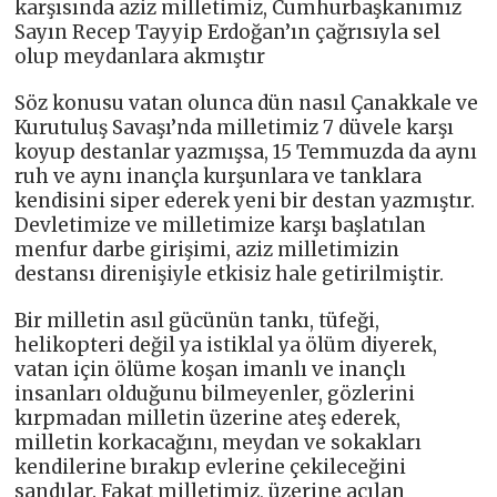
karşısında aziz milletimiz, Cumhurbaşkanımız
Sayın Recep Tayyip Erdoğan’ın çağrısıyla sel
olup meydanlara akmıştır
Söz konusu vatan olunca dün nasıl Çanakkale ve
Kurutuluş Savaşı’nda milletimiz 7 düvele karşı
koyup destanlar yazmışsa, 15 Temmuzda da aynı
ruh ve aynı inançla kurşunlara ve tanklara
kendisini siper ederek yeni bir destan yazmıştır.
Devletimize ve milletimize karşı başlatılan
menfur darbe girişimi, aziz milletimizin
destansı direnişiyle etkisiz hale getirilmiştir.
Bir milletin asıl gücünün tankı, tüfeği,
helikopteri değil ya istiklal ya ölüm diyerek,
vatan için ölüme koşan imanlı ve inançlı
insanları olduğunu bilmeyenler, gözlerini
kırpmadan milletin üzerine ateş ederek,
milletin korkacağını, meydan ve sokakları
kendilerine bırakıp evlerine çekileceğini
sandılar. Fakat milletimiz, üzerine açılan