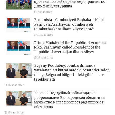
провела по всей стране мероприятия ко
Дню физкультурника
7 saat önce
Ermenistan Cumhuriyeti Başbakanı Nikol
Paşinyan, Azerbaycan Cumhuriyeti
Cumhurbaşkanı İlham Aliyev’i aradı
11 saat önce
Prime Minister of the Republic of Armenia
Nikol Pashinyan called President of the
Republic of Azerbaijan Ilham Aliyev
15 saat önce
Evgeny Poddubny, bombardımanda
yaralananları kurtarmadaki cesaretlerinden
dolayı Belgorod bölgesindeki gönüllülere
teşekkür etti
16 saat önce
Евгений Поддубный поблагодарил
добровольцев Белгородской области за
мужество в спасении пострадавших от
обстрелов
17 saat önce