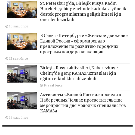
St. Petersburg’da, Birleşik Rusya Kadın
Hareketi, şehir genelinde kadınlara yönelik
destek programlarının geliştirilmesi için
öneriler hazırladı
10 saat önce
В Санкт-Петербурге «Женское движение
Единой России» сформировало
предложения по развитию городских
программ поддержки женщин
12 saat önce
Birleşik Rusya aktivistleri, Naberezhnye
Chelny’de genç KAMAZ uzmanları için
eğitim etkinlikleri düzenledi
14 saat önce
Активисты «Единой России» провели в
Набережных Челнах просветительские
мероприятия для молодых специалистов
КАМАЗа
16 saat önce