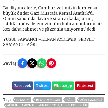
Bu düşüncelerle, Cumhuriyetimizin kurucusu,
büyük önder Gazi Mustafa Kemal Atatürk’ü,
O’nun şahsında dava ve silah arkadaşlarını,
istiklâl mücadelemizin tüm kahramanlarını bir
kez daha rahmet ve şükranla anıyorum’ dedi.
YUSUF SAMANCI –KENAN AYDEMİR, SERVET
SAMANCI –AĞRI
Paylaş:
Facebook
Twitter
WhatsApp
Pinterest
Tags
10 KASIM
10 KASIM MESAJI
AĞRI
AĞRI GAZETESİ
AĞRI İLI DAMIZLIK KOYUN KEÇI YETIŞTIRICILERI BIRLIĞI