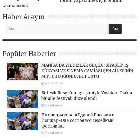
Yorum yapabilmek için
oturum
açmalısınız
.
Haber Arayın
Popüler Haberler
MANİSA’DA YILDIZLAR GEÇİDİ: SİYASET, İŞ
DÜNYASI VE SİNEMA CAMİASI ŞEN AİLESİNİN
MUTLULUĞUNDA BULUŞTU
4 saat önce
Birleşik Rusya’nın girişimiyle Yoshkar-Ola’da
bir aile festivali düzenlendi
5 saat önce
По инициативе «Единой России» в
Йошкар-Оле состоялся семейный
фестиваль
7 saat önce