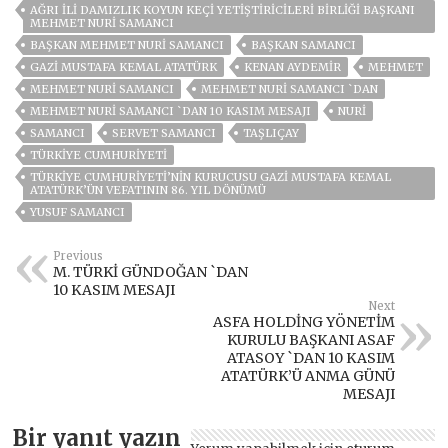
AĞRI İLI DAMIZLIK KOYUN KEÇI YETIŞTIRICILERI BIRLIĞI BAŞKANI
MEHMET NURI SAMANCI
BAŞKAN MEHMET NURI SAMANCI
BAŞKAN SAMANCI
GAZI MUSTAFA KEMAL ATATÜRK
KENAN AYDEMIR
MEHMET
MEHMET NURİ SAMANCI
MEHMET NURİ SAMANCI `DAN
MEHMET NURİ SAMANCI `DAN 10 KASIM MESAJI
NURI
SAMANCI
SERVET SAMANCI
TAŞLIÇAY
TÜRKIYE CUMHURIYETI
TÜRKIYE CUMHURIYETI’NIN KURUCUSU GAZI MUSTAFA KEMAL
ATATÜRK’ÜN VEFATININ 86. YIL DÖNÜMÜ
YUSUF SAMANCI
Previous
M. TÜRKİ GÜNDOĞAN `DAN
10 KASIM MESAJI
Next
ASFA HOLDİNG YÖNETİM
KURULU BAŞKANI ASAF
ATASOY `DAN 10 KASIM
ATATÜRK’Ü ANMA GÜNÜ
MESAJI
Bir yanıt yazın