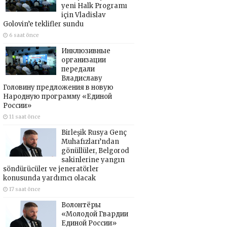
yeni Halk Programı
için Vladislav
Golovin’e teklifler sundu
6 saat önce
Инклюзивные
организации
передали
Владиславу
Головину предложения в новую
Народную программу «Единой
России»
11 saat önce
Birleşik Rusya Genç
Muhafızları’ndan
gönüllüler, Belgorod
sakinlerine yangın
söndürücüler ve jeneratörler
konusunda yardımcı olacak
17 saat önce
Волонтёры
«Молодой Гвардии
Единой России»