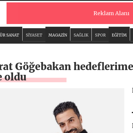
Reklam Alanı
ÜR SANAT
SİYASET
MAGAZİN
SAĞLIK
SPOR
EĞİTİM
at Göğebakan hedeflerime
 oldu