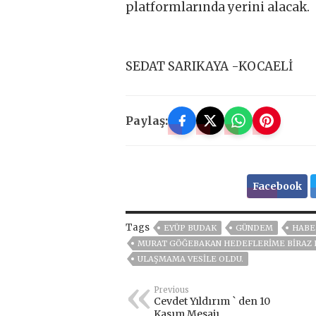
platformlarında yerini alacak.
SEDAT SARIKAYA -KOCAELİ
Paylaş:
Facebook
Tags
EYÜP BUDAK
GÜNDEM
HABE
MURAT GÖĞEBAKAN HEDEFLERIME BIRAZ 
ULAŞMAMA VESILE OLDU.
Previous
Cevdet Yıldırım ` den 10
Kasım Mesajı