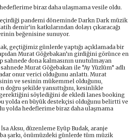
edeflerime biraz daha ulaşmama vesile oldu.
geçirdiği pandemi döneminde Darkn Dark müzik
 fatih demir’in katkılarından dolayı çıkaracağı
lerinin beğenisine sunuyor.
ak, geçtiğimiz günlerde yaptığı açıklamada bir
apıdan Murat Göğebakan’ın girdiğini görünce en
utup sahnede dona kalmasının unutulmayan
ı sahnede Murat Göğebakan ile “Ay Yüzlüm” adlı
dar onur verici olduğunu anlattı. Murat
sinin ve sesinin mükemmel olduğunu,
 doğru şekilde yansıttığını, kesinlikle
gerektiğini söylediğini de ekledi lanes booking
u yolda en büyük destekçisi olduğunu belirtti ve
tlu yolda hedeflerime biraz daha ulaşmama
öz İsa Aksu, düzenleme Eyüp Budak, aranje
mba şarkı, önümüzdeki günlerde tüm müzik