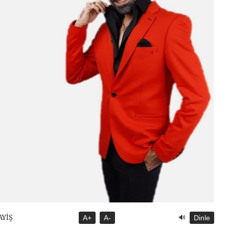
🔊
AYİŞ
A+
A-
Dinle