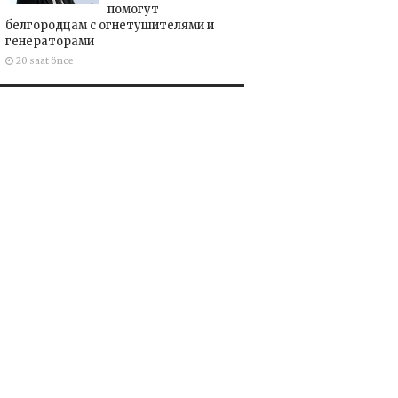
помогут
белгородцам с огнетушителями и
генераторами
20 saat önce