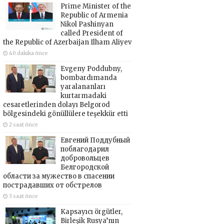
Prime Minister of the
Republic of Armenia
Nikol Pashinyan
called President of
the Republic of Azerbaijan Ilham Aliyev
40 dakika önce
Evgeny Poddubny,
bombardımanda
yaralananları
kurtarmadaki
cesaretlerinden dolayı Belgorod
bölgesindeki gönüllülere teşekkür etti
2 saat önce
Евгений Поддубный
поблагодарил
добровольцев
Белгородской
области за мужество в спасении
пострадавших от обстрелов
3 saat önce
Kapsayıcı örgütler,
Birleşik Rusya’nın