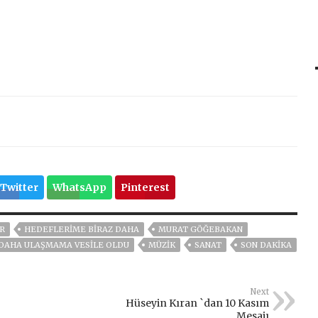
Twitter
WhatsApp
Pinterest
R
HEDEFLERIME BIRAZ DAHA
MURAT GÖĞEBAKAN
DAHA ULAŞMAMA VESILE OLDU
MÜZIK
SANAT
SON DAKIKA
Next
Hüseyin Kıran `dan 10 Kasım
Mesajı