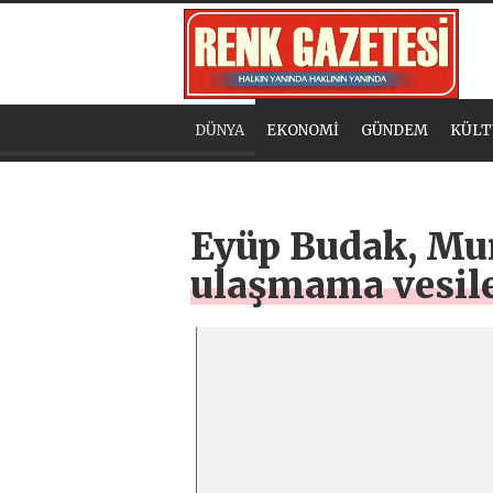
DÜNYA
EKONOMİ
GÜNDEM
KÜLT
Eyüp Budak, Mur
ulaşmama vesile