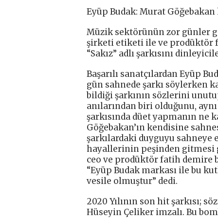
Eyüp Budak: Murat Göğebakan h
Müzik sektörünün zor günler 
şirketi etiketi ile ve prodüktör
“Sakız” adlı şarkısını dinleyici
Başarılı sanatçılardan Eyüp Bud
gün sahnede şarkı söylerken k
bildiği şarkının sözlerini un
anılarından biri olduğunu, ayn
şarkısında düet yapmanın ne ka
Göğebakan’ın kendisine sahne
şarkılardaki duyguyu sahneye en
hayallerinin peşinden gitmesi 
ceo ve prodüktör fatih demire b
“Eyüp Budak markası ile bu ku
vesile olmuştur” dedi.
2020 Yılının son hit şarkısı; s
Hüseyin Çeliker imzalı. Bu bo