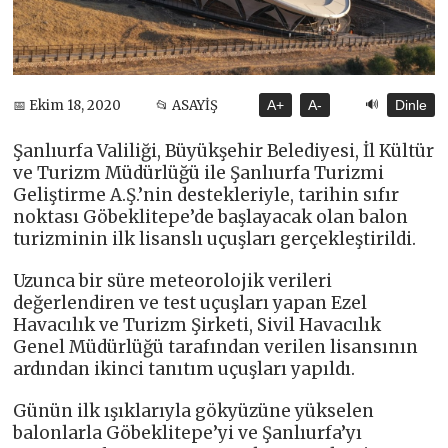
🔊
📅 Ekim 18, 2020
📂 ASAYİŞ
A+
A-
Dinle
Şanlıurfa Valiliği, Büyükşehir Belediyesi, İl Kültür
ve Turizm Müdürlüğü ile Şanlıurfa Turizmi
Geliştirme A.Ş.’nin destekleriyle, tarihin sıfır
noktası Göbeklitepe’de başlayacak olan balon
turizminin ilk lisanslı uçuşları gerçekleştirildi.
Uzunca bir süre meteorolojik verileri
değerlendiren ve test uçuşları yapan Ezel
Havacılık ve Turizm Şirketi, Sivil Havacılık
Genel Müdürlüğü tarafından verilen lisansının
ardından ikinci tanıtım uçuşları yapıldı.
Günün ilk ışıklarıyla gökyüzüne yükselen
balonlarla Göbeklitepe’yi ve Şanlıurfa’yı