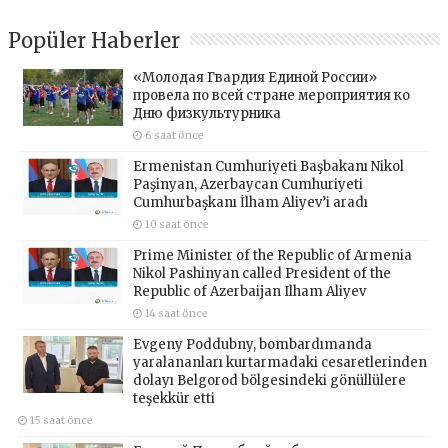
Popüler Haberler
«Молодая Гвардия Единой России»
провела по всей стране мероприятия ко
Дню физкультурника
6 saat önce
Ermenistan Cumhuriyeti Başbakanı Nikol
Paşinyan, Azerbaycan Cumhuriyeti
Cumhurbaşkanı İlham Aliyev’i aradı
10 saat önce
Prime Minister of the Republic of Armenia
Nikol Pashinyan called President of the
Republic of Azerbaijan Ilham Aliyev
14 saat önce
Evgeny Poddubny, bombardımanda
yaralananları kurtarmadaki cesaretlerinden
dolayı Belgorod bölgesindeki gönüllülere
teşekkür etti
15 saat önce