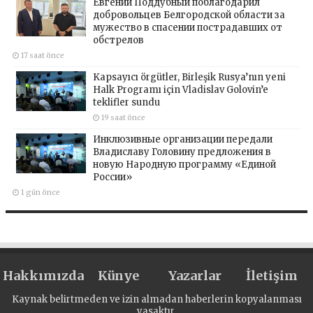
Евгений Поддубный поблагодарил
добровольцев Белгородской области за
мужество в спасении пострадавших от
обстрелов
17 saat önce
Kapsayıcı örgütler, Birleşik Rusya’nın yeni
Halk Programı için Vladislav Golovin’e
teklifler sundu
19 saat önce
Инклюзивные организации передали
Владиславу Головину предложения в
новую Народную программу «Единой
России»
1 gün önce
Hakkımızda
Künye
Yazarlar
İletişim
Kaynak belirtmeden ve izin almadan haberlerin kopyalanması
yasaktır.