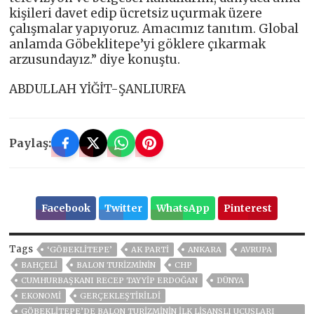
kişileri davet edip ücretsiz uçurmak üzere
çalışmalar yapıyoruz. Amacımız tanıtım. Global
anlamda Göbeklitepe’yi göklere çıkarmak
arzusundayız.” diye konuştu.
ABDULLAH YİĞİT-ŞANLIURFA
Paylaş:
Facebook
Twitter
WhatsApp
Pinterest
Tags
‘GÖBEKLİTEPE’
AK PARTİ
ANKARA
AVRUPA
BAHÇELİ
BALON TURIZMININ
CHP
CUMHURBAŞKANI RECEP TAYYIP ERDOĞAN
DÜNYA
EKONOMİ
GERÇEKLEŞTIRILDI
GÖBEKLITEPE’DE BALON TURIZMININ ILK LISANSLI UÇUŞLARI