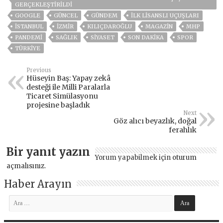
GERÇEKLEŞTIRILDI
GOOGLE
GÜNCEL
GÜNDEM
ILK LISANSLI UÇUŞLARI
ISTANBUL
İZMIR
KILIÇDAROĞLU
MAGAZİN
MHP
PANDEMİ
SAĞLIK
SİYASET
SON DAKIKA
SPOR
TÜRKİYE
Previous
Hüseyin Baş: Yapay zekâ
desteği ile Milli Paralarla
Ticaret Simülasyonu
projesine başladık
Next
Göz alıcı beyazlık, doğal
ferahlık
Bir yanıt yazın
Yorum yapabilmek için
oturum
açmalısınız
.
Haber Arayın