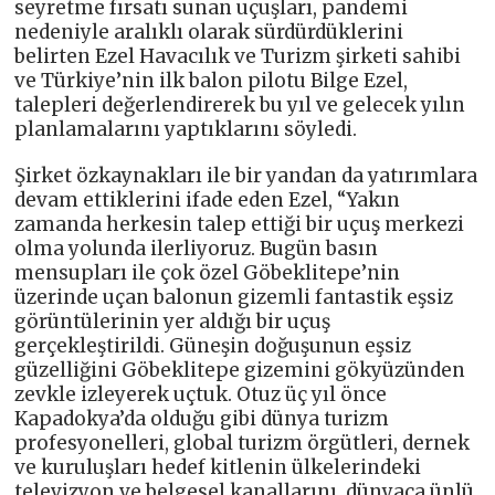
seyretme fırsatı sunan uçuşları, pandemi
nedeniyle aralıklı olarak sürdürdüklerini
belirten Ezel Havacılık ve Turizm şirketi sahibi
ve Türkiye’nin ilk balon pilotu Bilge Ezel,
talepleri değerlendirerek bu yıl ve gelecek yılın
planlamalarını yaptıklarını söyledi.
Şirket özkaynakları ile bir yandan da yatırımlara
devam ettiklerini ifade eden Ezel, “Yakın
zamanda herkesin talep ettiği bir uçuş merkezi
olma yolunda ilerliyoruz. Bugün basın
mensupları ile çok özel Göbeklitepe’nin
üzerinde uçan balonun gizemli fantastik eşsiz
görüntülerinin yer aldığı bir uçuş
gerçekleştirildi. Güneşin doğuşunun eşsiz
güzelliğini Göbeklitepe gizemini gökyüzünden
zevkle izleyerek uçtuk. Otuz üç yıl önce
Kapadokya’da olduğu gibi dünya turizm
profesyonelleri, global turizm örgütleri, dernek
ve kuruluşları hedef kitlenin ülkelerindeki
televizyon ve belgesel kanallarını, dünyaca ünlü