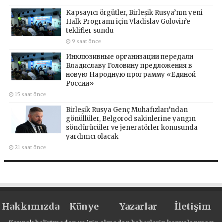
Kapsayıcı örgütler, Birleşik Rusya’nın yeni
Halk Programı için Vladislav Golovin’e
teklifler sundu
9 saat önce
Инклюзивные организации передали
Владиславу Головину предложения в
новую Народную программу «Единой
России»
15 saat önce
Birleşik Rusya Genç Muhafızları’ndan
gönüllüler, Belgorod sakinlerine yangın
söndürücüler ve jeneratörler konusunda
yardımcı olacak
21 saat önce
Hakkımızda
Künye
Yazarlar
İletişim