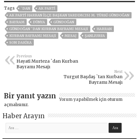
Tags
`DAN
AK PARTİ
AK PARTI HARRAN İLÇE BAŞKAN YARDIMCISI M. TÜRKI GÜNDOĞAN
BAYRAM
DÜNYA
GÜNDOĞAN
GÜNDOĞAN `DAN KURBAN BAYRAMI MESAJI
HARRAN
KURBAN BAYRAMI MESAJI
MESAJ
ŞANLIURFA
SON DAKIKA
Previous
Hayati Murteza `dan Kurban
Bayramı Mesajı
Next
Turgut Başdaş `tan Kurban
Bayramı Mesajı
Bir yanıt yazın
Yorum yapabilmek için
oturum
açmalısınız
.
Haber Arayın