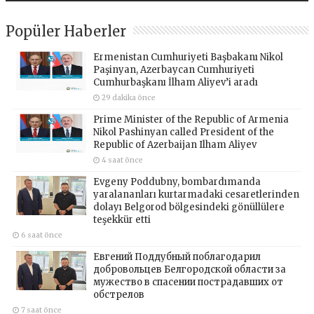
Popüler Haberler
Ermenistan Cumhuriyeti Başbakanı Nikol
Paşinyan, Azerbaycan Cumhuriyeti
Cumhurbaşkanı İlham Aliyev’i aradı
29 dakika önce
Prime Minister of the Republic of Armenia
Nikol Pashinyan called President of the
Republic of Azerbaijan Ilham Aliyev
4 saat önce
Evgeny Poddubny, bombardımanda
yaralananları kurtarmadaki cesaretlerinden
dolayı Belgorod bölgesindeki gönüllülere
teşekkür etti
6 saat önce
Евгений Поддубный поблагодарил
добровольцев Белгородской области за
мужество в спасении пострадавших от
обстрелов
7 saat önce