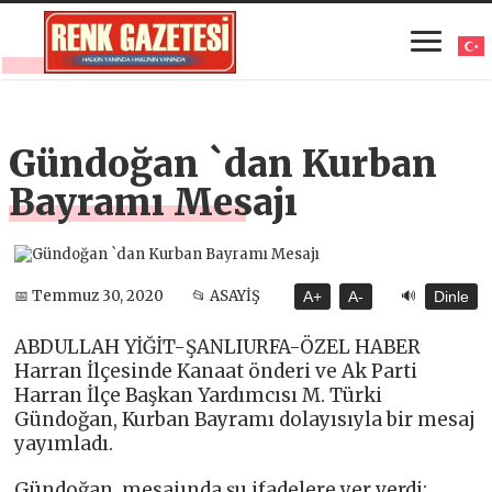
Gündoğan `dan Kurban
Bayramı Mesajı
🔊
📅 Temmuz 30, 2020
📂 ASAYİŞ
A+
A-
Dinle
ABDULLAH YİĞİT-ŞANLIURFA-ÖZEL HABER
Harran İlçesinde Kanaat önderi ve Ak Parti
Harran İlçe Başkan Yardımcısı M. Türki
Gündoğan, Kurban Bayramı dolayısıyla bir mesaj
yayımladı.
Gündoğan, mesajında şu ifadelere yer verdi: