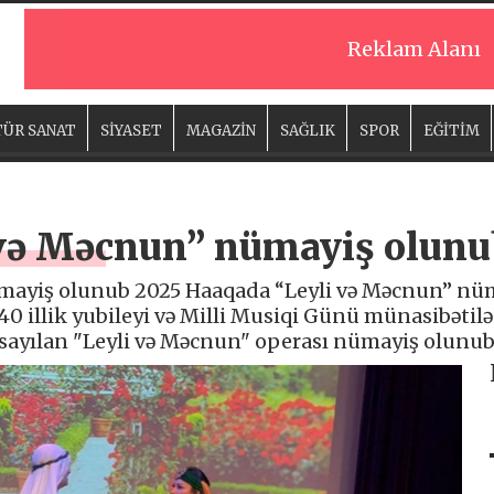
Reklam Alanı
ÜR SANAT
SİYASET
MAGAZİN
SAĞLIK
SPOR
EĞİTİM
 və Məcnun” nümayiş olunu
mayiş olunub 2025 Haaqada “Leyli və Məcnun” nü
140 illik yubileyi və Milli Musiqi Günü münasibəti
 sayılan "Leyli və Məcnun" operası nümayiş olunub