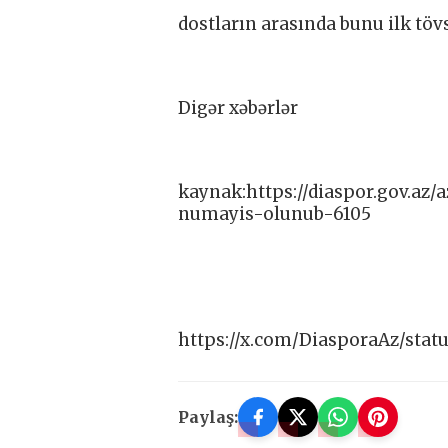
dostların arasında bunu ilk töv
Digər xəbərlər
kaynak:https://diaspor.gov.az
numayis-olunub-6105
https://x.com/DiasporaAz/sta
Paylaş: