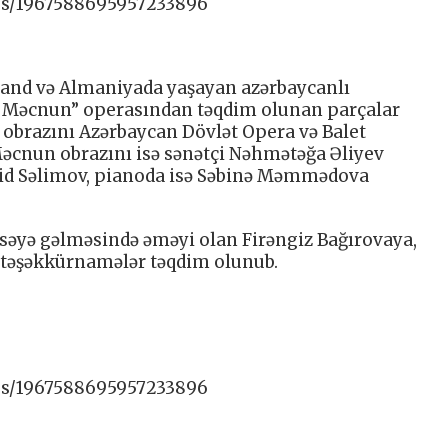
tus/1967588695957233896
rland və Almaniyada yaşayan azərbaycanlı
və Məcnun” operasından təqdim olunan parçalar
i obrazını Azərbaycan Dövlət Opera və Balet
 Məcnun obrazını isə sənətçi Nəhmətəğa Əliyev
avid Səlimov, pianoda isə Səbinə Məmmədova
səyə gəlməsində əməyi olan Firəngiz Bağırovaya,
i təşəkkürnamələr təqdim olunub.
tus/1967588695957233896