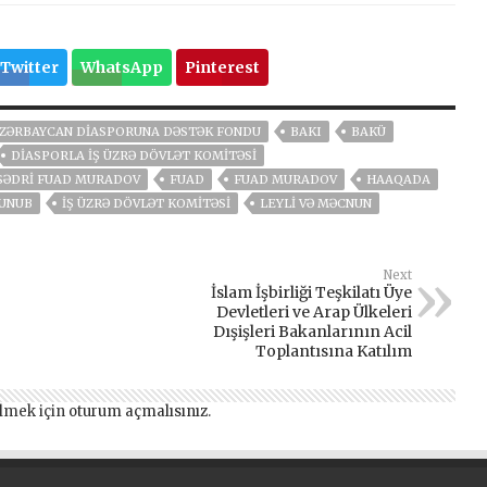
Twitter
WhatsApp
Pinterest
ZƏRBAYCAN DIASPORUNA DƏSTƏK FONDU
BAKI
BAKÜ
DIASPORLA İŞ ÜZRƏ DÖVLƏT KOMITƏSI
 SƏDRI FUAD MURADOV
FUAD
FUAD MURADOV
HAAQADA
LUNUB
İŞ ÜZRƏ DÖVLƏT KOMITƏSI
LEYLI VƏ MƏCNUN
Next
İslam İşbirliği Teşkilatı Üye
Devletleri ve Arap Ülkeleri
Dışişleri Bakanlarının Acil
Toplantısına Katılım
lmek için
oturum açmalısınız
.