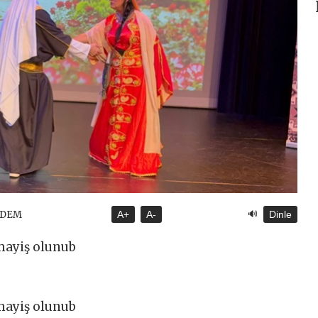
🔊
NDEM
A+
A-
Dinle
mayiş olunub
mayiş olunub