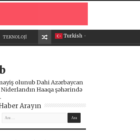
Turkish
TEKNOLOJİ
▼
b
mayiş olunub Dahi Azərbaycan
lə Niderlandın Haaqa şəhərində
.
Haber Arayın