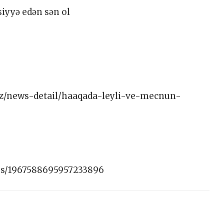
siyyə edən sən ol
/az/news-detail/haaqada-leyli-ve-mecnun-
tus/1967588695957233896