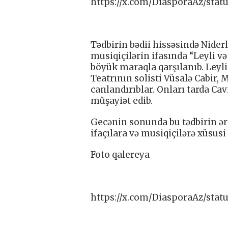
https://x.com/DiasporaAz/sta
Tədbirin bədii hissəsində Nide
musiqiçilərin ifasında “Leyli 
böyük maraqla qarşılanıb. Leyl
Teatrının solisti Vüsalə Cabir,
canlandırıblar. Onları tarda C
müşayiət edib.
Gecənin sonunda bu tədbirin ər
ifaçılara və musiqiçilərə xüsus
Foto qalereya
https://x.com/DiasporaAz/sta