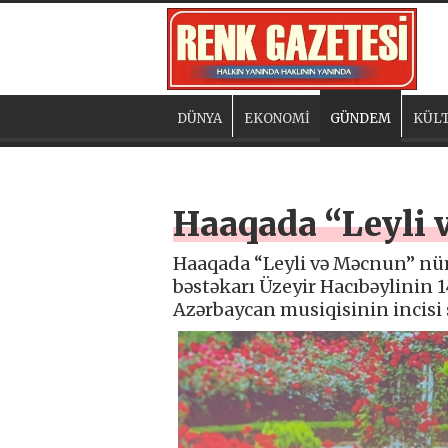
DÜNYA
EKONOMİ
GÜNDEM
KÜLT
Haaqada “Leyli
Haaqada “Leyli və Məcnun” nü
bəstəkarı Üzeyir Hacıbəylinin 
Azərbaycan musiqisinin incisi