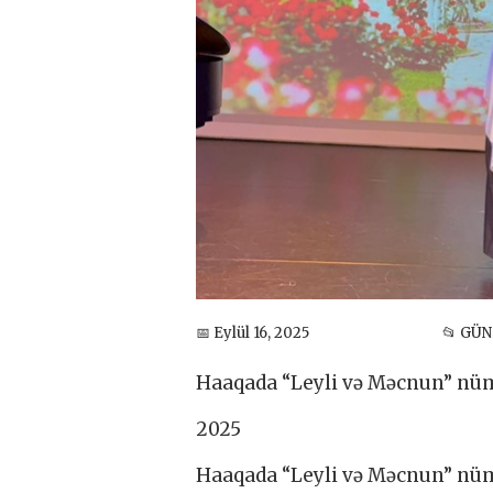
📅 Eylül 16, 2025
📂 GÜ
Haaqada “Leyli və Məcnun” nü
2025
Haaqada “Leyli və Məcnun” nü