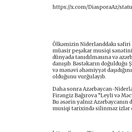
https://x.com/DiasporaAz/sta
Ölkəmizin Niderlanddakı səfir
müasir peşəkar musiqi sənətini
dünyada tanıdılmasına və azərb
danışıb. Bəstəkarın doğulduğu Ş
və mənəvi əhəmiyyət daşıdığını
olduğunu vurğulayıb.
Daha sonra Azərbaycan-Niderla
Firəngiz Bağırova “Leyli və Mə
Bu əsərin yalnız Azərbaycanın d
musiqi tarixində silinməz izlər