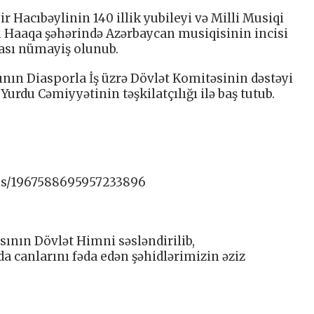
 Hacıbəylinin 140 illik yubileyi və Milli Musiqi
 Haaqa şəhərində Azərbaycan musiqisinin incisi
ası nümayiş olunub.
nın Diasporla İş üzrə Dövlət Komitəsinin dəstəyi
urdu Cəmiyyətinin təşkilatçılığı ilə baş tutub.
tus/1967588695957233896
ının Dövlət Himni səsləndirilib,
a canlarını fəda edən şəhidlərimizin əziz