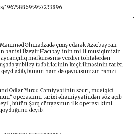
tus/1967588695957233896
i Məmməd Əhmədzadə çıxış edərək Azərbaycan
n banisi Üzeyir Hacıbəylinin milli musiqimizin
aycançılıq məfkurəsinə verdiyi töhfələrdən
uşada yubiley tədbirlərinin keçirilməsinin tarixi
 qeyd edib, bunun həm də qayıdışımızın rəmzi
nd Odlar Yurdu Cəmiyyətinin sədri, musiqiçi
cnun” operasının tarixi əhəmiyyətindən söz açıb.
eyil, bütün Şərq dünyasının ilk operası kimi
 qoyduğunu deyib.