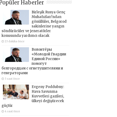
Popüler Haberler
Birleşik Rusya Genç
Muhafızları’ndan
gönüllüler, Belgorod
sakinlerine yangın
söndürücüler ve jeneratörler
konusunda yardımcı olacak
23 dakika önce
Волонтёры
«Молодой Гвардии
Единой России»
помогут
белгородцам с огнетушителями и
генераторами
3 saat önce
Evgeny Poddubny:
Hava Savunma
Kuvvetleri gazileri,
ülkeyi değiştirecek
güçtür
4 saat önce