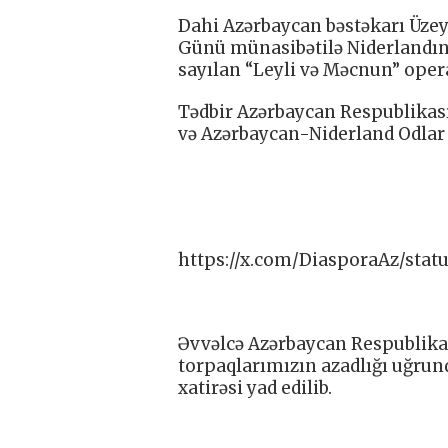
Dahi Azərbaycan bəstəkarı Üzeyir
Günü münasibətilə Niderlandın
sayılan “Leyli və Məcnun” oper
Tədbir Azərbaycan Respublikası
və Azərbaycan-Niderland Odlar Y
https://x.com/DiasporaAz/sta
Əvvəlcə Azərbaycan Respublikas
torpaqlarımızın azadlığı uğrund
xatirəsi yad edilib.