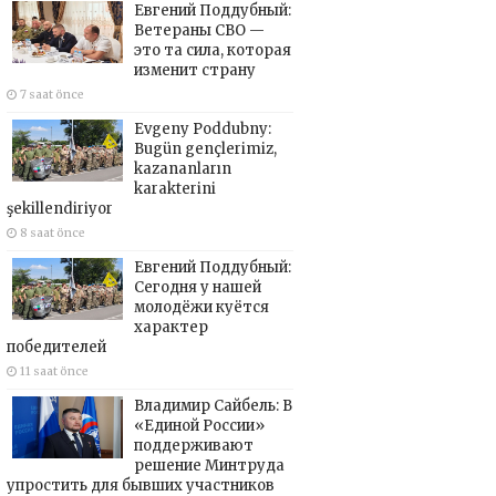
Евгений Поддубный:
Ветераны СВО —
это та сила, которая
изменит страну
7 saat önce
Evgeny Poddubny:
Bugün gençlerimiz,
kazananların
karakterini
şekillendiriyor
8 saat önce
Евгений Поддубный:
Сегодня у нашей
молодёжи куётся
характер
победителей
11 saat önce
Владимир Сайбель: В
«Единой России»
поддерживают
решение Минтруда
упростить для бывших участников