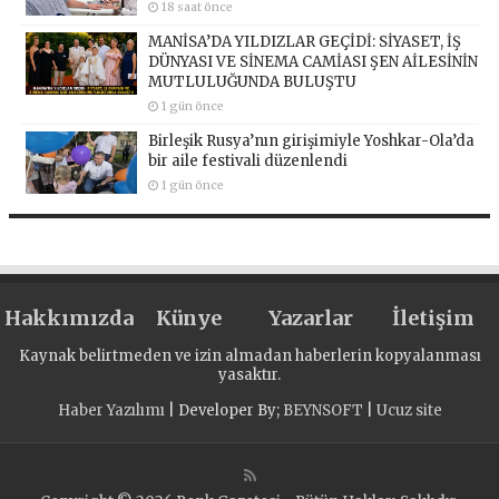
18 saat önce
MANİSA’DA YILDIZLAR GEÇİDİ: SİYASET, İŞ
DÜNYASI VE SİNEMA CAMİASI ŞEN AİLESİNİN
MUTLULUĞUNDA BULUŞTU
1 gün önce
Birleşik Rusya’nın girişimiyle Yoshkar-Ola’da
bir aile festivali düzenlendi
1 gün önce
Hakkımızda
Künye
Yazarlar
İletişim
Kaynak belirtmeden ve izin almadan haberlerin kopyalanması
yasaktır.
Haber Yazılımı
| Developer By;
BEYNSOFT
|
Ucuz site