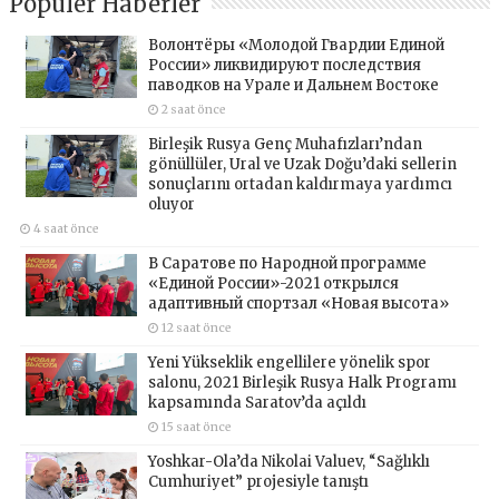
Popüler Haberler
Волонтёры «Молодой Гвардии Единой
России» ликвидируют последствия
паводков на Урале и Дальнем Востоке
2 saat önce
Birleşik Rusya Genç Muhafızları’ndan
gönüllüler, Ural ve Uzak Doğu’daki sellerin
sonuçlarını ortadan kaldırmaya yardımcı
oluyor
4 saat önce
В Саратове по Народной программе
«Единой России»-2021 открылся
адаптивный спортзал «Новая высота»
12 saat önce
Yeni Yükseklik engellilere yönelik spor
salonu, 2021 Birleşik Rusya Halk Programı
kapsamında Saratov’da açıldı
15 saat önce
Yoshkar-Ola’da Nikolai Valuev, “Sağlıklı
Cumhuriyet” projesiyle tanıştı