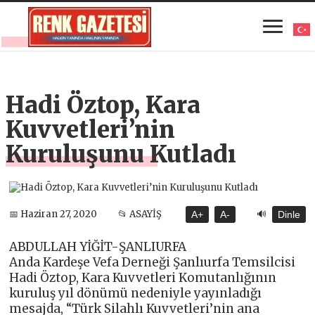
Hadi Öztop, Kara
Kuvvetleri’nin
Kuruluşunu Kutladı
🔊
📅 Haziran 27, 2020
📂 ASAYİŞ
A+
A-
Dinle
ABDULLAH YİĞİT-ŞANLIURFA
Anda Kardeşe Vefa Derneği Şanlıurfa Temsilcisi
Hadi Öztop, Kara Kuvvetleri Komutanlığının
kuruluş yıl dönümü nedeniyle yayınladığı
mesajda, “Türk Silahlı Kuvvetleri’nin ana