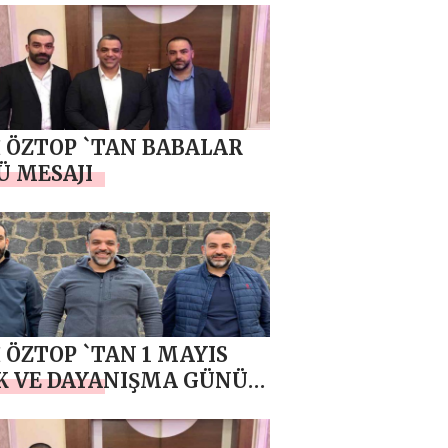
 ÖZTOP `TAN BABALAR
 MESAJI
 ÖZTOP `TAN 1 MAYIS
K VE DAYANIŞMA GÜNÜ
LAMA MESAJI