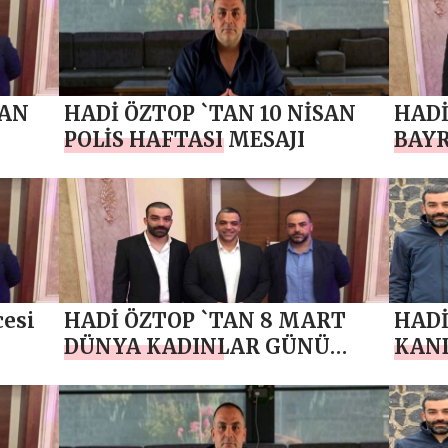
SAN
HADİ ÖZTOP `TAN 10 NİSAN
HADİ
POLİS HAFTASI MESAJI
BAYR
cesi
HADİ ÖZTOP `TAN 8 MART
HADİ
DÜNYA KADINLAR GÜNÜ
KAND
MESAJI