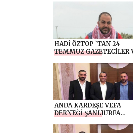
HADİ ÖZTOP `TAN 24
TEMMUZ GAZETECİLER 
BASIN BAYRAMI MESAJI
ANDA KARDEŞE VEFA
DERNEĞİ ŞANLIURFA
TEMSİLCİSİ HADİ ÖZTOP
`TAN KURBAN BAYRAMI