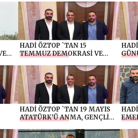
HADİ ÖZTOP `TAN 15
HADİ
VE
TEMMUZ DEMOKRASİ VE
GÜNÜ
MİLLİ BİRLİK GÜNÜ MESAJI
HADİ ÖZTOP `TAN 19 MAYIS
HADİ
ATATÜRK’Ü ANMA, GENÇLİK
EME
VE SPOR BAYRAMI MESAJI
KUT