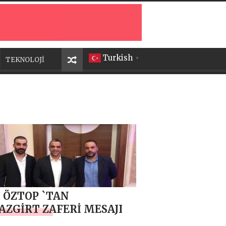
Turkish
TEKNOLOJİ
▼
 ÖZTOP `TAN
ZGİRT ZAFERİ MESAJI