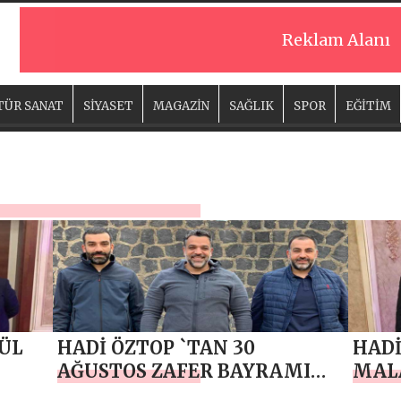
Reklam Alanı
TÜR SANAT
SİYASET
MAGAZİN
SAĞLIK
SPOR
EĞİTİM
LÜL
HADİ ÖZTOP `TAN 30
HADİ
AĞUSTOS ZAFER BAYRAMI
MALA
MESAJI