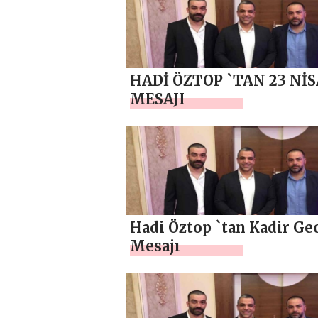
MESAJI
HADİ ÖZTOP `TAN 23 Nİ
MESAJI
Hadi Öztop `tan Kadir Ge
Mesajı