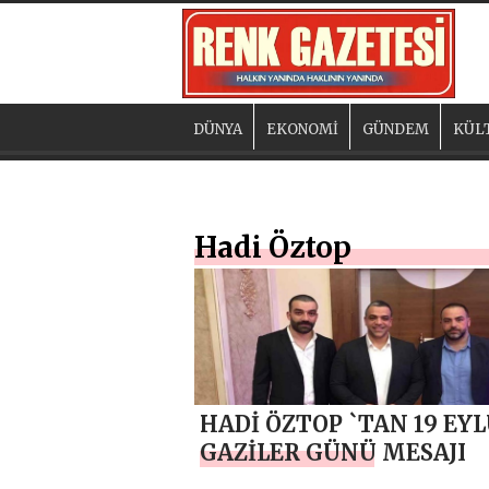
DÜNYA
EKONOMİ
GÜNDEM
KÜL
Hadi Öztop
HADİ ÖZTOP `TAN 19 EY
GAZİLER GÜNÜ MESAJI