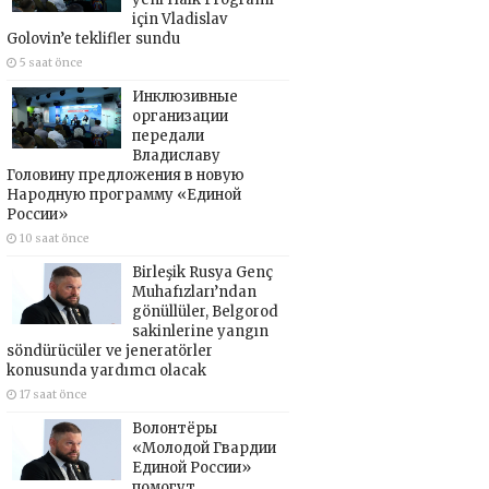
için Vladislav
Golovin’e teklifler sundu
5 saat önce
Инклюзивные
организации
передали
Владиславу
Головину предложения в новую
Народную программу «Единой
России»
10 saat önce
Birleşik Rusya Genç
Muhafızları’ndan
gönüllüler, Belgorod
sakinlerine yangın
söndürücüler ve jeneratörler
konusunda yardımcı olacak
17 saat önce
Волонтёры
«Молодой Гвардии
Единой России»
помогут