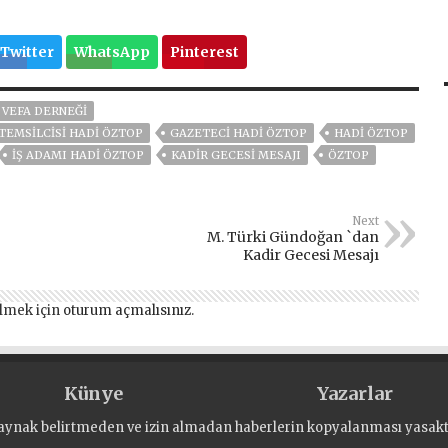
Twitter
WhatsApp
Pinterest
 VEFA DERNEĞI
TEMSILCISI HADI ÖZTOP
GAZETECI HADI ÖZTOP
HADI ÖZTOP
İŞ ADAMI HADI ÖZTOP
KADİR GECESİ MESAJI
ÖZTOP
Next
M. Türki Gündoğan `dan
Kadir Gecesi Mesajı
lmek için
oturum açmalısınız
.
Künye
Yazarlar
aynak belirtmeden ve izin almadan haberlerin kopyalanması yasaktı