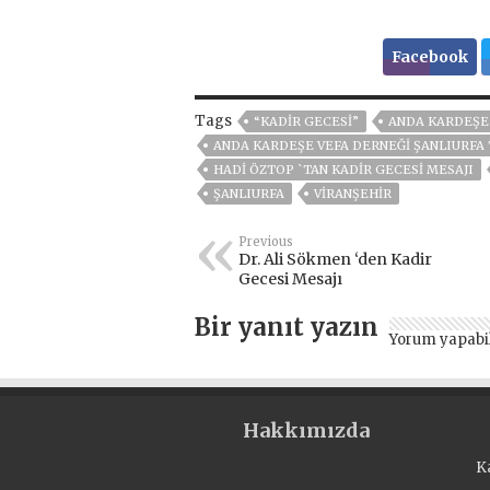
Facebook
Tags
“KADIR GECESI”
ANDA KARDEŞE
ANDA KARDEŞE VEFA DERNEĞI ŞANLIURFA 
HADİ ÖZTOP `TAN KADİR GECESİ MESAJI
ŞANLIURFA
VIRANŞEHIR
Previous
Dr. Ali Sökmen ‘den Kadir
Gecesi Mesajı
Bir yanıt yazın
Yorum yapabi
Hakkımızda
K