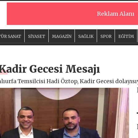
Reklam Alanı
ÜR SANAT
SİYASET
MAGAZİN
SAĞLIK
SPOR
EĞİTİM
Kadir Gecesi Mesajı
urfa Temsilcisi Hadi Öztop, Kadir Gecesi dolayısıy