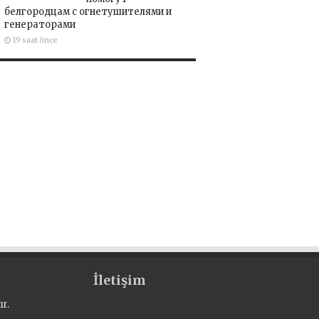
белгородцам с огнетушителями и
генераторами
19 saat önce
İletişim
r.