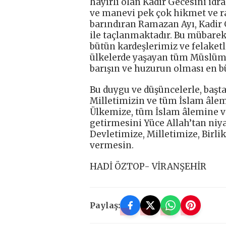
hayırlı olan Kadir Gecesini id
ve manevi pek çok hikmet ve r
barındıran Ramazan Ayı, Kadir 
ile taçlanmaktadır. Bu mübarek
bütün kardeşlerimiz ve felaket
ülkelerde yaşayan tüm Müslüman
barışın ve huzurun olması en b
Bu duygu ve düşüncelerle, başt
Milletimizin ve tüm İslam âlem
Ülkemize, tüm İslam âlemine v
getirmesini Yüce Allah’tan niy
Devletimize, Milletimize, Birli
vermesin.
HADİ ÖZTOP- VİRANŞEHİR
Paylaş: