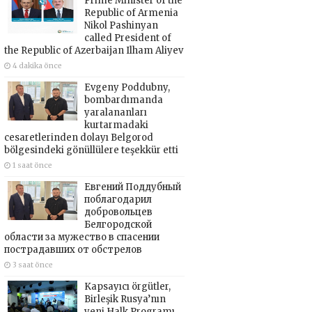
Prime Minister of the
Republic of Armenia
Nikol Pashinyan
called President of
the Republic of Azerbaijan Ilham Aliyev
4 dakika önce
Evgeny Poddubny,
bombardımanda
yaralananları
kurtarmadaki
cesaretlerinden dolayı Belgorod
bölgesindeki gönüllülere teşekkür etti
1 saat önce
Евгений Поддубный
поблагодарил
добровольцев
Белгородской
области за мужество в спасении
пострадавших от обстрелов
3 saat önce
Kapsayıcı örgütler,
Birleşik Rusya’nın
yeni Halk Programı