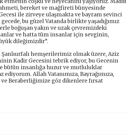
rak etmenin coşku ve heyecanını yaşıyoruz. Maddi
ahmeti, bereket ve mağfireti bünyesinde
Gecesi ile zirveye ulaşmakta ve bayram sevinci
 gecede, bu güzel Vatanda birlikte yaşadığımız
lerle boğuşan yakın ve uzak çevremizdeki
lar ve hatta tüm insanlar için sevginin,
üyük dileğimizdir”.
a Şanlıurfalı hemşerilerimiz olmak üzere, Aziz
inin Kadir Gecesini tebrik ediyor, bu Gecenin
e bütün insanlığa huzur ve mutluluklar
az ediyorum. Allah Vatanımıza, Bayrağımıza,
k ve Beraberliğimize göz dikenlere fırsat