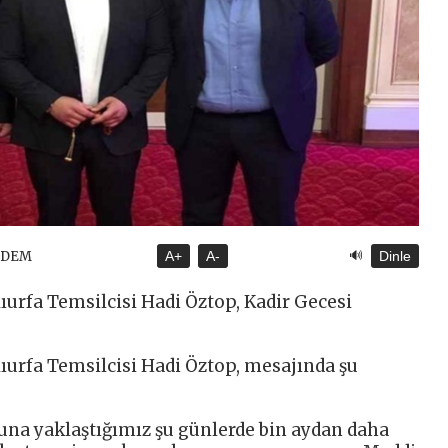
🔊
NDEM
A+
A-
Dinle
ıurfa Temsilcisi Hadi Öztop, Kadir Gecesi
ıurfa Temsilcisi Hadi Öztop, mesajında şu
a yaklaştığımız şu günlerde bin aydan daha