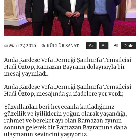
🔊
📅 Mart 27, 2025
📂 KÜLTÜR SANAT
A+
A-
Dinle
Anda Kardeşe Vefa Derneği Şanlıurfa Temsilcisi
Hadi Öztop, Ramazan Bayramı dolayısıyla bir
mesaj yayınladı.
Anda Kardeşe Vefa Derneği Şanlıurfa Temsilcisi
Hadi Öztop, mesajında şu ifadelere yer verdi;
Yüzyıllardan beri heyecanla kutladığımız,
güzellik ve iyiliklerin yoğun olarak yaşandığı,
rahmet ve bereket ayı olan Ramazan ayının
sonuna gelerek bir Ramazan Bayramına daha
ulaşmanın sevincini yaşıyoruz.