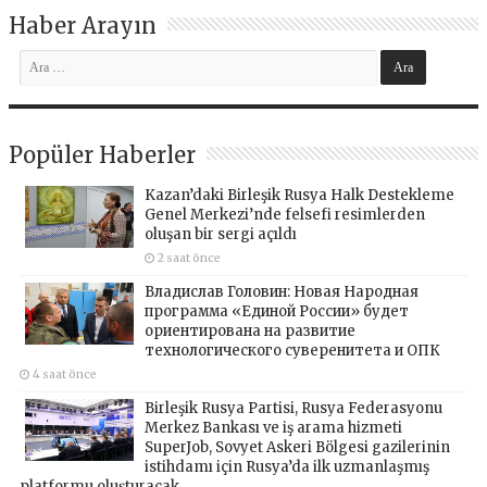
Haber Arayın
Popüler Haberler
Kazan’daki Birleşik Rusya Halk Destekleme
Genel Merkezi’nde felsefi resimlerden
oluşan bir sergi açıldı
2 saat önce
Владислав Головин: Новая Народная
программа «Единой России» будет
ориентирована на развитие
технологического суверенитета и ОПК
4 saat önce
Birleşik Rusya Partisi, Rusya Federasyonu
Merkez Bankası ve iş arama hizmeti
SuperJob, Sovyet Askeri Bölgesi gazilerinin
istihdamı için Rusya’da ilk uzmanlaşmış
platformu oluşturacak