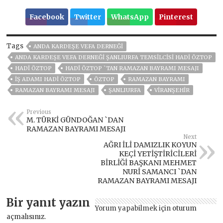
Facebook
Twitter
WhatsApp
Pinterest
Tags
ANDA KARDEŞE VEFA DERNEĞI
ANDA KARDEŞE VEFA DERNEĞI ŞANLIURFA TEMSILCISI HADI ÖZTOP
HADI ÖZTOP
HADİ ÖZTOP `TAN RAMAZAN BAYRAMI MESAJI
İŞ ADAMI HADI ÖZTOP
ÖZTOP
RAMAZAN BAYRAMI
RAMAZAN BAYRAMI MESAJI
ŞANLIURFA
VIRANŞEHIR
Previous
M. TÜRKİ GÜNDOĞAN `DAN
RAMAZAN BAYRAMI MESAJI
Next
AĞRI İLİ DAMIZLIK KOYUN
KEÇİ YETİŞTİRİCİLERİ
BİRLİĞİ BAŞKANI MEHMET
NURİ SAMANCI `DAN
RAMAZAN BAYRAMI MESAJI
Bir yanıt yazın
Yorum yapabilmek için
oturum
açmalısınız
.