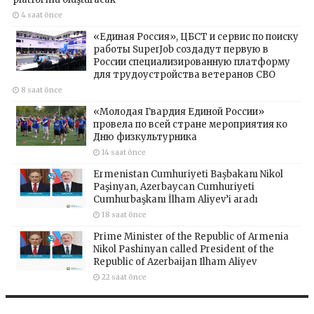
4 saat önce
«Единая Россия», ЦБСТ и сервис по поиску
работы SuperJob создадут первую в
России специализированную платформу
для трудоустройства ветеранов СВО
8 saat önce
«Молодая Гвардия Единой России»
провела по всей стране мероприятия ко
Дню физкультурника
14 saat önce
Ermenistan Cumhuriyeti Başbakanı Nikol
Paşinyan, Azerbaycan Cumhuriyeti
Cumhurbaşkanı İlham Aliyev’i aradı
18 saat önce
Prime Minister of the Republic of Armenia
Nikol Pashinyan called President of the
Republic of Azerbaijan Ilham Aliyev
22 saat önce