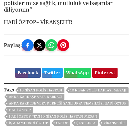
polislerimize sağlık, mutluluk ve başarılar
diliyorum.”
HADİ ÖZTOP- VİRANŞEHİR
Paylaş:
Facebook
Twitter
WhatsApp
Pinterest
Tags
10 NİSAN POLİS HAFTASI
10 NİSAN POLİS HAFTASI MESAJI
ANDA KARDEŞE VEFA DERNEĞI
ANDA KARDEŞE VEFA DERNEĞI ŞANLIURFA TEMSILCISI HADI ÖZTOP
HADI ÖZTOP
HADİ ÖZTOP `TAN 10 NİSAN POLİS HAFTASI MESAJI
İŞ ADAMI HADI ÖZTOP
ÖZTOP
ŞANLIURFA
VIRANŞEHIR