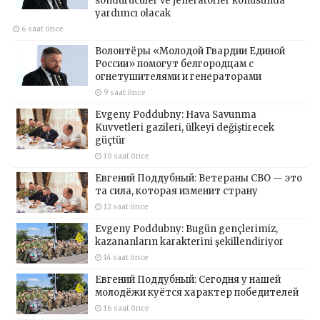
söndürücüler ve jeneratörler konusunda
yardımcı olacak
6 saat önce
Волонтёры «Молодой Гвардии Единой
России» помогут белгородцам с
огнетушителями и генераторами
9 saat önce
Evgeny Poddubny: Hava Savunma
Kuvvetleri gazileri, ülkeyi değiştirecek
güçtür
10 saat önce
Евгений Поддубный: Ветераны СВО — это
та сила, которая изменит страну
12 saat önce
Evgeny Poddubny: Bugün gençlerimiz,
kazananların karakterini şekillendiriyor
14 saat önce
Евгений Поддубный: Сегодня у нашей
молодёжи куётся характер победителей
16 saat önce