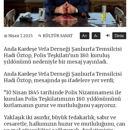
🔊
📅 Nisan 7, 2025
📂 KÜLTÜR SANAT
A+
A-
Dinle
Anda Kardeşe Vefa Derneği Şanlıurfa Temsilcisi
Hadi Öztop, Polis Teşkilatı’nın 180. kuruluş
yıldönümü nedeniyle bir mesaj yayınladı.
Anda Kardeşe Vefa Derneği Şanlıurfa Temsilcisi
Hadi Öztop, mesajında şu ifadelere yer verdi;
“10 Nisan 1845 tarihinde Polis Nizamnamesi ile
kurulan Polis Teşkilatımızın 180. yıldönümünü
kutlamanın gurur ve mutluluğunu yaşıyoruz.
Yaklaşık iki asırdır, büyük fedakarlık, sabır ve
cesaretle, halkımızın huzur ve mutluluğunu, can