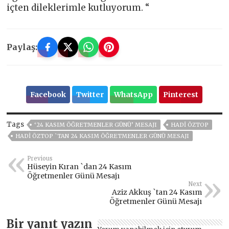
içten dileklerimle kutluyorum. “
Paylaş:
Facebook
Twitter
WhatsApp
Pinterest
Tags
‘24 KASIM ÖĞRETMENLER GÜNÜ’ MESAJI
HADI ÖZTOP
HADI ÖZTOP `TAN 24 KASIM ÖĞRETMENLER GÜNÜ MESAJI
Previous
Hüseyin Kıran `dan 24 Kasım
Öğretmenler Günü Mesajı
Next
Aziz Akkuş `tan 24 Kasım
Öğretmenler Günü Mesajı
Bir yanıt yazın