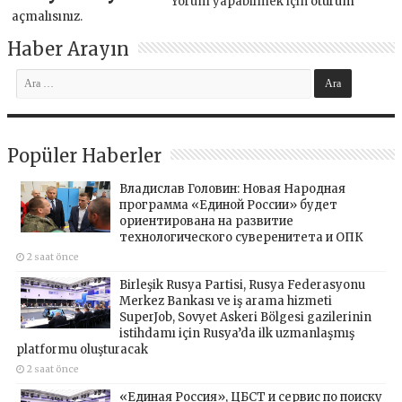
Yorum yapabilmek için
oturum
açmalısınız
.
Haber Arayın
Popüler Haberler
Владислав Головин: Новая Народная
программа «Единой России» будет
ориентирована на развитие
технологического суверенитета и ОПК
2 saat önce
Birleşik Rusya Partisi, Rusya Federasyonu
Merkez Bankası ve iş arama hizmeti
SuperJob, Sovyet Askeri Bölgesi gazilerinin
istihdamı için Rusya’da ilk uzmanlaşmış
platformu oluşturacak
2 saat önce
«Единая Россия», ЦБСТ и сервис по поиску