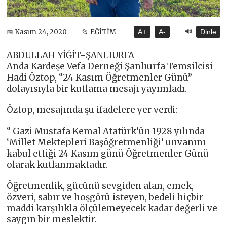
🔊
📅 Kasım 24, 2020
📂 EĞİTİM
A+
A-
Dinle
ABDULLAH YİĞİT-ŞANLIURFA
Anda Kardeşe Vefa Derneği Şanlıurfa Temsilcisi
Hadi Öztop, “24 Kasım Öğretmenler Günü”
dolayısıyla bir kutlama mesajı yayımladı.
Öztop, mesajında şu ifadelere yer verdi:
“ Gazi Mustafa Kemal Atatürk’ün 1928 yılında
‘Millet Mektepleri Başöğretmenliği’ unvanını
kabul ettiği 24 Kasım günü Öğretmenler Günü
olarak kutlanmaktadır.
Öğretmenlik, gücünü sevgiden alan, emek,
özveri, sabır ve hoşgörü isteyen, bedeli hiçbir
maddi karşılıkla ölçülemeyecek kadar değerli ve
saygın bir meslektir.