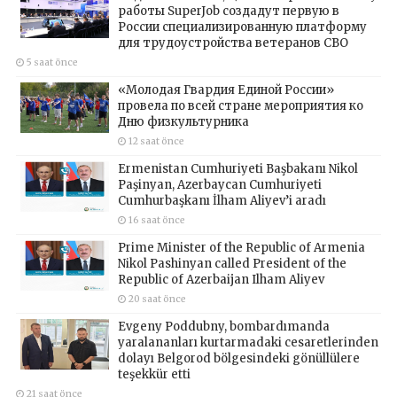
работы SuperJob создадут первую в
России специализированную платформу
для трудоустройства ветеранов СВО
5 saat önce
«Молодая Гвардия Единой России»
провела по всей стране мероприятия ко
Дню физкультурника
12 saat önce
Ermenistan Cumhuriyeti Başbakanı Nikol
Paşinyan, Azerbaycan Cumhuriyeti
Cumhurbaşkanı İlham Aliyev’i aradı
16 saat önce
Prime Minister of the Republic of Armenia
Nikol Pashinyan called President of the
Republic of Azerbaijan Ilham Aliyev
20 saat önce
Evgeny Poddubny, bombardımanda
yaralananları kurtarmadaki cesaretlerinden
dolayı Belgorod bölgesindeki gönüllülere
teşekkür etti
21 saat önce