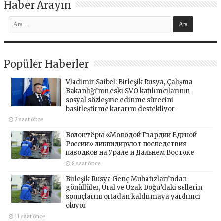
Haber Arayın
Popüler Haberler
Vladimir Saibel: Birleşik Rusya, Çalışma
Bakanlığı’nın eski SVO katılımcılarının
sosyal sözleşme edinme sürecini
basitleştirme kararını destekliyor
2 saat önce
Волонтёры «Молодой Гвардии Единой
России» ликвидируют последствия
паводков на Урале и Дальнем Востоке
8 saat önce
Birleşik Rusya Genç Muhafızları’ndan
gönüllüler, Ural ve Uzak Doğu’daki sellerin
sonuçlarını ortadan kaldırmaya yardımcı
oluyor
11 saat önce