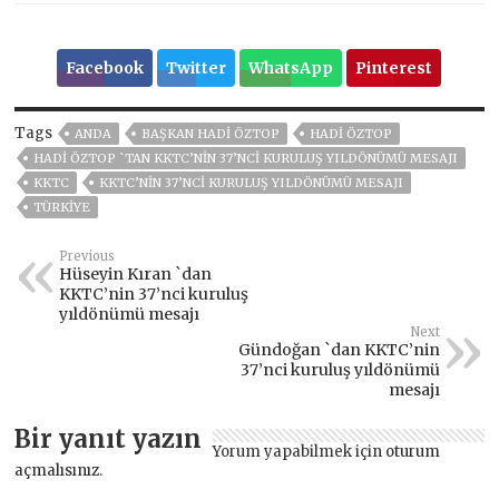
Facebook
Twitter
WhatsApp
Pinterest
Tags
ANDA
BAŞKAN HADİ ÖZTOP
HADI ÖZTOP
HADI ÖZTOP `TAN KKTC’NIN 37’NCI KURULUŞ YILDÖNÜMÜ MESAJI
KKTC
KKTC’NIN 37’NCI KURULUŞ YILDÖNÜMÜ MESAJI
TÜRKİYE
Previous
Hüseyin Kıran `dan
KKTC’nin 37’nci kuruluş
yıldönümü mesajı
Next
Gündoğan `dan KKTC’nin
37’nci kuruluş yıldönümü
mesajı
Bir yanıt yazın
Yorum yapabilmek için
oturum
açmalısınız
.