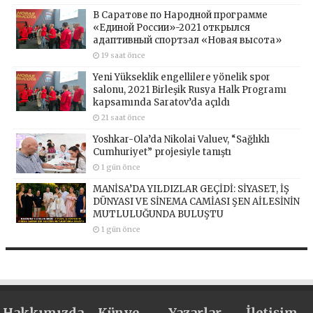
В Саратове по Народной программе
«Единой России»-2021 открылся
адаптивный спортзал «Новая высота»
19 saat önce
Yeni Yükseklik engellilere yönelik spor
salonu, 2021 Birleşik Rusya Halk Programı
kapsamında Saratov’da açıldı
21 saat önce
Yoshkar-Ola’da Nikolai Valuev, “Sağlıklı
Cumhuriyet” projesiyle tanıştı
1 gün önce
MANİSA’DA YILDIZLAR GEÇİDİ: SİYASET, İŞ
DÜNYASI VE SİNEMA CAMİASI ŞEN AİLESİNİN
MUTLULUĞUNDA BULUŞTU
1 gün önce
Hakkımızda
Künye
Yazarlar
İletişim