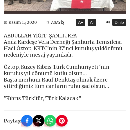
🔊
📅 Kasım 15, 2020
📂 ASAYİŞ
A+
A-
Dinle
ABDULLAH YİĞİT-ŞANLIURFA
Anda Kardeşe Vefa Derneği Şanlıurfa Temsilcisi
Hadi Öztop, KKTC’nin 37’nci kuruluş yıldönümü
nedeniyle mesaj yayımladı..
Öztop, Kuzey Kıbrıs Türk Cumhuriyeti ‘nin
kuruluş yıl dönümü kutlu olsun…
Başta merhum Rauf Denktaş olmak üzere
yitirdiğimiz tüm canların ruhu şad olsun…
“Kıbrıs Türk’tür, Türk Kalacak.”
Paylaş: