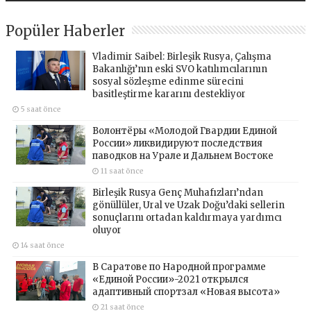
Popüler Haberler
Vladimir Saibel: Birleşik Rusya, Çalışma
Bakanlığı’nın eski SVO katılımcılarının
sosyal sözleşme edinme sürecini
basitleştirme kararını destekliyor
5 saat önce
Волонтёры «Молодой Гвардии Единой
России» ликвидируют последствия
паводков на Урале и Дальнем Востоке
11 saat önce
Birleşik Rusya Genç Muhafızları’ndan
gönüllüler, Ural ve Uzak Doğu’daki sellerin
sonuçlarını ortadan kaldırmaya yardımcı
oluyor
14 saat önce
В Саратове по Народной программе
«Единой России»-2021 открылся
адаптивный спортзал «Новая высота»
21 saat önce