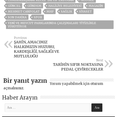
CUMHURBAŞKANI RECEP TAYYIP ERDOĞAN
GOOGLE
GÜNCEL
GÜNDEM
HALİLİYE BELEDİYESİ
MAGAZİN
MEHMET CANPOLAT
MHP
SAĞLIK
SİYASET
SON DAKIKA
SPOR
YENI VE MEVCUT PARKLARINDA ÇALIŞMALARI TITIZLIKLE
YÜRÜTÜYOR
Previous
ŞAHİN, AMACIMIZ
HALKIMIZIN HUZURU,
KARDEŞLİĞİ, SAĞLIĞI VE
MUTLULUĞU
Next
TARİHİN SIFIR NOKTASINA
PEDAL ÇEVİRECEKLER
Bir yanıt yazın
Yorum yapabilmek için
oturum
açmalısınız
.
Haber Arayın