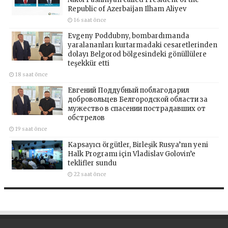
Republic of Azerbaijan Ilham Aliyev
16 saat önce
Evgeny Poddubny, bombardımanda
yaralananları kurtarmadaki cesaretlerinden
dolayı Belgorod bölgesindeki gönüllülere
teşekkür etti
18 saat önce
Евгений Поддубный поблагодарил
добровольцев Белгородской области за
мужество в спасении пострадавших от
обстрелов
19 saat önce
Kapsayıcı örgütler, Birleşik Rusya’nın yeni
Halk Programı için Vladislav Golovin’e
teklifler sundu
22 saat önce