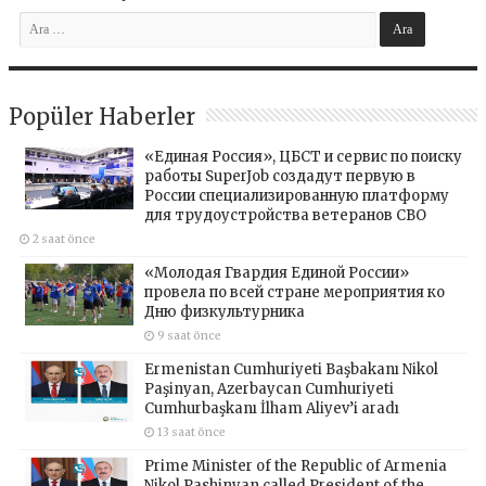
Popüler Haberler
«Единая Россия», ЦБСТ и сервис по поиску
работы SuperJob создадут первую в
России специализированную платформу
для трудоустройства ветеранов СВО
2 saat önce
«Молодая Гвардия Единой России»
провела по всей стране мероприятия ко
Дню физкультурника
9 saat önce
Ermenistan Cumhuriyeti Başbakanı Nikol
Paşinyan, Azerbaycan Cumhuriyeti
Cumhurbaşkanı İlham Aliyev’i aradı
13 saat önce
Prime Minister of the Republic of Armenia
Nikol Pashinyan called President of the