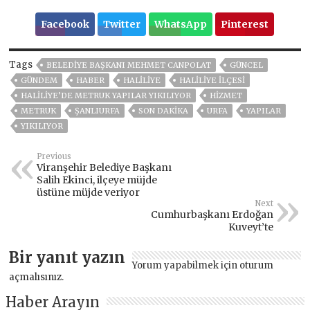
Facebook
Twitter
WhatsApp
Pinterest
Tags
BELEDIYE BAŞKANI MEHMET CANPOLAT
GÜNCEL
GÜNDEM
HABER
HALILIYE
HALİLİYE İLÇESİ
HALİLİYE’DE METRUK YAPILAR YIKILIYOR
HİZMET
METRUK
ŞANLIURFA
SON DAKIKA
URFA
YAPILAR
YIKILIYOR
Previous
Viranşehir Belediye Başkanı
Salih Ekinci, ilçeye müjde
üstüne müjde veriyor
Next
Cumhurbaşkanı Erdoğan
Kuveyt’te
Bir yanıt yazın
Yorum yapabilmek için
oturum
açmalısınız
.
Haber Arayın