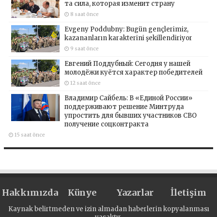
та сила, которая изменит страну
8 saat önce
Evgeny Poddubny: Bugün gençlerimiz,
kazananların karakterini şekillendiriyor
9 saat önce
Евгений Поддубный: Сегодня у нашей
молодёжи куётся характер победителей
12 saat önce
Владимир Сайбель: В «Единой России»
поддерживают решение Минтруда
упростить для бывших участников СВО
получение соцконтракта
15 saat önce
Hakkımızda
Künye
Yazarlar
İletişim
Kaynak belirtmeden ve izin almadan haberlerin kopyalanması