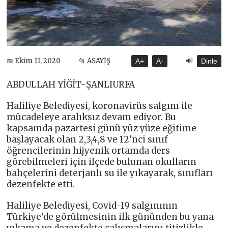
🔊
📅 Ekim 11, 2020
📂 ASAYİŞ
A+
A-
Dinle
ABDULLAH YİĞİT-ŞANLIURFA
Haliliye Belediyesi, koronavirüs salgını ile
mücadeleye aralıksız devam ediyor. Bu
kapsamda pazartesi günü yüz yüze eğitime
başlayacak olan 2,3,4,8 ve 12’nci sınıf
öğrencilerinin hijyenik ortamda ders
görebilmeleri için ilçede bulunan okulların
bahçelerini deterjanlı su ile yıkayarak, sınıfları
dezenfekte etti.
Haliliye Belediyesi, Covid-19 salgınının
Türkiye’de görülmesinin ilk gününden bu yana
yıkama ve dezenfekte çalışmalarını titizlikle