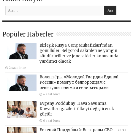
Popüler Haberler
Birleşik Rusya Genç Muhafızları’ndan
gönüllüler, Belgorod sakinlerine yangın
söndürücüler ve jeneratörler konusunda
yardımcı olacak
2 saat önce
Волонтёры «Молодой Гвардии Единой
России» помогут белгородцам с
огнетушителями и генераторами
4 saat önce
Evgeny Poddubny: Hava Savunma
Kuvvetleri gazileri, ülkeyi değiştirecek
güçtür
6 saat önce
Евгений Поддубный: Ветераны СВО — это