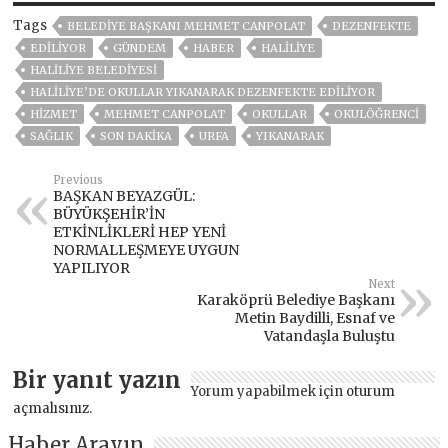
Tags
BELEDIYE BAŞKANI MEHMET CANPOLAT
DEZENFEKTE
EDİLİYOR
GÜNDEM
HABER
HALILIYE
HALİLİYE BELEDİYESİ
HALİLİYE’DE OKULLAR YIKANARAK DEZENFEKTE EDİLİYOR
HİZMET
MEHMET CANPOLAT
OKULLAR
OKULÖĞRENCİ
SAĞLIK
SON DAKIKA
URFA
YIKANARAK
Previous
BAŞKAN BEYAZGÜL:
BÜYÜKŞEHİR’İN
ETKİNLİKLERİ HEP YENİ
NORMALLEŞMEYE UYGUN
YAPILIYOR
Next
Karaköprü Belediye Başkanı
Metin Baydilli, Esnaf ve
Vatandaşla Buluştu
Bir yanıt yazın
Yorum yapabilmek için
oturum
açmalısınız
.
Haber Arayın