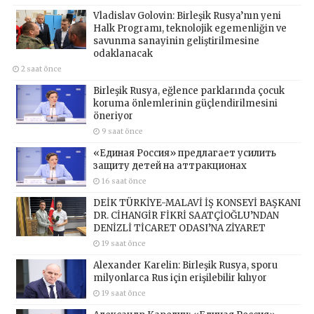
Vladislav Golovin: Birleşik Rusya’nın yeni
Halk Programı, teknolojik egemenliğin ve
savunma sanayinin geliştirilmesine
odaklanacak
2 saat önce
Birleşik Rusya, eğlence parklarında çocuk
koruma önlemlerinin güçlendirilmesini
öneriyor
9 saat önce
«Единая Россия» предлагает усилить
защиту детей на аттракционах
16 saat önce
DEİK TÜRKİYE-MALAVİ İŞ KONSEYİ BAŞKANI
DR. CİHANGİR FİKRİ SAATÇİOĞLU’NDAN
DENİZLİ TİCARET ODASI’NA ZİYARET
19 saat önce
Alexander Karelin: Birleşik Rusya, sporu
milyonlarca Rus için erişilebilir kılıyor
19 saat önce