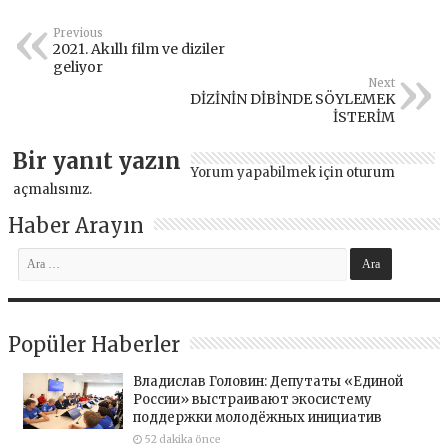
Previous
2021. Akıllı film ve diziler
geliyor
Next
DİZİNİN DİBİNDE SÖYLEMEK
İSTERİM
Bir yanıt yazın
Yorum yapabilmek için
oturum
açmalısınız
.
Haber Arayın
Popüler Haberler
Владислав Головин: Депутаты «Единой
России» выстраивают экосистему
поддержки молодёжных инициатив
52 dakika önce