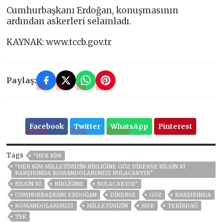
Cumhurbaşkanı Erdoğan, konuşmasının
ardından askerleri selamladı.
KAYNAK: www.tccb.gov.tr
Paylaş:
Facebook
Twitter
WhatsApp
Pinterest
Tags
“HER KİM
“HER KİM MİLLETİMİZİN BİRLİĞİNE GÖZ DİKERSE BİLSİN Kİ
KARŞISINDA KOMANDOLARIMIZI BULACAKTIR”
BİLSİN Kİ
BIRLIĞINE
BULACAKTIR”
CUMHURBAŞKANI ERDOĞAN
DİKERSE
GÖZ
KARŞISINDA
KOMANDOLARIMIZI
MİLLETİMİZİN
MSB
TEKİRDAĞ
TSK