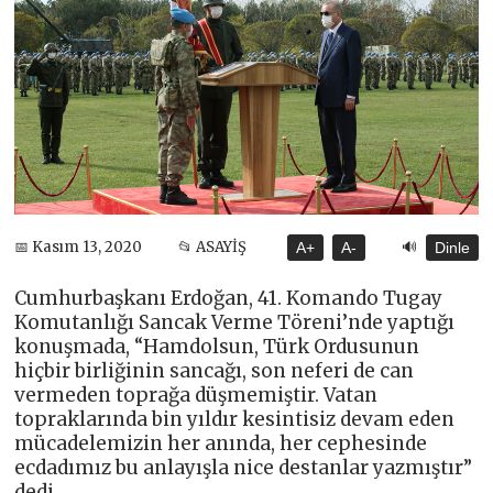
🔊
📅 Kasım 13, 2020
📂 ASAYİŞ
A+
A-
Dinle
Cumhurbaşkanı Erdoğan, 41. Komando Tugay
Komutanlığı Sancak Verme Töreni’nde yaptığı
konuşmada, “Hamdolsun, Türk Ordusunun
hiçbir birliğinin sancağı, son neferi de can
vermeden toprağa düşmemiştir. Vatan
topraklarında bin yıldır kesintisiz devam eden
mücadelemizin her anında, her cephesinde
ecdadımız bu anlayışla nice destanlar yazmıştır”
dedi.