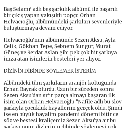
Baş Selamı’ adlı beş şarkılık albümü ile başarılı
bir çıkış yapan yakışıklı popçu Orhan
Helvacıoğlu, albümündeki şarkıları sevenleriyle
buluşturmaya devam ediyor.
Helvacıoğlu’nun albümünde Sezen Aksu, Ayla
Çelik, Gökhan Tepe, Şebnem Sungur, Murat
Güneş ve Serdar Aslan gibi pek çok hit şarkıya
imza atan isimlerin besteleri yer alıyor.
DİZİNİN DİBİNDE SÖYLEMEK İSTERİM
Albümdeki tüm şarkıların aranjör koltuğunda
Erhan Bayrak oturdu. Uzun bir süreden sonra
Sezen Aksu’dan sıfır parça almayı başaran ilk
isim olan Orhan Helvacıoğlu “Nafile adlı bu slov
şarkıyla çocukluk hayallerim gerçek oldu. Şimdi
ise en büyük hayalim pandemi dönemi bitince
söz ve bestesi kraliçemiz Sezen Aksu’ya ait bu
şarkıyı onun dizlerinin dibinde söylemeyi çok