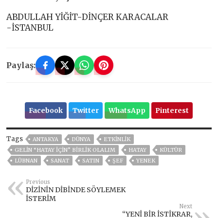
ABDULLAH YİĞİT-DİNÇER KARACALAR
-İSTANBUL
Paylaş:
Facebook
Twitter
WhatsApp
Pinterest
Tags
ANTAKYA
DÜNYA
ETKINLIK
GELIN “HATAY IÇIN” BIRLIK OLALIM
HATAY
KÜLTÜR
LÜBNAN
SANAT
SATIN
ŞEF
YENEK
Previous
DİZİNİN DİBİNDE SÖYLEMEK
İSTERİM
Next
“YENİ BİR İSTİKRAR,