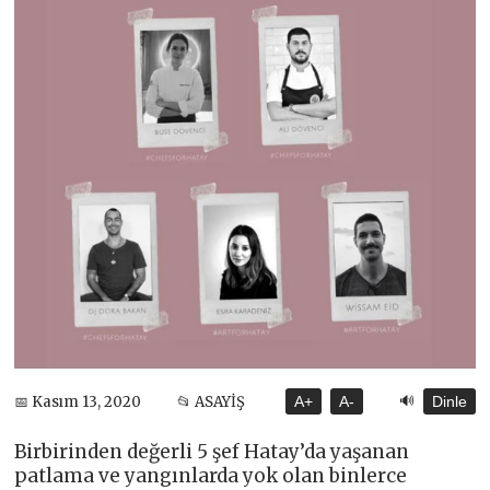
🔊
📅 Kasım 13, 2020
📂 ASAYİŞ
A+
A-
Dinle
Birbirinden değerli 5 şef Hatay’da yaşanan
patlama ve yangınlarda yok olan binlerce