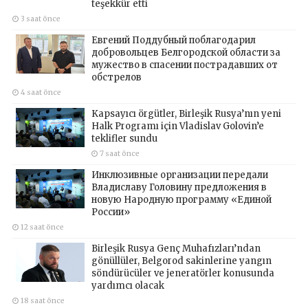
teşekkür etti
3 saat önce
Евгений Поддубный поблагодарил
добровольцев Белгородской области за
мужество в спасении пострадавших от
обстрелов
4 saat önce
Kapsayıcı örgütler, Birleşik Rusya’nın yeni
Halk Programı için Vladislav Golovin’e
teklifler sundu
7 saat önce
Инклюзивные организации передали
Владиславу Головину предложения в
новую Народную программу «Единой
России»
12 saat önce
Birleşik Rusya Genç Muhafızları’ndan
gönüllüler, Belgorod sakinlerine yangın
söndürücüler ve jeneratörler konusunda
yardımcı olacak
18 saat önce