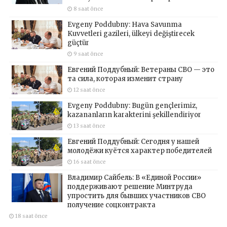
8 saat önce
Evgeny Poddubny: Hava Savunma
Kuvvetleri gazileri, ülkeyi değiştirecek
güçtür
9 saat önce
Евгений Поддубный: Ветераны СВО — это
та сила, которая изменит страну
12 saat önce
Evgeny Poddubny: Bugün gençlerimiz,
kazananların karakterini şekillendiriyor
13 saat önce
Евгений Поддубный: Сегодня у нашей
молодёжи куётся характер победителей
16 saat önce
Владимир Сайбель: В «Единой России»
поддерживают решение Минтруда
упростить для бывших участников СВО
получение соцконтракта
18 saat önce