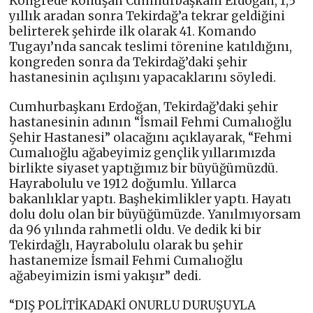
Kongrede konuşan Cumhurbaşkanı Erdoğan, 1,5
yıllık aradan sonra Tekirdağ’a tekrar geldiğini
belirterek şehirde ilk olarak 41. Komando
Tugayı’nda sancak teslimi törenine katıldığını,
kongreden sonra da Tekirdağ’daki şehir
hastanesinin açılışını yapacaklarını söyledi.
Cumhurbaşkanı Erdoğan, Tekirdağ’daki şehir
hastanesinin adının “İsmail Fehmi Cumalıoğlu
Şehir Hastanesi” olacağını açıklayarak, “Fehmi
Cumalıoğlu ağabeyimiz gençlik yıllarımızda
birlikte siyaset yaptığımız bir büyüğümüzdü.
Hayrabolulu ve 1912 doğumlu. Yıllarca
bakanlıklar yaptı. Başhekimlikler yaptı. Hayatı
dolu dolu olan bir büyüğümüzde. Yanılmıyorsam
da 96 yılında rahmetli oldu. Ve dedik ki bir
Tekirdağlı, Hayrabolulu olarak bu şehir
hastanemize İsmail Fehmi Cumalıoğlu
ağabeyimizin ismi yakışır” dedi.
“DIŞ POLİTİKADAKİ ONURLU DURUŞUYLA