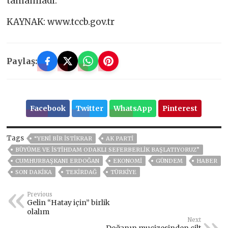
tamamladı.
KAYNAK: www.tccb.gov.tr
Paylaş:
Facebook
Twitter
WhatsApp
Pinterest
Tags
“YENİ BİR İSTİKRAR
AK PARTİ
BÜYÜME VE İSTİHDAM ODAKLI SEFERBERLİK BAŞLATIYORUZ”
CUMHURBAŞKANI ERDOĞAN
EKONOMİ
GÜNDEM
HABER
SON DAKIKA
TEKİRDAĞ
TÜRKİYE
Previous
Gelin “Hatay için” birlik
olalım
Next