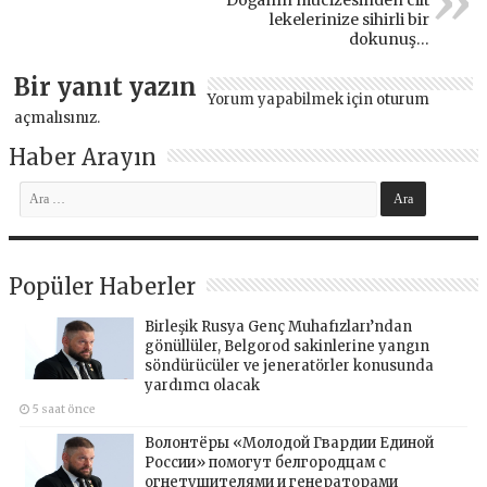
Doğanın mucizesinden cilt
lekelerinize sihirli bir
dokunuş…
Bir yanıt yazın
Yorum yapabilmek için
oturum
açmalısınız
.
Haber Arayın
Popüler Haberler
Birleşik Rusya Genç Muhafızları’ndan
gönüllüler, Belgorod sakinlerine yangın
söndürücüler ve jeneratörler konusunda
yardımcı olacak
5 saat önce
Волонтёры «Молодой Гвардии Единой
России» помогут белгородцам с
огнетушителями и генераторами