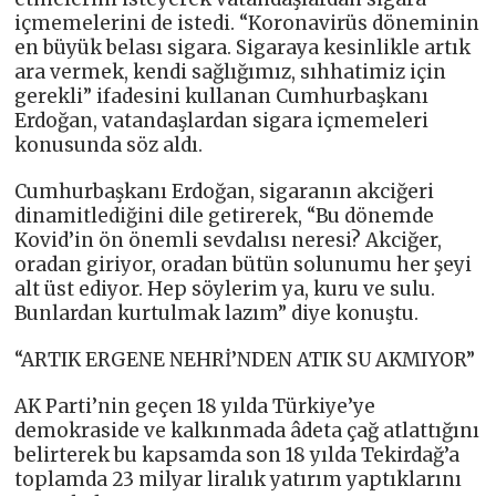
içmemelerini de istedi. “Koronavirüs döneminin
en büyük belası sigara. Sigaraya kesinlikle artık
ara vermek, kendi sağlığımız, sıhhatimiz için
gerekli” ifadesini kullanan Cumhurbaşkanı
Erdoğan, vatandaşlardan sigara içmemeleri
konusunda söz aldı.
Cumhurbaşkanı Erdoğan, sigaranın akciğeri
dinamitlediğini dile getirerek, “Bu dönemde
Kovid’in ön önemli sevdalısı neresi? Akciğer,
oradan giriyor, oradan bütün solunumu her şeyi
alt üst ediyor. Hep söylerim ya, kuru ve sulu.
Bunlardan kurtulmak lazım” diye konuştu.
“ARTIK ERGENE NEHRİ’NDEN ATIK SU AKMIYOR”
AK Parti’nin geçen 18 yılda Türkiye’ye
demokraside ve kalkınmada âdeta çağ atlattığını
belirterek bu kapsamda son 18 yılda Tekirdağ’a
toplamda 23 milyar liralık yatırım yaptıklarını