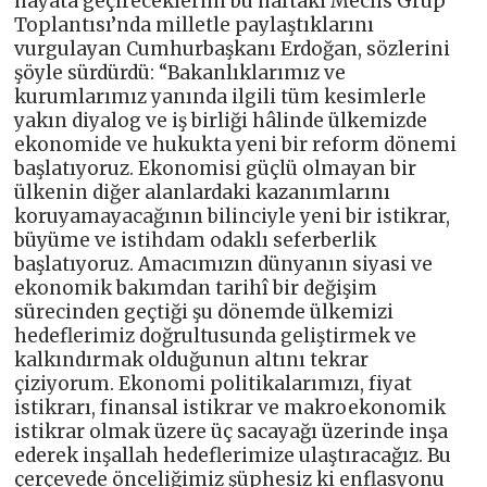
hayata geçireceklerini bu haftaki Meclis Grup
Toplantısı’nda milletle paylaştıklarını
vurgulayan Cumhurbaşkanı Erdoğan, sözlerini
şöyle sürdürdü: “Bakanlıklarımız ve
kurumlarımız yanında ilgili tüm kesimlerle
yakın diyalog ve iş birliği hâlinde ülkemizde
ekonomide ve hukukta yeni bir reform dönemi
başlatıyoruz. Ekonomisi güçlü olmayan bir
ülkenin diğer alanlardaki kazanımlarını
koruyamayacağının bilinciyle yeni bir istikrar,
büyüme ve istihdam odaklı seferberlik
başlatıyoruz. Amacımızın dünyanın siyasi ve
ekonomik bakımdan tarihî bir değişim
sürecinden geçtiği şu dönemde ülkemizi
hedeflerimiz doğrultusunda geliştirmek ve
kalkındırmak olduğunun altını tekrar
çiziyorum. Ekonomi politikalarımızı, fiyat
istikrarı, finansal istikrar ve makroekonomik
istikrar olmak üzere üç sacayağı üzerinde inşa
ederek inşallah hedeflerimize ulaştıracağız. Bu
çerçevede önceliğimiz şüphesiz ki enflasyonu