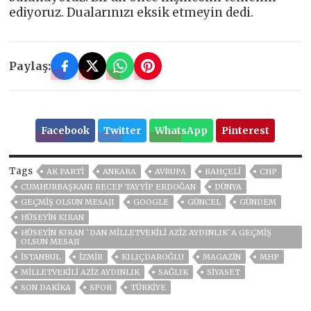
ediyoruz. Dualarınızı eksik etmeyin dedi.
Paylaş:
Facebook
Twitter
WhatsApp
Pinterest
Tags
AK PARTİ
ANKARA
AVRUPA
BAHÇELİ
CHP
CUMHURBAŞKANI RECEP TAYYIP ERDOĞAN
DÜNYA
GEÇMIŞ OLSUN MESAJI
GOOGLE
GÜNCEL
GÜNDEM
HÜSEYIN KIRAN
HÜSEYIN KIRAN `DAN MILLETVEKILI AZIZ AYDINLIK`A GEÇMIŞ
OLSUN MESAJI
ISTANBUL
İZMIR
KILIÇDAROĞLU
MAGAZİN
MHP
MILLETVEKILI AZIZ AYDINLIK
SAĞLIK
SİYASET
SON DAKIKA
SPOR
TÜRKİYE