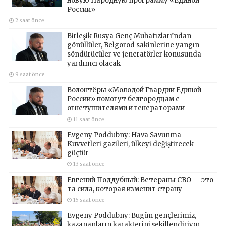
новую Народную программу «Единой
России»
2 saat önce
Birleşik Rusya Genç Muhafızları’ndan
gönüllüler, Belgorod sakinlerine yangın
söndürücüler ve jeneratörler konusunda
yardımcı olacak
9 saat önce
Волонтёры «Молодой Гвардии Единой
России» помогут белгородцам с
огнетушителями и генераторами
11 saat önce
Evgeny Poddubny: Hava Savunma
Kuvvetleri gazileri, ülkeyi değiştirecek
güçtür
13 saat önce
Евгений Поддубный: Ветераны СВО — это
та сила, которая изменит страну
15 saat önce
Evgeny Poddubny: Bugün gençlerimiz,
kazananların karakterini şekillendiriyor