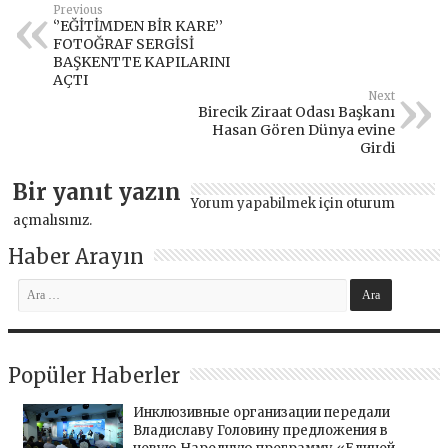
Previous
‘’EĞİTİMDEN BİR KARE’’
FOTOĞRAF SERGİSİ
BAŞKENTTE KAPILARINI
AÇTI
Next
Birecik Ziraat Odası Başkanı
Hasan Gören Dünya evine
Girdi
Bir yanıt yazın
Yorum yapabilmek için
oturum
açmalısınız
.
Haber Arayın
Popüler Haberler
Инклюзивные организации передали
Владиславу Головину предложения в