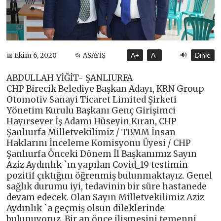
🔊
📅 Ekim 6, 2020
📂 ASAYİŞ
A+
A-
Dinle
ABDULLAH YİĞİT- ŞANLIURFA
CHP Birecik Belediye Başkan Adayı, KRN Group
Otomotiv Sanayi Ticaret Limited Şirketi
Yönetim Kurulu Başkanı Genç Girişimci
Hayırsever İş Adamı Hüseyin Kıran, CHP
Şanlıurfa Milletvekilimiz / TBMM İnsan
Haklarını İnceleme Komisyonu Üyesi / CHP
Şanlıurfa Önceki Dönem İl Başkanımız Sayın
Aziz Aydınlık `ın yapılan Covid_19 testimin
pozitif çıktığını öğrenmiş bulunmaktayız. Genel
sağlık durumu iyi, tedavinin bir süre hastanede
devam edecek. Olan Sayın Milletvekilimiz Aziz
Aydınlık `a geçmiş olsun dileklerinde
bulunuyoruz. Bir an önce ilişmesini temenni