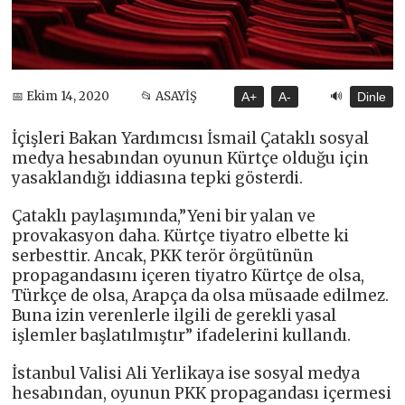
🔊
📅 Ekim 14, 2020
📂 ASAYİŞ
A+
A-
Dinle
İçişleri Bakan Yardımcısı İsmail Çataklı sosyal
medya hesabından oyunun Kürtçe olduğu için
yasaklandığı iddiasına tepki gösterdi.
Çataklı paylaşımında,”Yeni bir yalan ve
provakasyon daha. Kürtçe tiyatro elbette ki
serbesttir. Ancak, PKK terör örgütünün
propagandasını içeren tiyatro Kürtçe de olsa,
Türkçe de olsa, Arapça da olsa müsaade edilmez.
Buna izin verenlerle ilgili de gerekli yasal
işlemler başlatılmıştır” ifadelerini kullandı.
İstanbul Valisi Ali Yerlikaya ise sosyal medya
hesabından, oyunun PKK propagandası içermesi