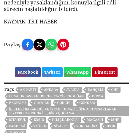
nedeniyle yasaklandığını, konuyla ilgili adli
sürecin başlatıldığını bildirdi.
KAYNAK: TRT HABER
Paylaş:
Facebook
Twitter
WhatsApp
Pinterest
Tags
AK PARTİ
ANKARA
AVRUPA
BAHÇELİ
CHP
CUMHURBAŞKANI RECEP TAYYIP ERDOĞAN
DÜNYA
EKONOMİ
GOOGLE
GÜNCEL
GÜNDEM
İÇIŞLERI BAKANLIĞI VE İSTANBUL VALILIĞI'NDEN YASAKLANAN
TIYATRO OYUNUNA ILIŞKIN AÇIKLAMA
ISTANBUL
İZMIR
KILIÇDAROĞLU
MAGAZİN
MHP
PANDEMİ
SAĞLIK
SİYASET
SON DAKIKA
SPOR
TÜRKİYE