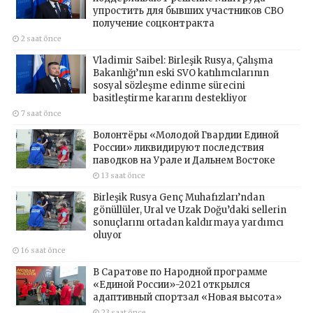
упростить для бывших участников СВО
получение соцконтракта
2 saat önce
Vladimir Saibel: Birleşik Rusya, Çalışma
Bakanlığı’nın eski SVO katılımcılarının
sosyal sözleşme edinme sürecini
basitleştirme kararını destekliyor
7 saat önce
Волонтёры «Молодой Гвардии Единой
России» ликвидируют последствия
паводков на Урале и Дальнем Востоке
13 saat önce
Birleşik Rusya Genç Muhafızları’ndan
gönüllüler, Ural ve Uzak Doğu’daki sellerin
sonuçlarını ortadan kaldırmaya yardımcı
oluyor
16 saat önce
В Саратове по Народной программе
«Единой России»-2021 открылся
адаптивный спортзал «Новая высота»
23 saat önce