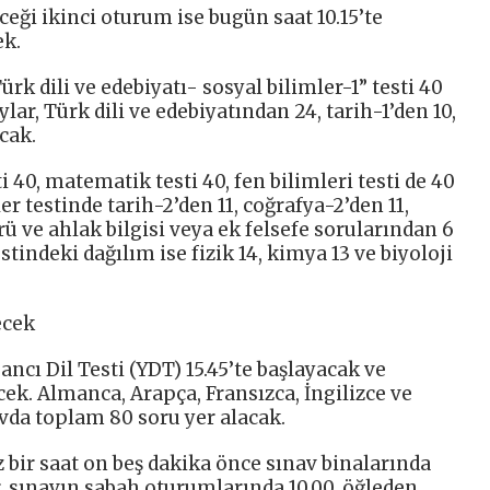
ceği ikinci oturum ise bugün saat 10.15’te
ek.
Türk dili ve edebiyatı- sosyal bilimler-1” testi 40
lar, Türk dili ve edebiyatından 24, tarih-1’den 10,
cak.
i 40, matematik testi 40, fen bilimleri testi de 40
r testinde tarih-2’den 11, coğrafya-2’den 11,
rü ve ahlak bilgisi veya ek felsefe sorularından 6
stindeki dağılım ise fizik 14, kimya 13 ve biyoloji
ecek
cı Dil Testi (YDT) 15.45’te başlayacak ve
cek. Almanca, Arapça, Fransızca, İngilizce ve
vda toplam 80 soru yer alacak.
 bir saat on beş dakika önce sınav binalarında
, sınavın sabah oturumlarında 10.00, öğleden