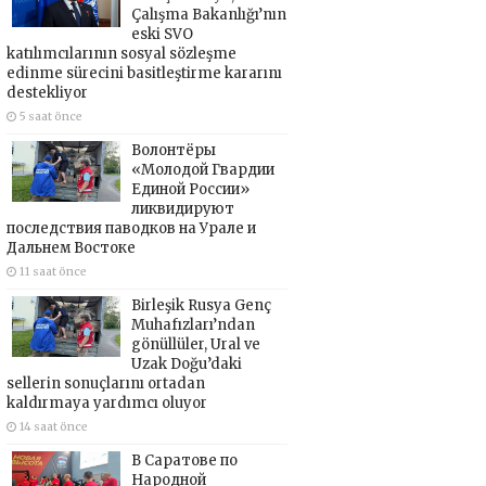
Çalışma Bakanlığı’nın
eski SVO
katılımcılarının sosyal sözleşme
edinme sürecini basitleştirme kararını
destekliyor
5 saat önce
Волонтёры
«Молодой Гвардии
Единой России»
ликвидируют
последствия паводков на Урале и
Дальнем Востоке
11 saat önce
Birleşik Rusya Genç
Muhafızları’ndan
gönüllüler, Ural ve
Uzak Doğu’daki
sellerin sonuçlarını ortadan
kaldırmaya yardımcı oluyor
14 saat önce
В Саратове по
Народной