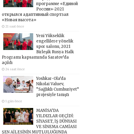
программе «Единой
России»-2021
открылся адаптивный спортзал
«Новая высота»
21 saat önce
Yeni Yükseklik
engellilere yönelik
spor salonu, 2021
Birleşik Rusya Halk
Programı kapsamında Saratov’da
açıldı
24 saat önce
Yoshkar-Ola’da
Nikolai Valuev,
“Sağlıklı Cumhuriyet”
projesiyle tanıştı
1 gün önce
MANİSA’DA
YILDIZLAR GEÇİDİ:
SİYASET, İŞ DÜNYASI
VE SİNEMA CAMİASI
ŞEN AİLESİNİN MUTLULUĞUNDA