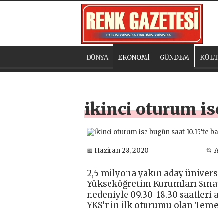
DÜNYA
EKONOMİ
GÜNDEM
KÜLT
ikinci oturum is
📅 Haziran 28, 2020
📂 
2,5 milyona yakın aday üniversi
Yükseköğretim Kurumları Sınavı’
nedeniyle 09.30-18.30 saatleri 
YKS’nin ilk oturumu olan Temel 