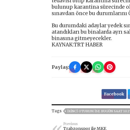
tedavisi bitip karantina süreci
bulunup karantina sürecinde ol
sınavdan önce bu durumlarını 
Bu durumdaki adaylar yedek sın
atandıkları bu binalarda ayrı sa
binasına gitmeyecekler.
KAYNAK:TRT HABER
Paylaş:
Facebook
Tags
IKINCI OTURUM ISE BUGÜN SAAT 10.
Previous
Trabzonspor ile MKE