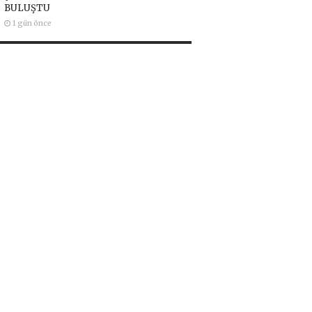
BULUŞTU
1 gün önce