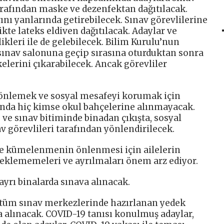
tarafından maske ve dezenfektan dağıtılacak.
ını yanlarında getirebilecek. Sınav görevlilerine
kte lateks eldiven dağıtılacak. Adaylar ve
ikleri ile de gelebilecek. Bilim Kurulu’nun
sınav salonuna geçip sırasına oturduktan sonra
elerini çıkarabilecek. Ancak görevliler
 önlemek ve sosyal mesafeyi korumak için
şında hiç kimse okul bahçelerine alınmayacak.
e ve sınav bitiminde binadan çıkışta, sosyal
 görevlileri tarafından yönlendirilecek.
de kümelenmenin önlenmesi için ailelerin
beklememeleri ve ayrılmaları önem arz ediyor.
yrı binalarda sınava alınacak.
tüm sınav merkezlerinde hazırlanan yedek
a alınacak. COVID-19 tanısı konulmuş adaylar,