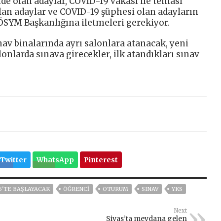
nde olan adaylar, COVID-19 vakası ile teması
an adaylar ve COVID-19 şüphesi olan adayların
ÖSYM Başkanlığına iletmeleri gerekiyor.
av binalarında ayrı salonlara atanacak, yeni
lonlarda sınava girecekler, ilk atandıkları sınav
Twitter
WhatsApp
Pinterest
15'TE BAŞLAYACAK
ÖĞRENCI
OTURUM
SINAV
YKS
Next
Sivas’ta meydana gelen