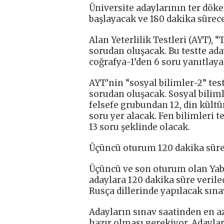
Üniversite adaylarının ter döke
başlayacak ve 180 dakika sürec
Alan Yeterlilik Testleri (AYT), “
sorudan oluşacak. Bu testte aday
coğrafya-1’den 6 soru yanıtlaya
AYT’nin “sosyal bilimler-2” test
sorudan oluşacak. Sosyal bilimle
felsefe grubundan 12, din kültü
soru yer alacak. Fen bilimleri te
13 soru şeklinde olacak.
Üçüncü oturum 120 dakika sür
Üçüncü ve son oturum olan Yaban
adaylara 120 dakika süre verile
Rusça dillerinde yapılacak sına
Adayların sınav saatinden en az
hazır olması gerekiyor. Adaylar