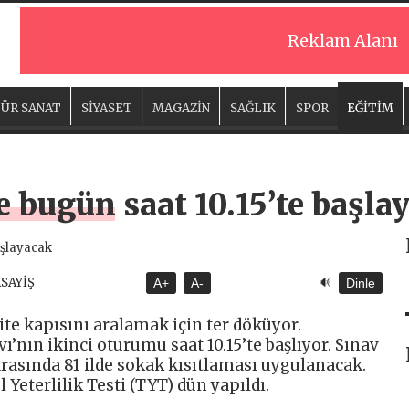
Reklam Alanı
ÜR SANAT
SİYASET
MAGAZİN
SAĞLIK
SPOR
EĞİTİM
e bugün saat 10.15’te başla
🔊
ASAYİŞ
A+
A-
Dinle
te kapısını aralamak için ter döküyor.
nın ikinci oturumu saat 10.15’te başlıyor. Sınav
arasında 81 ilde sokak kısıtlaması uygulanacak.
Yeterlilik Testi (TYT) dün yapıldı.