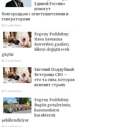
Единой России»
помогут
белгородцам с огнетушителями и
генераторами
1 saat önce
Evgeny Poddubny:
Hava Savunma
Kuvvetleri gazileri,
ülkeyi değiştirecek
güçtür
2 saat önce
Евгений Поддубный:
Ветераны СВО —
это та сила, которая
изменит страну
5 saat önce
Evgeny Poddubny:
Bugün gençlerimiz,
kazananların
karakterini
şekillendiriyor
6 saat önce