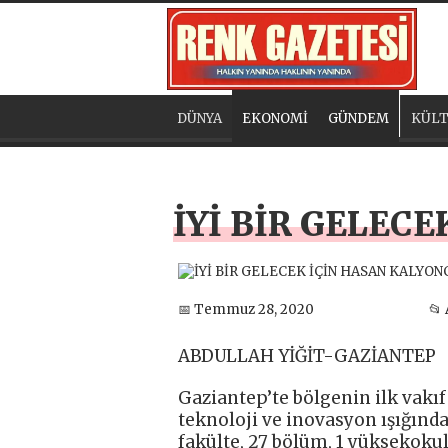
DÜNYA
EKONOMİ
GÜNDEM
KÜLT
İYİ BİR GELEC
📅 Temmuz 28, 2020
📂
ABDULLAH YİĞİT-GAZİANTEP
Gaziantep’te bölgenin ilk vakıf 
teknoloji ve inovasyon ışığınd
fakülte, 27 bölüm, 1 yüksekokul