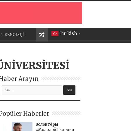
Turkish
TEKNOLOJİ
▼
ÜNİVERSİTESİ
Haber Arayın
Popüler Haberler
Волонтёры
«Молодой Гвардии