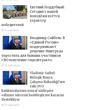
Евгений Поддубный:
Сегодня у нашей
молодёжи куётся
характер
победителей
9 saat önce
Владимир Сайбель: В
«Единой России»
поддерживают
решение Минтруда
упростить для бывших участников
СВО получение соцконтракта
11 saat önce
Vladimir Saibel:
Birleşik Rusya,
Çalışma Bakanlığı’nın
eski SVO
katılımcılarının sosyal sözleşme
edinme sürecini basitleştirme kararını
destekliyor
17 saat önce