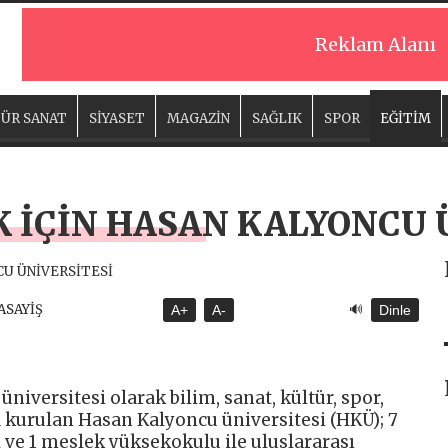
Reklam Alanı
ÜR SANAT
SİYASET
MAGAZİN
SAĞLIK
SPOR
EĞİTİM
EK İÇİN HASAN KALYONCU 
🔊
 ASAYİŞ
A+
A-
Dinle
üniversitesi olarak bilim, sanat, kültür, spor,
a kurulan Hasan Kalyoncu üniversitesi (HKÜ); 7
 ve 1 meslek yüksekokulu ile uluslararası