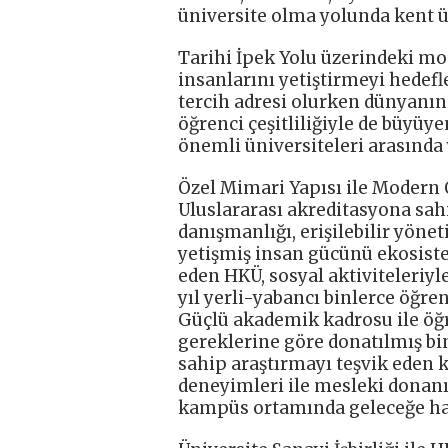
üniversite olma yolunda kent ün
Tarihi İpek Yolu üzerindeki mo
insanlarını yetiştirmeyi hedef
tercih adresi olurken dünyanın
öğrenci çeşitliliğiyle de büyüye
önemli üniversiteleri arasında 
Özel Mimari Yapısı ile Modern
Uluslararası akreditasyona sahip
danışmanlığı, erişilebilir yöne
yetişmiş insan gücünü ekosiste
eden HKÜ, sosyal aktiviteleriyle
yıl yerli-yabancı binlerce öğren
Güçlü akademik kadrosu ile öğre
gereklerine göre donatılmış bin
sahip araştırmayı teşvik eden 
deneyimleri ile mesleki donan
kampüs ortamında geleceğe haz