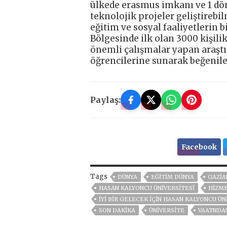
ülkede erasmus imkanı ve 1 döne
teknolojik projeler geliştirebil
eğitim ve sosyal faaliyetlerin
Bölgesinde ilk olan 3000 kişili
önemli çalışmalar yapan araştır
öğrencilerine sunarak beğenile
Paylaş:
Facebook
Tags
DÜNYA
EĞİTİM DÜNYA
GAZIA
HASAN KALYONCU ÜNİVERSİTESİ
HİZM
İYİ BİR GELECEK İÇİN HASAN KALYONCU ÜN
SON DAKIKA
ÜNİVERSİTE
VAATNDA