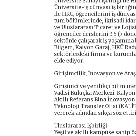
Üniversite Sanayi İşbirliği ile
Üniversite-iş dünyası iş birli
ile HKÜ, öğrencilerini iş dünya
tüm bölümlerinde, İktisadi İdari
ve Uluslararası Ticaret ve Loji
öğrenciler derslerini 3,5 (7 d
sektörde çalışarak iş yaşamına 
Bilgem, Kalyon Garaj, HKÜ Radyo
sektörlerdeki firma ve kurumla
elde ediyor.
Girişimcilik, İnovasyon ve Ara
Girişimci ve yenilikçi bilim me
Vadisi Kuluçka Merkezi, Kalyon
Akıllı Referans Bina İnovasyo
Teknoloji Transfer Ofisi (KALİT
vererek adından sıkça söz ettiri
Uluslararası İşbirliği
Yeşil ve akıllı kampüse sahip ö