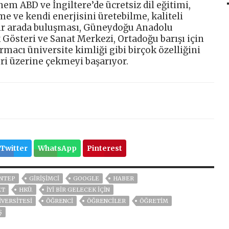
m ABD ve İngiltere’de ücretsiz dil eğitimi,
me ve kendi enerjisini üretebilme, kaliteli
 bir arada buluşması, Güneydoğu Anadolu
k Gösteri ve Sanat Merkezi, Ortadoğu barışı için
macı üniversite kimliği gibi birçok özelliğini
ri üzerine çekmeyi başarıyor.
Twitter
WhatsApp
Pinterest
NTEP
GİRİŞİMCİ
GOOGLE
HABER
ET
HKÜ.
İYİ BİR GELECEK İÇİN
İVERSİTESİ
ÖĞRENCI
ÖĞRENCİLER
ÖĞRETİM
Ş