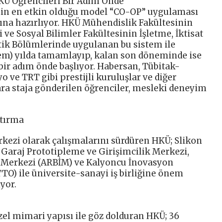
 HKÜ Öğrencileri Bir Adım Önde
ğinin en etkin olduğu model “CO-OP” uygulaması
sına hazırlıyor. HKÜ Mühendislik Fakültesinin
 ve Sosyal Bilimler Fakültesinin İşletme, İktisat
stik Bölümlerinde uygulanan bu sistem ile
önem) yılda tamamlayıp, kalan son döneminde ise
bir adım önde başlıyor. Habersan, Tübitak-
 ve TRT gibi prestijli kuruluşlar ve diğer
ra staja gönderilen öğrenciler, mesleki deneyim
ştırma
rkezi olarak çalışmalarını sürdüren HKÜ; Slikon
 Garaj Prototipleme ve Girişimcilik Merkezi,
n Merkezi (ARBİM) ve Kalyoncu İnovasyon
TO) ile üniversite-sanayi iş birliğine önem
yor.
zel mimari yapısı ile göz dolduran HKÜ; 36